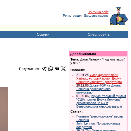
Войти на сайт
Регистрация
|
Выслать пароль
Ссылки
Спецпроекты
Дополнительно
Тема:
Джон Леннон - "под колпаком"
у ФБР
Поделиться:
Новости:
21.01.24
Умер адвокат Леон
Уайлдс, который помог Джону
Леннону избежать депортации
20.12.06
Досье ФБР на Джона
Леннона рассекречено
полностью
01.09.06
Документальный фильм
"США против Джона Леннона"
дебютировал на 63-м
Венецианском кинофестивале
Статьи:
Главные "американские" песни
Леннона
John Lennon: По материалам
следствия
26.07.76 - Леннон получает