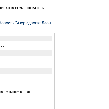
erg. Он также был президентом
Новость "Умер адвокат Леон
 go.
ак чушь несусветная..