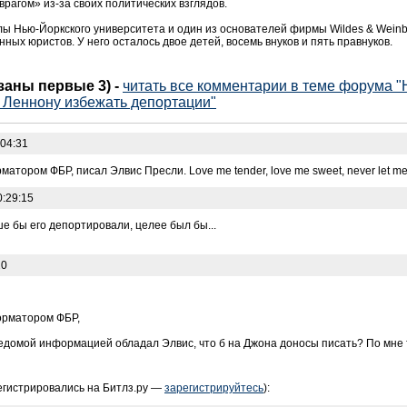
врагом» из-за своих политических взглядов.
ы Нью-Йоркского университета и один из основателей фирмы Wildes & Weinb
ых юристов. У него осталось двое детей, восемь внуков и пять правнуков.
азаны первые 3)
-
читать все комментарии в теме форума "
 Леннону избежать депортации"
:04:31
атором ФБР, писал Элвис Пресли. Love me tender, love me sweet, never let me
0:29:15
ше бы его депортировали, целее был бы...
20
орматором ФБР,
ведомой информацией обладал Элвис, что б на Джона доносы писать? По мне т
егистрировались на Битлз.ру —
зарегистрируйтесь
):