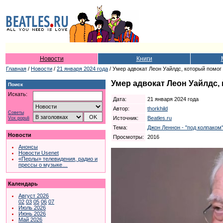
Новости
Книги
Главная
/
Новости
/
21 января 2024 года
/ Умер адвокат Леон Уайлдс, который помог
Умер адвокат Леон Уайлдс,
Поиск
Искать:
Дата:
21 января 2024 года
Автор:
thorkhild
Советы
Источник:
Beatles.ru
Vox populi
Тема:
Джон Леннон - "под колпаком
Новости
Просмотры:
2016
Анонсы
Новости Usenet
«Перлы» телевидения, радио и
прессы о музыке…
Календарь
Август 2026
02
03
05
06
07
Июль 2026
Июнь 2026
Май 2026