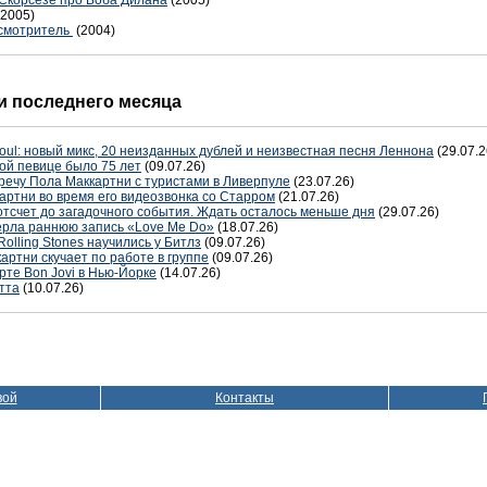
Скорсезе про Боба Дилана
(2005)
(2005)
 смотритель
(2004)
 последнего месяца
oul: новый микс, 20 неизданных дублей и неизвестная песня Леннона
(29.07.2
ой певице было 75 лет
(09.07.26)
речу Пола Маккартни с туристами в Ливерпуле
(23.07.26)
артни во время его видеозвонка со Старром
(21.07.26)
отсчет до загадочного события. Ждать осталось меньше дня
(29.07.26)
терла раннюю запись «Love Me Do»
(18.07.26)
Rolling Stones научились у Битлз
(09.07.26)
артни скучает по работе в группе
(09.07.26)
рте Bon Jovi в Нью-Йорке
(14.07.26)
тта
(10.07.26)
вой
Контакты