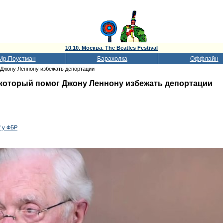
10.10. Москва. The Beatles Festival
Мр.Поустман
Барахолка
Оффлайн
 Джону Леннону избежать депортации
 который помог Джону Леннону избежать депортации
" у ФБР