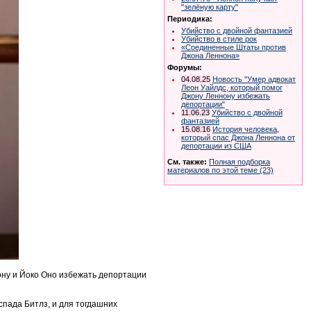
"зелёную карту"
Периодика:
Убийство с двойной фантазией
Убийство в стиле рок
«Соединенные Штаты против
Джона Леннона»
Форумы:
04.08.25
Новость "Умер адвокат
Леон Уайлдс, который помог
Джону Леннону избежать
депортации"
11.06.23
Убийство с двойной
фантазией
15.08.16
История человека,
который спас Джона Леннона от
депортации из США
См. также:
Полная подборка
материалов по этой теме (23)
ону и Йоко Оно избежать депортации
спада Битлз, и для тогдашних