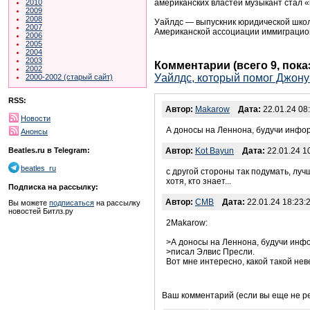
американских властей музыкант стал «
2010
2009
2008
Уайлдс — выпускник юридической школ
2007
Американской ассоциации иммиграционн
2006
2005
2004
2003
Комментарии (всего 9, пок
2002
Уайлдс, который помог Джону
2000-2002 (старый сайт)
RSS:
Автор:
Makarow
Дата:
22.01.24 08
Новости
А доносы на Леннона, будучи информ
Анонсы
Beatles.ru в Telegram:
Автор:
Kot Bayun
Дата:
22.01.24 1
beatles_ru
с другой стороны так подумать, луч
хотя, кто знает...
Подписка на рассылку:
Автор:
CMB
Дата:
22.01.24 18:23:
Вы можете
подписаться
на рассылку
новостей Битлз.ру
2Makarow:
>А доносы на Леннона, будучи инф
>писал Элвис Пресли.
Вот мне интересно, какой такой не
Ваш комментарий (если вы еще не р