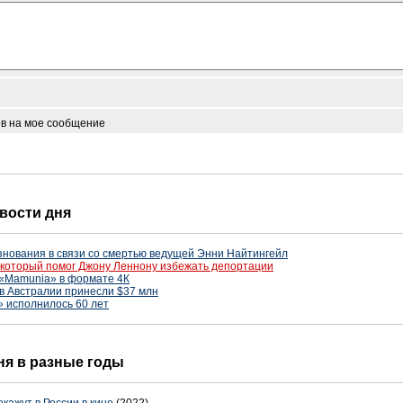
ов на мое сообщение
овости дня
нования в связи со смертью ведущей Энни Найтингейл
 который помог Джону Леннону избежать депортации
 «Mamunia» в формате 4К
в Австралии принесли $37 млн
» исполнилось 60 лет
дня в разные годы