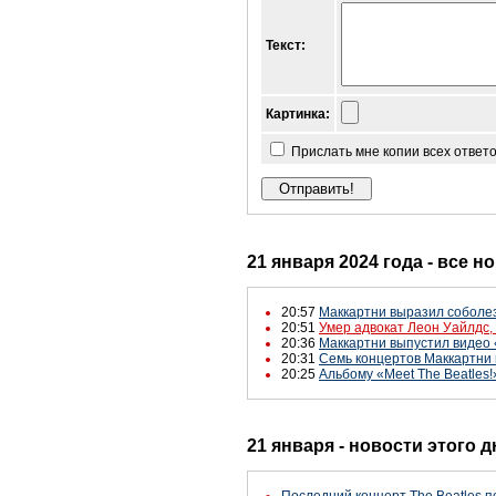
Текст:
Картинка:
Прислать мне копии всех ответ
21 января 2024 года - все н
20:57
Маккартни выразил соболез
20:51
Умер адвокат Леон Уайлдс,
20:36
Маккартни выпустил видео
20:31
Семь концертов Маккартни 
20:25
Альбому «Meet The Beatles!
21 января - новости этого 