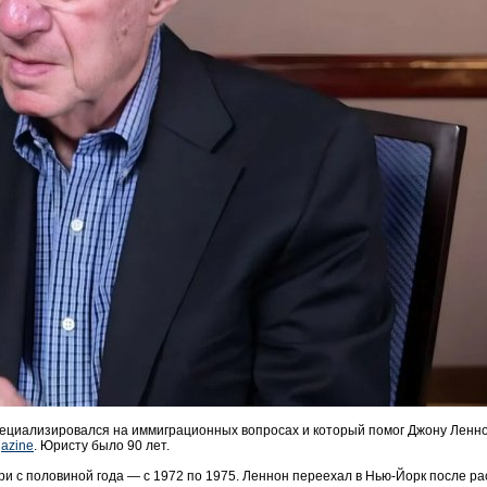
пециализировался на иммиграционных вопросах и который помог Джону Ленн
gazine
. Юристу было 90 лет.
и с половиной года — с 1972 по 1975. Леннон переехал в Нью-Йорк после ра