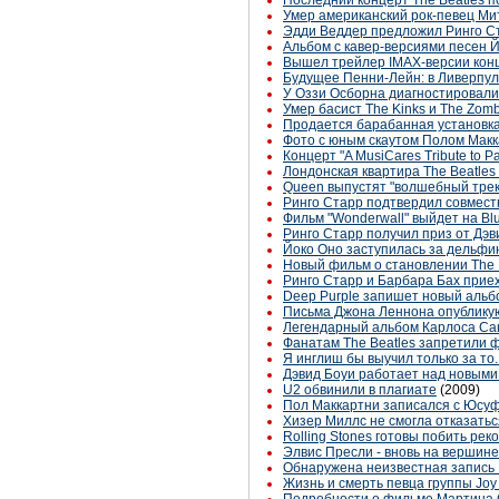
Последний концерт The Beatles по
Умер американский рок-певец Ми
Эдди Веддер предложил Ринго Ст
Альбом с кавер-версиями песен 
Вышел трейлер IMAX-версии кон
Будущее Пенни-Лейн: в Ливерпуле
У Оззи Осборна диагностировали
Умер басист The Kinks и The Zo
Продается барабанная установка
Фото с юным скаутом Полом Макк
Концерт "A MusiCares Tribute to P
Лондонская квартира The Beatles
Queen выпустят "волшебный трек
Ринго Старр подтвердил совмест
Фильм "Wonderwall" выйдет на Blu
Ринго Старр получил приз от Дэв
Йоко Оно заступилась за дельфи
Новый фильм о становлении The 
Ринго Старр и Барбара Бах прие
Deep Purple запишет новый альб
Письма Джона Леннона опубликую
Легендарный альбом Карлоса Сан
Фанатам The Beatles запретили
Я инглиш бы выучил только за то..
Дэвид Боуи работает над новыми
U2 обвинили в плагиате
(2009)
Пол Маккартни записался с Юсу
Хизер Миллс не смогла отказатьс
Rolling Stones готовы побить ре
Элвис Пресли - вновь на вершине
Обнаружена неизвестная запись
Жизнь и смерть певца группы Joy