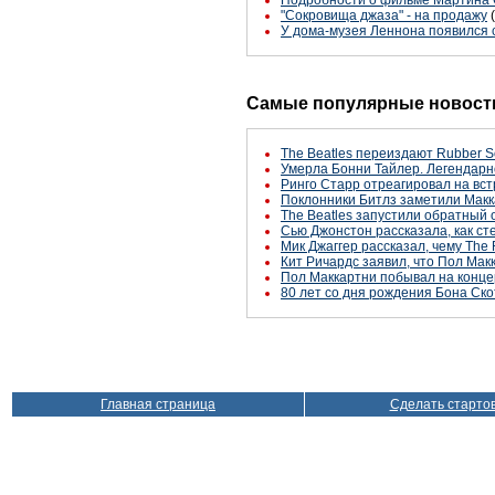
Подробности о фильме Мартина 
"Сокровища джаза" - на продажу
У дома-музея Леннона появился
Самые популярные новости
The Beatles переиздают Rubber S
Умерла Бонни Тайлер. Легендарн
Ринго Старр отреагировал на вст
Поклонники Битлз заметили Макк
The Beatles запустили обратный 
Сью Джонстон рассказала, как с
Мик Джаггер рассказал, чему The 
Кит Ричардс заявил, что Пол Макк
Пол Маккартни побывал на конце
80 лет со дня рождения Бона Ско
Главная страница
Сделать старто