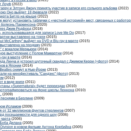
кажут в России в кино
(2022)
т Лоуф
(2022)
арру и Элтону Джону принять участие в записи его сольного альбома
(2022)
Йоко Оно выйдет 18 февраля
(2022)
церта Битлз на крыше
(2022)
 могут установить таблички с «честной историей» мест, связанных с работор
 болезнь Паркинсона
(2020)
mbies Джим Родфорд
(2018)
, использовавшаяся для записи Love Me Do
(2017)
артни выставлено на торги
(2015)
aul McCartney" выйдет на DVD и Blu-ray в марте
(2015)
 выставлена на продажу
(2015)
" с вокалом Меркьюри
(2014)
ное выступление с Полом Маккартни
(2014)
-ray в марте
(2014)
ида Линча и устроил шуточный скандал с Джимом Керри (+фото)
(2014)
нов в Японии
(2014)
Beatles снимут в Нью-Йорке
(2013)
хали на кинофестиваль "Сандэнс" (фото)
(2013)
ом
(2012)
т в виде книги
(2011)
таны «Supernatural» будет переиздан
(2010)
 фотографироваться на фоне школы Леннона
(2010)
.
(2009)
 песнями в Берлине
(2009)
фом Исламом
(2009)
я от 32 миллионов фунтов стерлингов
(2007)
корд посещаемости для одного шоу
(2006)
 чарта
(2006)
 Боба Дилана
(2005)
 Division в новом фильме Антона Корбийна
(2005)