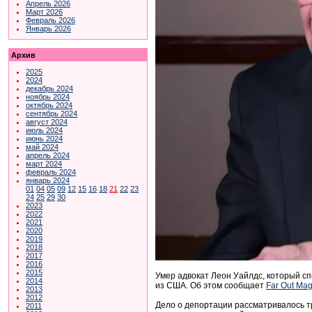
Апрель 2026
Март 2026
Февраль 2026
Январь 2026
Архив
2025
2024
декабрь 2024
ноябрь 2024
октябрь 2024
сентябрь 2024
август 2024
июль 2024
июнь 2024
май 2024
апрель 2024
март 2024
февраль 2024
январь 2024
01
04
05
09
12
15
16
18
21
22
23
24
25
29
30
2023
2022
2021
2020
2019
2018
2017
2016
2015
Умер адвокат Леон Уайлдс, который с
2014
из США. Об этом сообщает
Far Out Ma
2013
2012
Дело о депортации рассматривалось тр
2011