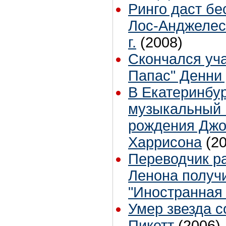
Ринго даст бе
Лос-Анджелес
г.
(2008)
Скончался уч
Папас" Денни
В Екатеринбур
музыкальный 
рождения Дж
Харрисона
(2
Переводчик р
Ленона получ
"Иностранная
Умер звезда 
Пикетт
(2006)