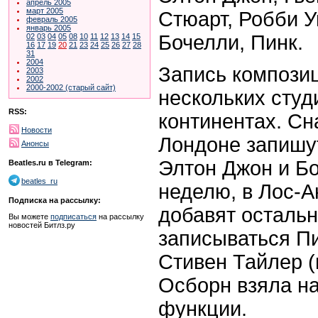
апрель 2005
март 2005
Стюарт, Робби 
февраль 2005
январь 2005
Бочелли, Пинк.
02
03
04
05
08
10
11
12
13
14
15
16
17
19
20
21
23
24
25
26
27
28
31
2004
Запись композиц
2003
2002
2000-2002 (старый сайт)
нескольких студ
RSS:
континентах. Сн
Новости
Лондоне запишут
Анонсы
Элтон Джон и Бо
Beatles.ru в Telegram:
beatles_ru
неделю, в Лос-А
Подписка на рассылку:
добавят остальн
Вы можете
подписаться
на рассылку
новостей Битлз.ру
записываться Пи
Стивен Тайлер (
Осборн взяла н
функции.