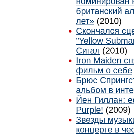
номинирован 
британский ал
лет»
(2010)
Скончался сц
"Yellow Subma
Сигал
(2010)
Iron Maiden с
фильм о себе
Брюс Спрингс
альбом в инте
Йен Гиллан: е
Purple!
(2009)
Звезды музык
концерте в ч