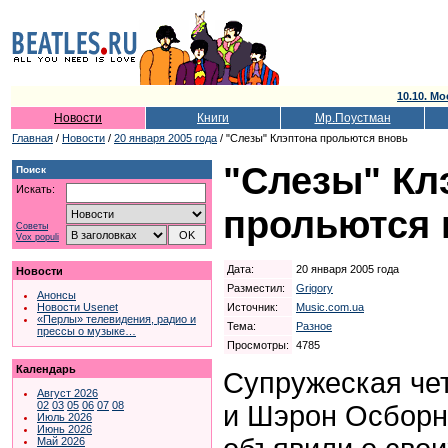
10.10. Мо
Новости
Книги
Мр.Поустман
Главная
/
Новости
/
20 января 2005 года
/ "Слезы" Клэптона прольются вновь
"Слезы" Кл
Поиск
Искать:
прольются 
Советы
Vox populi
Дата:
20 января 2005 года
Новости
Разместил:
Grigory
Анонсы
Источник:
Music.com.ua
Новости Usenet
«Перлы» телевидения, радио и
Тема:
Разное
прессы о музыке…
Просмотры:
4785
Календарь
Супружеская че
Август 2026
02
03
05
06
07
08
и Шэрон Осбор
Июль 2026
Июнь 2026
Май 2026