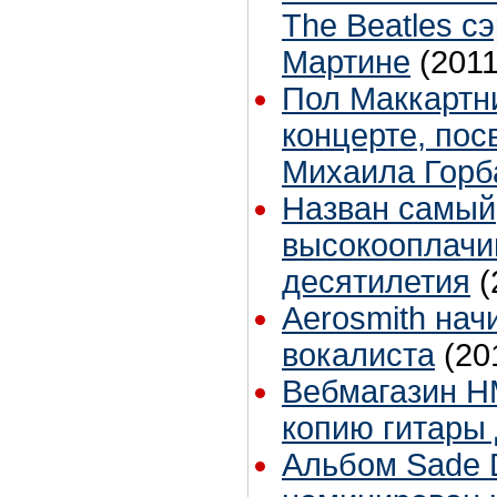
The Beatles с
Мартине
(2011
Пол Маккартн
концерте, по
Михаила Горб
Назван самый
высокооплачи
десятилетия
(
Aerosmith нач
вокалиста
(20
Вебмагазин H
копию гитары
Альбом Sade D