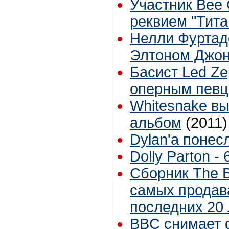
Участник Bee
реквием "Тита
Нелли Фуртадо
Элтоном Джо
Басист Led Ze
оперным певц
Whitesnake в
альбом
(2011)
Dylan'a понесл
Dolly Parton - 
Сборник The B
самых продав
последних 20 
BBC снимает 