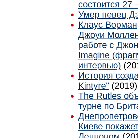
состоится 27 
Умер певец Д
Клаус Ворман
Джоуи Моллен
работе с Джо
Imagine (фра
интервью)
(20
История созда
Kintyre"
(2019)
The Rutles об
турне по Брит
Днепропетров
Киеве покаже
Ленноном
(20