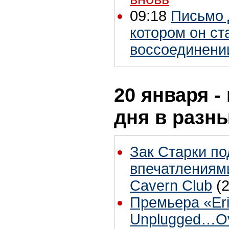
09:18
Письмо 
котором он ст
воссоединении
20 января -
дня в разн
Зак Старки п
впечатлениям
Cavern Club
(
Премьера «Eri
Unplugged…Ove