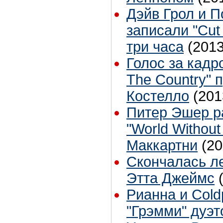
Дэйв Грол и П
записали "Cut
три часа
(2013
Голос за кадр
The Country" 
Костелло
(201
Питер Эшер р
"World Withou
Маккартни
(20
Скончалась л
Этта Джеймс
Рианна и Cold
"Грэмми" дуэ