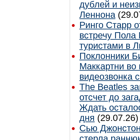
дублей и неиз
Леннона
(29.0
Ринго Старр о
встречу Пола 
туристами в 
Поклонники Б
Маккартни во 
видеозвонка 
The Beatles з
отсчет до заг
Ждать остало
дня
(29.07.26)
Сью Джонстон
стерла ранню