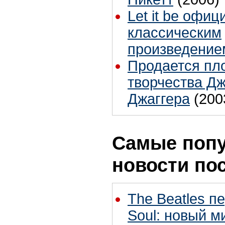
Let it be офи
классическим
произведение
Продается пл
творчества Д
Джаггера
(200
Самые поп
новости по
The Beatles п
Soul: новый м