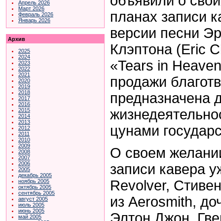
объявили о свои
Апрель 2026
Март 2026
планах записи к
Февраль 2026
Январь 2026
версии песни Э
Архив
Клэптона (Eric C
2025
2024
«Tears in Heave
2023
2022
2021
продажи благотв
2020
2019
2018
предназначена 
2017
2016
жизнедеятельно
2015
2014
2013
цунами государс
2012
2011
2010
2009
О своем желани
2008
2007
2006
записи кавера у
2005
декабрь 2005
Revolver, Стивен
ноябрь 2005
октябрь 2005
сентябрь 2005
из Aerosmith, д
август 2005
июль 2005
июнь 2005
Элтон Джон, Гве
май 2005