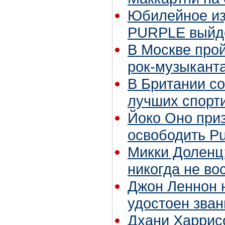
Юбилейное из
PURPLE выйде
В Москве про
рок-музыкант
В Британии с
лучших спорт
Йоко Оно при
освободить Pu
Микки Доленц
никогда не во
Джон Леннон 
удостоен зван
Дхани Харрис