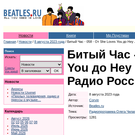
Новости
Книги
Мр.Поустман
Главная
/
Новости
/
8 августа 2023 года
/ Битый Час - 058 - От She Loves You до Hey 
Битый Час -
Поиск
Искать:
You до Hey 
Советы
Vox populi
Радио Росс
Новости
Анонсы
Новости Usenet
Дата:
8 августа 2023 года
«Перлы» телевидения, радио и
прессы о музыке…
Автор:
Corvin
Источник:
Beatles.ru
Календарь
Тема:
Радиопрограмма Олега Чилап
Просмотры:
1281
Август 2026
02
03
05
06
07
08
Июль 2026
Июнь 2026
Май 2026