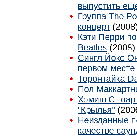
выпустить ещ
Группа The Po
концерт
(2008
Кэти Перри п
Beatles
(2008)
Сингл Йоко Он
первом месте B
Торонтайка Dai
Пол Маккартни
Хэмиш Стюарт
"Крылья"
(200
Неизданные п
качестве саун