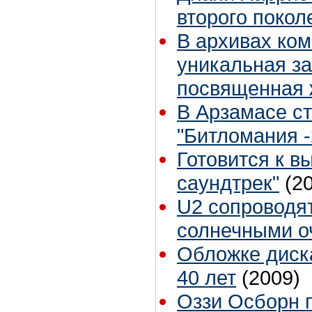
второго покол
В архивах ко
уникальная з
посвященная 
В Арзамасе с
"Битломания -
Готовится к в
саундтрек"
(2
U2 сопроводят
солнечными о
Обложке диск
40 лет
(2009)
Оззи Осборн 