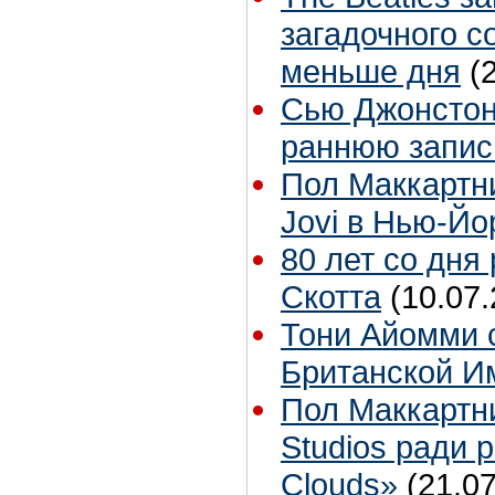
загадочного с
меньше дня
(
Сью Джонстон 
раннюю запис
Пол Маккартн
Jovi в Нью-Йо
80 лет со дня
Скотта
(10.07.
Тони Айомми 
Британской И
Пол Маккартн
Studios ради р
Clouds»
(21.07