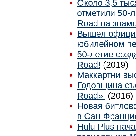
Около 3,5 тыс
отметили 50-л
Road на знам
Вышел официа
юбилейном пе
50-летие созд
Road!
(2019)
Маккартни вы
Годовщина съ
Road»
(2016)
Новая битлов
в Сан-Францис
Hulu Plus на