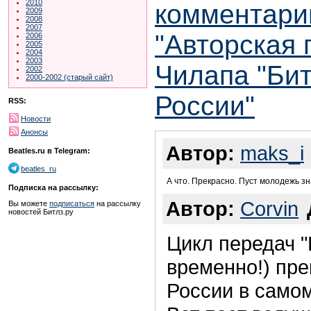
2010
комментари
2009
2008
2007
"Авторская
2006
2005
2004
2003
Чилапа "Бит
2002
2000-2002 (старый сайт)
России"
RSS:
Новости
Анонсы
Автор:
maks_i
Beatles.ru в Telegram:
beatles_ru
А что. Прекрасно. Пуст молодежь з
Подписка на рассылку:
Автор:
Corvin
Вы можете
подписаться
на рассылку
новостей Битлз.ру
Цикл передач 
временно!) пре
России в самом