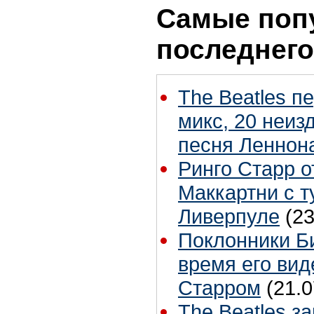
Самые поп
последнего
The Beatles п
микс, 20 неиз
песня Леннон
Ринго Старр о
Маккартни с т
Ливерпуле
(23
Поклонники Б
время его вид
Старром
(21.0
The Beatles з