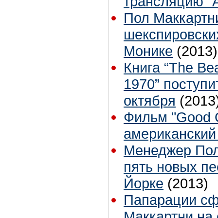
трансляцию "A
Пол Маккартни
шекспировских
Монике
(2013)
Книга “The Bea
1970” поступи
октября
(2013
Фильм "Good O
американский 
Менеджер Пол
пять новых пе
Йорке
(2013)
Папарации сф
Маккартни на