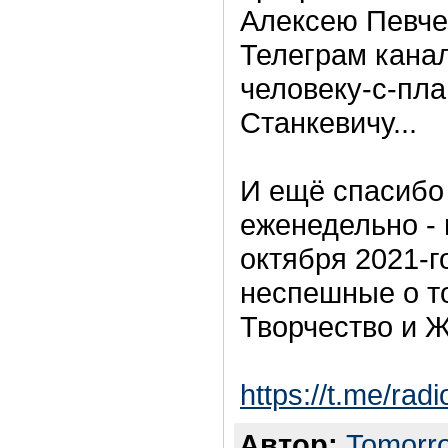
Алексею Певчев
Телеграм кана
человеку-с-пл
Станкевичу...
И ещё спасибо 
еженедельно - в
октября 2021-г
неспешные о то
Творчество и Ж
https://t.me/rad
Автор:
Tomorr