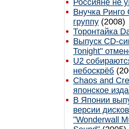
Россияне не 
Внучка Ринго
группу
(2008)
Торонтайка Dai
Выпуск CD-си
Tonight" отме
U2 собираютс
небоскрёб
(20
Chaos and Crea
японское изда
В Японии вып
версии диско
"Wonderwall Mu