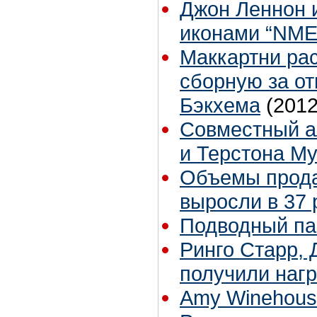
Джон Леннон и
иконами “NME
Маккартни ра
сборную за от
Бэкхема
(2012
Совместный а
и Терстона Му
Объемы прода
выросли в 37 
Подводный па
Ринго Старр,
получили наг
Amy Winehouse 