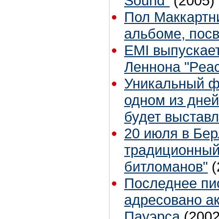
Sound"
(2005)
Пол Маккартни
альбоме, пос
EMI выпускае
Леннона "Peac
Уникальный ф
одном из дней
будет выставл
20 июля в Бе
традиционный
битломанов"
(
Последнее пи
адресовано а
Пауэрса
(2002