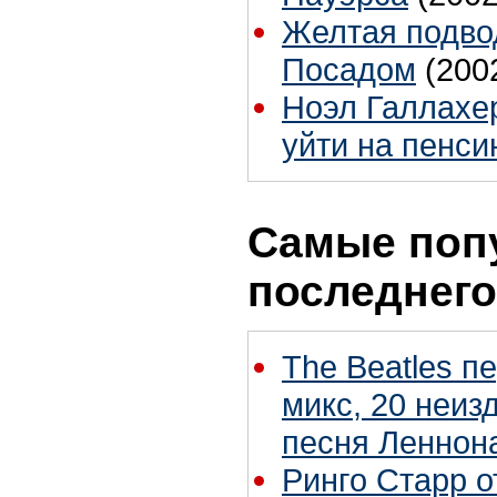
Желтая подво
Посадом
(200
Ноэл Галлахер
уйти на пенс
Самые поп
последнего
The Beatles п
микс, 20 неиз
песня Леннон
Ринго Старр о