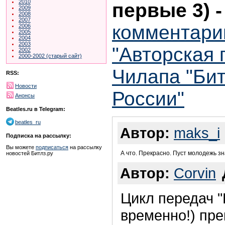
2010
первые 3)
2009
2008
2007
комментари
2006
2005
2004
2003
"Авторская
2002
2000-2002 (старый сайт)
Чилапа "Бит
RSS:
Новости
России"
Анонсы
Beatles.ru в Telegram:
beatles_ru
Автор:
maks_i
Подписка на рассылку:
Вы можете
подписаться
на рассылку
А что. Прекрасно. Пуст молодежь з
новостей Битлз.ру
Автор:
Corvin
Цикл передач 
временно!) пре