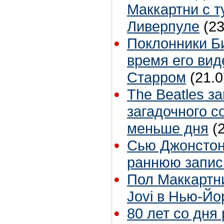
Маккартни с т
Ливерпуле
(23
Поклонники Б
время его вид
Старром
(21.0
The Beatles з
загадочного с
меньше дня
(
Сью Джонстон 
раннюю запис
Пол Маккартн
Jovi в Нью-Йо
80 лет со дня