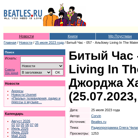
Новости
Книги
Мр.Поустман
Главная
/
Новости
/
25 июля 2023 года
/ Битый Час - 057 - Альбому Living In The Mate
Битый Час 
Поиск
Искать:
Living In Th
Советы
Vox populi
Джорджа Ха
Новости
Анонсы
(25.07.2023
Новости Usenet
«Перлы» телевидения, радио и
прессы о музыке…
Дата:
25 июля 2023 года
Календарь
Автор:
Corvin
Август 2026
Источник:
Beatles.ru
02
03
05
06
07
08
Тема:
Радиопрограмма Олега Чилап
Июль 2026
Июнь 2026
Просмотры:
1253
Май 2026