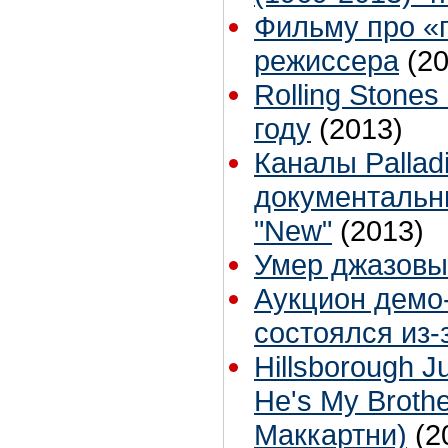
Фильму про «
режиссера
(2
Rolling Stone
году
(2013)
Каналы Pallad
документальн
"New"
(2013)
Умер джазовы
Аукцион демо-
состоялся из-
Hillsborough Ju
He's My Broth
Маккартни)
(2