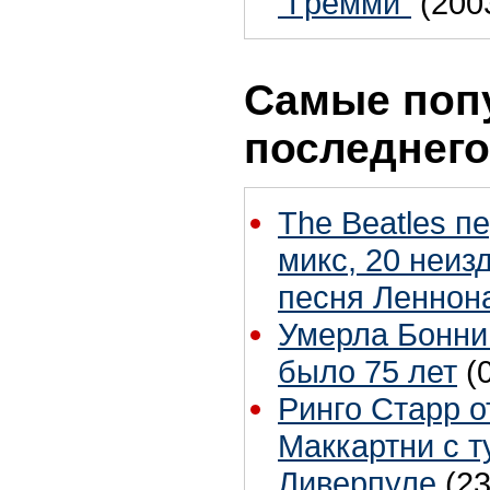
“Гремми"
(200
Самые поп
последнего
The Beatles п
микс, 20 неиз
песня Леннон
Умерла Бонни
было 75 лет
(
Ринго Старр о
Маккартни с т
Ливерпуле
(23