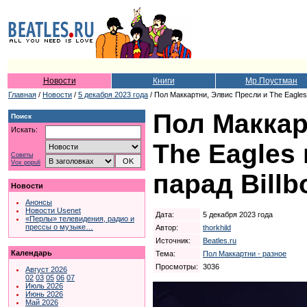
Новости
Книги
Мр.Поустман
Главная
/
Новости
/
5 декабря 2023 года
/ Пол Маккартни, Элвис Пресли и The Eagles 
Пол Маккар
Поиск
Искать:
The Eagles 
Советы
Vox populi
парад Billb
Новости
Анонсы
Новости Usenet
Дата:
5 декабря 2023 года
«Перлы» телевидения, радио и
прессы о музыке…
Автор:
thorkhild
Источник:
Beatles.ru
Календарь
Тема:
Пол Маккартни - разное
Просмотры:
3036
Август 2026
02
03
05
06
07
Июль 2026
Июнь 2026
Май 2026