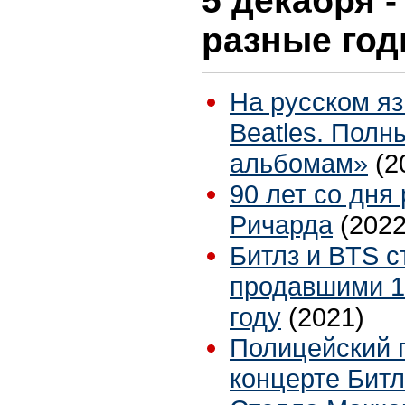
5 декабря -
разные го
На русском яз
Beatles. Полн
альбомам»
(2
90 лет со дня
Ричарда
(2022
Битлз и BTS 
продавшими 1
году
(2021)
Полицейский 
концерте Бит