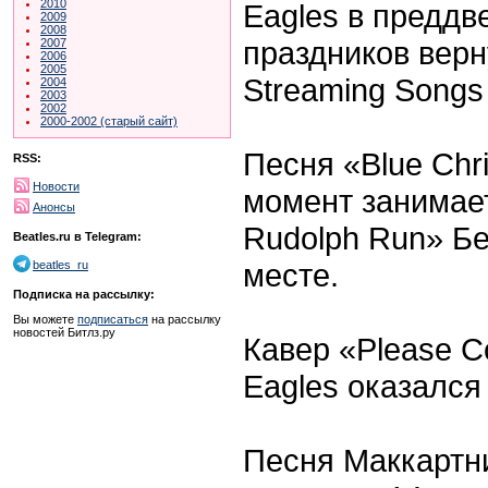
2010
Eagles в преддв
2009
2008
праздников верн
2007
2006
2005
Streaming Song
2004
2003
2002
2000-2002 (старый сайт)
Песня «Blue Chr
RSS:
Новости
момент занимает
Анонсы
Rudolph Run» Бе
Beatles.ru в Telegram:
месте.
beatles_ru
Подписка на рассылку:
Вы можете
подписаться
на рассылку
новостей Битлз.ру
Кавер «Please C
Eagles оказался 
Песня Маккартни