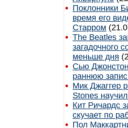
Поклонники Б
время его вид
Старром
(21.0
The Beatles з
загадочного с
меньше дня
(
Сью Джонстон 
раннюю запис
Мик Джаггер р
Stones научил
Кит Ричардс з
скучает по ра
Пол Маккартн