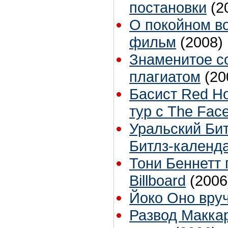
постановки
(2
О покойном в
фильм
(2008)
Знаменитое с
плагиатом
(20
Басист Red Ho
тур с The Fac
Уральский Бит
Битлз-календа
Тони Беннетт 
Billboard
(2006
Йоко Оно вру
Развод Маккар