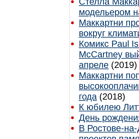
Стелла Макка
модельером н
Маккартни пр
вокруг климат
Комикс Paul I
McCartney вый
апреле
(2019)
Маккартни по
высокооплачи
года
(2018)
К юбилею Лит
День рождени
В Ростове-на
проектов памя