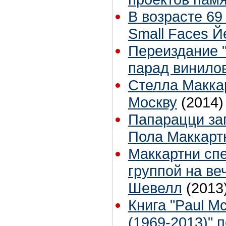
В возрасте 69
Small Faces Й
Переиздание "L
парад винилов
Стелла Макка
Москву
(2014)
Папарацци за
Пола Маккарт
Маккартни спе
группой на ве
Шевелл
(2013
Книга "Paul M
(1969-2013)" 