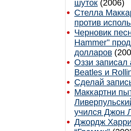
шуток
(2006)
Стелла Макка
против испол
Черновик песни
Hammer" прод
долларов
(200
Оззи записал
Beatles и Roll
Сделай запис
Маккартни пы
Ливерпульский
учился Джон 
Джордж Харри