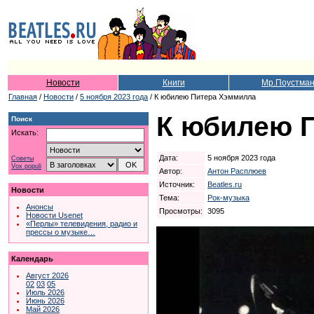
Новости
Книги
Мр.Поустма
Главная
/
Новости
/
5 ноября 2023 года
/ К юбилею Питера Хэммилла
К юбилею 
Поиск
Искать:
Дата:
5 ноября 2023 года
Советы
Vox populi
Автор:
Антон Расплюев
Источник:
Beatles.ru
Новости
Тема:
Рок-музыка
Анонсы
Просмотры:
3095
Новости Usenet
«Перлы» телевидения, радио и
прессы о музыке…
Календарь
Август 2026
02
03
05
Июль 2026
Июнь 2026
Май 2026