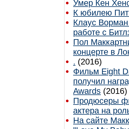
Умер Кен Хен
К юбилею Пи
Клаус Ворман
работе с Битл
Пол Маккартни 
концерте в Л
.
(2016)
Фильм Eight D
получил награ
Awards
(2016)
Продюсеры фи
актера на ро
На сайте Мак