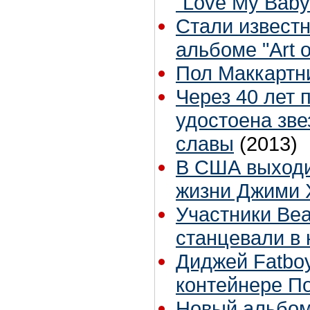
"Love My Baby
Стали известн
альбоме "Art 
Пол Маккартн
Через 40 лет
удостоена зве
славы
(2013)
В США выходи
жизни Джими 
Участники Bea
станцевали в
Диджей Fatbo
контейнере П
Новый альбом