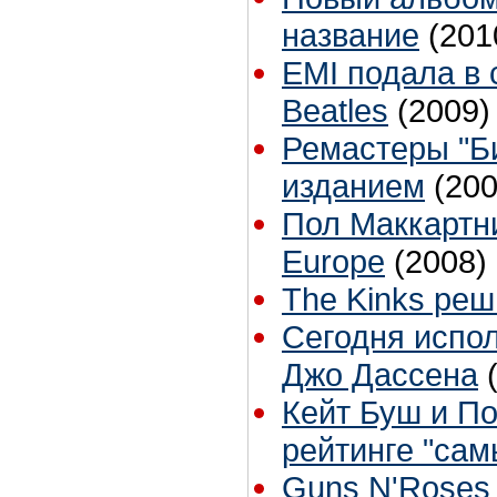
название
(201
EMI подала в 
Beatles
(2009)
Ремастеры "Б
изданием
(200
Пол Маккартн
Europe
(2008)
The Kinks ре
Сегодня испол
Джо Дассена
Кейт Буш и По
рейтинге "сам
Guns N'Roses 