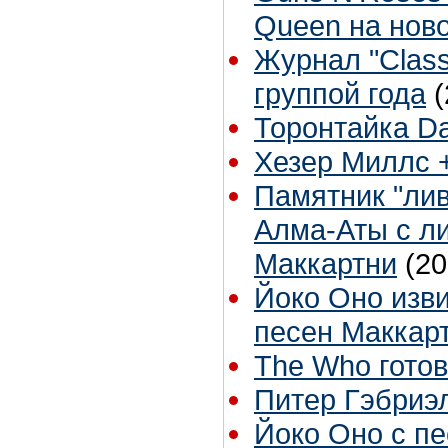
Queen на нов
Журнал "Class
группой года
(
Торонтайка Dai
Хезер Миллс +
Памятник "лив
Алма-Аты с л
Маккартни
(20
Йоко Оно изви
песен Маккар
The Who готов
Питер Гэбриэ
Йоко Оно с п