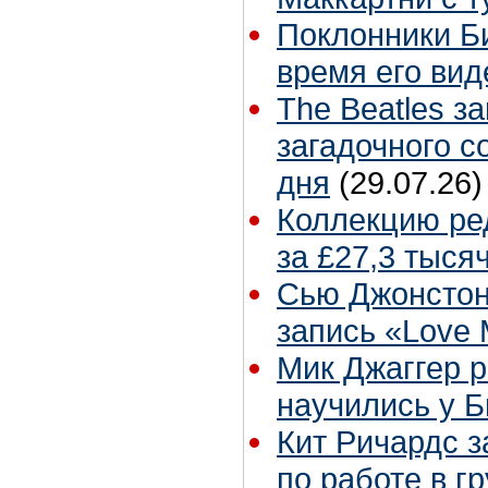
Поклонники Б
время его вид
The Beatles з
загадочного 
дня
(29.07.26)
Коллекцию ре
за £27,3 тыся
Сью Джонстон
запись «Love
Мик Джаггер р
научились у Б
Кит Ричардс з
по работе в г