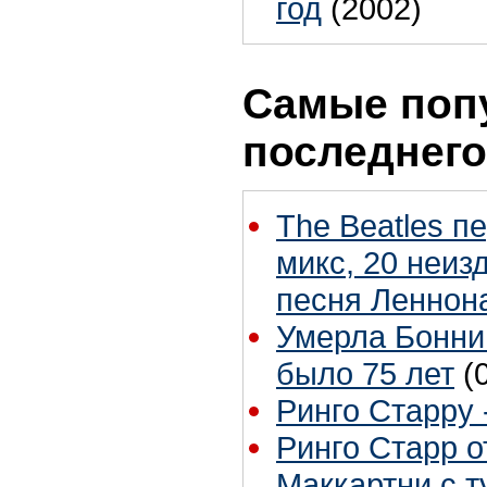
год
(2002)
Самые поп
последнего
The Beatles п
микс, 20 неиз
песня Леннон
Умерла Бонни
было 75 лет
(
Ринго Старру -
Ринго Старр о
Маккартни с т