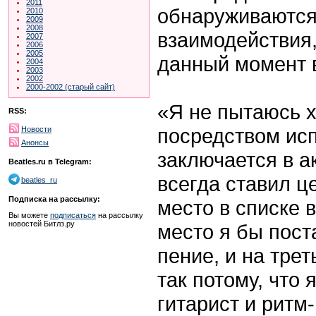
2011
обнаруживаются 
2010
2009
2008
взаимодействия,
2007
2006
2005
данный момент 
2004
2003
2002
2000-2002 (старый сайт)
«Я не пытаюсь х
RSS:
посредством исп
Новости
Анонсы
заключается в а
Beatles.ru в Telegram:
всегда ставил ц
beatles_ru
Подписка на рассылку:
место в списке 
Вы можете
подписаться
на рассылку
новостей Битлз.ру
место я бы пост
пение, и на трет
так потому, что
гитарист и ритм-