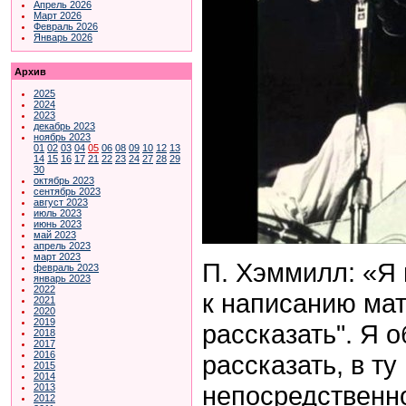
Апрель 2026
Март 2026
Февраль 2026
Январь 2026
Архив
2025
2024
2023
декабрь 2023
ноябрь 2023
01
02
03
04
05
06
08
09
10
12
13
14
15
16
17
21
22
23
24
27
28
29
30
октябрь 2023
сентябрь 2023
август 2023
июль 2023
июнь 2023
май 2023
апрель 2023
март 2023
П. Хэммилл: «Я 
февраль 2023
январь 2023
2022
к написанию мат
2021
2020
2019
рассказать". Я 
2018
2017
2016
рассказать, в ту
2015
2014
непосредственно
2013
2012