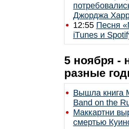
потребовались
Джорджа Хар
12:55
Песня «
iTunes и Spoti
5 ноября - 
разные го
Вышла книга М
Band on the R
Маккартни выр
смертью Куин