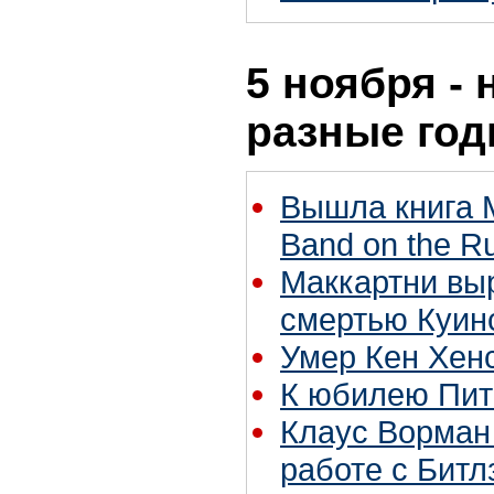
5 ноября - 
разные го
Вышла книга М
Band on the R
Маккартни выр
смертью Куин
Умер Кен Хен
К юбилею Пи
Клаус Ворман
работе с Битл