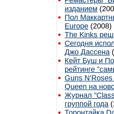
изданием
(200
Пол Маккартн
Europe
(2008)
The Kinks ре
Сегодня испол
Джо Дассена
Кейт Буш и По
рейтинге "сам
Guns N'Roses 
Queen на нов
Журнал "Class
группой года
(
Торонтайка Dai