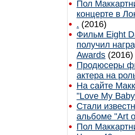
Пол Маккартни 
концерте в Л
.
(2016)
Фильм Eight D
получил награ
Awards
(2016)
Продюсеры фи
актера на ро
На сайте Мак
"Love My Baby
Стали известн
альбоме "Art 
Пол Маккартн