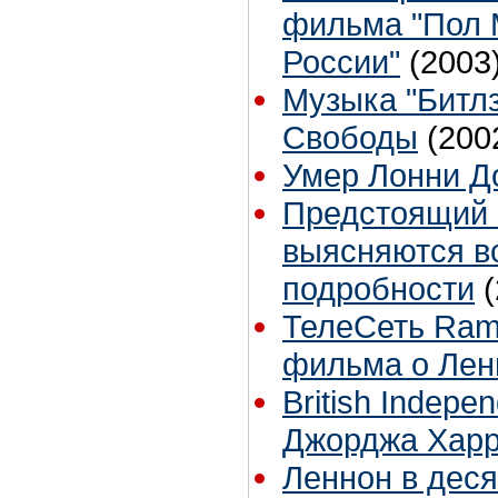
фильма "Пол М
России"
(2003
Музыка "Битлз
Свободы
(200
Умер Лонни Д
Предстоящий 
выясняются в
подробности
ТелеСеть Ramb
фильма о Лен
British Indepe
Джорджа Харр
Леннон в дес