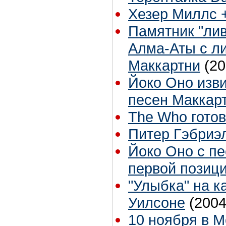
Хезер Миллс +
Памятник "лив
Алма-Аты с л
Маккартни
(20
Йоко Оно изви
песен Маккар
The Who готов
Питер Гэбриэ
Йоко Оно с п
первой позици
"Улыбка" на 
Уилсоне
(2004
10 ноября в М