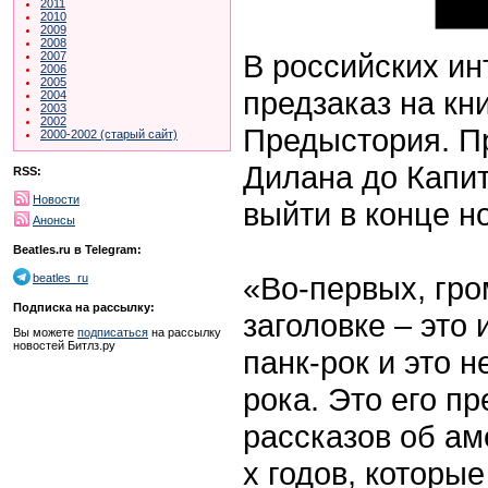
2011
2010
2009
2008
В российских ин
2007
2006
2005
предзаказ на кн
2004
2003
2002
Предыстория. Пр
2000-2002 (старый сайт)
Дилана до Капи
RSS:
Новости
выйти в конце н
Анонсы
Beatles.ru в Telegram:
«Во-первых, гро
beatles_ru
Подписка на рассылку:
заголовке – это
Вы можете
подписаться
на рассылку
новостей Битлз.ру
панк-рок и это 
рока. Это его пр
рассказов об ам
х годов, которы