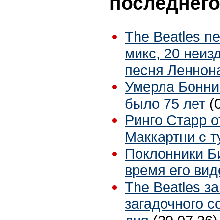
последнего
The Beatles п
микс, 20 неиз
песня Леннон
Умерла Бонни
было 75 лет
(
Ринго Старр о
Маккартни с т
Поклонники Б
время его вид
The Beatles з
загадочного 