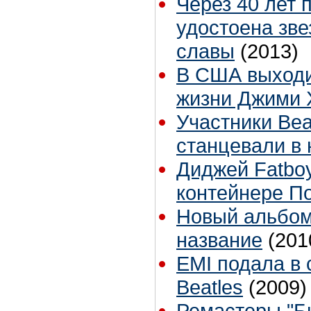
Через 40 лет
удостоена зве
славы
(2013)
В США выходи
жизни Джими 
Участники Bea
станцевали в
Диджей Fatbo
контейнере П
Новый альбом
название
(201
EMI подала в 
Beatles
(2009)
Ремастеры "Б