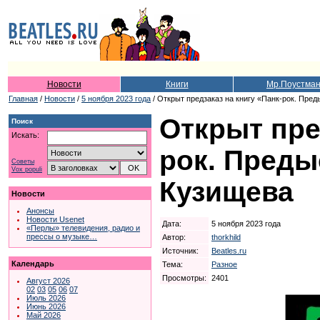
Новости
Книги
Мр.Поустма
Главная
/
Новости
/
5 ноября 2023 года
/ Открыт предзаказ на книгу «Панк-рок. Пре
Открыт пре
Поиск
Искать:
рок. Преды
Советы
Vox populi
Кузищева
Новости
Анонсы
Новости Usenet
Дата:
5 ноября 2023 года
«Перлы» телевидения, радио и
прессы о музыке…
Автор:
thorkhild
Источник:
Beatles.ru
Календарь
Тема:
Разное
Просмотры:
2401
Август 2026
02
03
05
06
07
Июль 2026
Июнь 2026
Май 2026