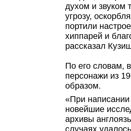
духом и звуком 
угрозу, оскорбл
портили настро
хиппарей и бла
рассказал Кузищ
По его словам, 
персонажи из 19
образом.
«При написании 
новейшие исслед
архивы англояз
случаях удалось