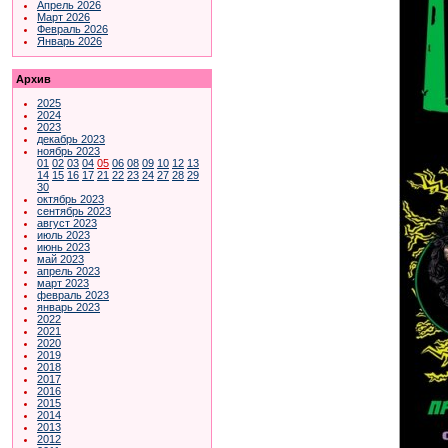
Апрель 2026
Март 2026
Февраль 2026
Январь 2026
Архив
2025
2024
2023
декабрь 2023
ноябрь 2023
01
02
03
04
05
06
08
09
10
12
13
14
15
16
17
21
22
23
24
27
28
29
30
октябрь 2023
сентябрь 2023
август 2023
июль 2023
июнь 2023
май 2023
апрель 2023
март 2023
февраль 2023
январь 2023
2022
2021
2020
2019
2018
2017
2016
2015
2014
2013
2012