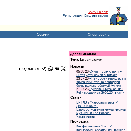
Войти на сайт
Регистрация
|
Выслать пароль
Ссылки
Спецпроекты
Дополнительно
Тема:
Битлз - разное
Новости:
Поделиться:
05.08.26
Скульптурную группу
Битлз установили в Томске
23.07.26
«Hey Jude» вернулась в
британский топ-40 благодаря
болельщикам сборной Англии
21.07.26
Рукописный текст «If I
Fell» продали за $656,25 тысячи
Статьи:
БИТЛЗ в "народной памяти"
(1970-1995 гг.)
Взаимоотношения между черной
музыкой и The Beatles.
Часть жизни
Периодика:
Как фальшивые "Битлз"
попытались облапошить Южную