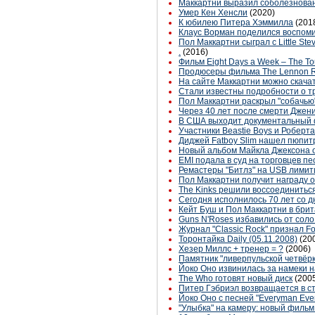
Маккартни выразил соболезнован
Умер Кен Хенсли
(2020)
К юбилею Питера Хэммилла
(201
Клаус Ворман поделился воспоми
Пол Маккартни сыграл с Little St
.
(2016)
Фильм Eight Days a Week – The To
Продюсеры фильма The Lennon R
На сайте Маккартни можно скачат
Стали известны подробности о тр
Пол Маккартни раскрыл "собачью
Через 40 лет после смерти Джен
В США выходит документальный 
Участники Beastie Boys и Роберт
Диджей Fatboy Slim нашел пюпит
Новый альбом Майкла Джексона 
EMI подала в суд на торговцев пе
Ремастеры "Битлз" на USB лими
Пол Маккартни получит награду 
The Kinks решили воссоединитьс
Сегодня исполнилось 70 лет со 
Кейт Буш и Пол Маккартни в брит
Guns N'Roses избавились от соло
Журнал "Classic Rock" признал Fo
Торонтайка Daily (05.11.2008)
(20
Хезер Миллс + тренер = ?
(2006)
Памятник "ливерпульской четвёр
Йоко Оно извинилась за намеки 
The Who готовят новый диск
(200
Питер Гэбриэл возвращается в с
Йоко Оно с песней "Everyman Eve
"Улыбка" на камеру: новый филь