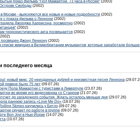
крытый показ фильма "Пол Маккартни. 73 часа в России"
(2003)
а Острове Свободы
(2002)
в Москве - выясняются все новые и новые подробности
(2002)
е с показа фильма о Ленноне
(2002)
 наградила Джорджа Харрисона, посмертно
(2002)
ританцев"
(2002)
вам террористического акта посвящается
(2002)
(2002)
t посвящен Джону Леннону
(2002)
в списке живущих в Великобритании музыкантов, которые заработали больше 
 последнего месяца
oul: новый микс, 20 неизданных дублей и неизвестная песня Леннона
(29.07.2
ой певице было 75 лет
(09.07.26)
речу Пола Маккартни с туристами в Ливерпуле
(23.07.26)
артни во время его видеозвонка со Старром
(21.07.26)
отсчет до загадочного события. Ждать осталось меньше дня
(29.07.26)
терла раннюю запись «Love Me Do»
(18.07.26)
Rolling Stones научились у Битлз
(09.07.26)
артни скучает по работе в группе
(09.07.26)
рте Bon Jovi в Нью-Йорке
(14.07.26)
тта
(10.07.26)