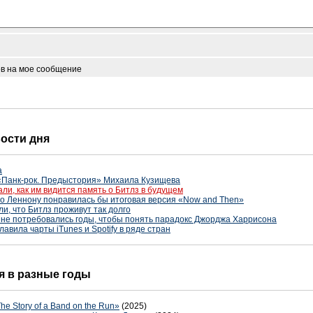
ов на мое сообщение
вости дня
а
 «Панк-рок. Предыстория» Михаила Кузищева
ли, как им видится память о Битлз в будущем
о Леннону понравилась бы итоговая версия «Now and Then»
и, что Битлз проживут так долго
не потребовались годы, чтобы понять парадокс Джорджа Харрисона
авила чарты iTunes и Spotify в ряде стран
ня в разные годы
e Story of a Band on the Run»
(2025)