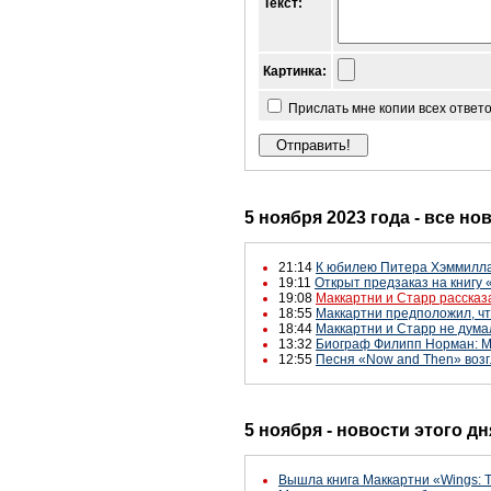
Текст:
Картинка:
Прислать мне копии всех ответ
5 ноября 2023 года - все но
21:14
К юбилею Питера Хэммилл
19:11
Открыт предзаказ на книгу
19:08
Маккартни и Старр рассказа
18:55
Маккартни предположил, чт
18:44
Маккартни и Старр не думал
13:32
Биограф Филипп Норман: М
12:55
Песня «Now and Then» возгл
5 ноября - новости этого д
Вышла книга Маккартни «Wings: Th