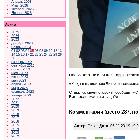
Апрель 2026
Март 2026
Февраль 2026
Январь 2026
Архив
2025
2024
2023
декабрь 2023
ноябрь 2023
01
02
03
04
05
06
08
09
10
12
13
14
15
16
17
21
22
23
24
27
28
29
30
октябрь 2023
сентябрь 2023
август 2023
июль 2023
Пол Маккартни и Ринго Старр рассказ
июнь 2023
май 2023
«Когда я вспоминаю Битлз, я вспоминаю
апрель 2023
март 2023
февраль 2023
Старр, со своей стороны, сообщил: «
январь 2023
Бит продолжает жить, да?»
2022
2021
2020
2019
Комментарии (всего 287, п
2018
2017
2016
2015
Автор:
Felix
Дата:
05.11.23 19:19:
2014
2013
2012