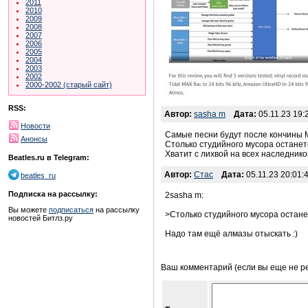
2011
2010
2009
2008
2007
2006
2005
2004
2003
2002
2000-2002 (старый сайт)
RSS:
Автор:
sasha m
Дата:
05.11.23 19:
Новости
Самые песни будут после кончины 
Анонсы
Столько студийного мусора останет
Хватит с лихвой на всех наследнико
Beatles.ru в Telegram:
Автор:
Стас
Дата:
05.11.23 20:01:
beatles_ru
Подписка на рассылку:
2sasha m:
Вы можете
подписаться
на рассылку
>Столько студийного мусора остане
новостей Битлз.ру
Надо там ещё алмазы отыскать :)
Ваш комментарий (если вы еще не р