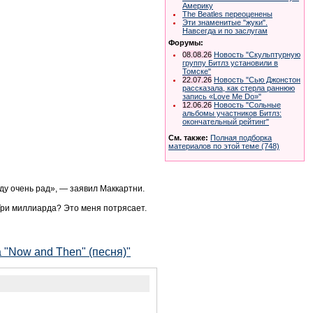
Америку
The Beatles переоценены
Эти знаменитые "жуки".
Навсегда и по заслугам
Форумы:
08.08.26
Новость "Скульптурную
группу Битлз установили в
Томске"
22.07.26
Новость "Сью Джонстон
рассказала, как стерла раннюю
запись «Love Me Do»"
12.06.26
Новость "Сольные
альбомы участников Битлз:
окончательный рейтинг"
См. также:
Полная подборка
материалов по этой теме (748)
уду очень рад», — заявил Маккартни.
Три миллиарда? Это меня потрясает.
 "Now and Then" (песня)"