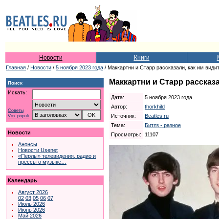
Новости
Книги
Главная
/
Новости
/
5 ноября 2023 года
/ Маккартни и Старр рассказали, как им види
Маккартни и Старр рассказа
Поиск
Искать:
Дата:
5 ноября 2023 года
Автор:
thorkhild
Советы
Источник:
Beatles.ru
Vox populi
Тема:
Битлз - разное
Новости
Просмотры:
11107
Анонсы
Новости Usenet
«Перлы» телевидения, радио и
прессы о музыке…
Календарь
Август 2026
02
03
05
06
07
Июль 2026
Июнь 2026
Май 2026