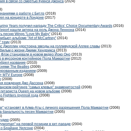
ия в связи со смертью Куинси Джонса
(2024)
8)
наниями о работе с Битлз
(2018)
even на концерте в Лондоне
(2017)
uring Years получил награду The Critics’ Choice Documentary Awards
(2016)
eport нашли актера на роль Джона Леннона
(2014)
ь песню Wings "Love My Baby"
(2014)
ибьют-альбоме "Art of McCartney"
(2014)
" тему
(2013)
ис Джоплин удостоена звезды на голливудской Аллее славы
(2013)
фильм о жизни Джими Хендрикса
(2013)
а Флэк станцевали в новом видео Йоко Оно
(2013)
р в мусорном контейнере Пола Маккартни
(2012)
обрел название
(2010)
снями The Beatles
(2009)
тированным изданием
(2009)
от MTV Europe
(2008)
я
(2008)
дня рождения Джо Дассена
(2008)
анском рейтинге "самых клевых" знаменитостей
(2008)
 гитариста Queen на новом альбоме
(2008)
o Fighters группой года
(2008)
08)
ке" установят в Алма-Аты с личного разрешения Пола Маккартни
(2006)
на банальность песен Маккартни
(2005)
5)
тудию
(2005)
rywoman" на первой позиции в хит-параде
(2004)
м о Брайане Уилсоне
(2004)