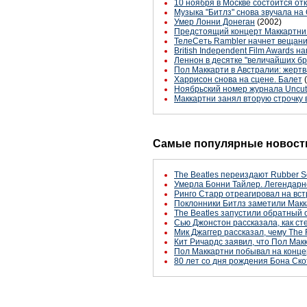
10 ноября в Москве состоится от
Музыка "Битлз" снова звучала н
Умер Лонни Донеган
(2002)
Предстоящий концерт Маккартни 
ТелеСеть Rambler начнет вещани
British Independent Film Awards
Леннон в десятке "величайших б
Пол Маккарти в Австралии: жерт
Харрисон снова на сцене. Балет
Ноябрьский номер журнала Uncu
Маккартни занял вторую строчку 
Самые популярные новости
The Beatles переиздают Rubber S
Умерла Бонни Тайлер. Легендарн
Ринго Старр отреагировал на вст
Поклонники Битлз заметили Макк
The Beatles запустили обратный 
Сью Джонстон рассказала, как с
Мик Джаггер рассказал, чему The 
Кит Ричардс заявил, что Пол Макк
Пол Маккартни побывал на конце
80 лет со дня рождения Бона Ско