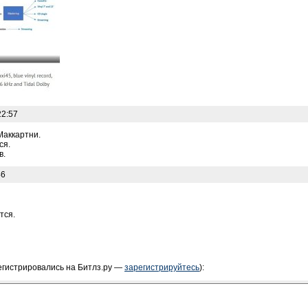
22:57
Маккартни.
ся.
в.
46
тся.
егистрировались на Битлз.ру —
зарегистрируйтесь
):