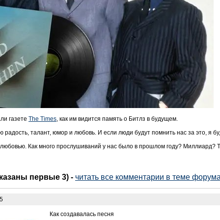
али газете
The Times
, как им видится память о Битлз в будущем.
 радость, талант, юмор и любовь. И если люди будут помнить нас за это, я б
С любовью. Как много прослушиваний у нас было в прошлом году? Миллиард? 
оказаны первые 3)
-
читать все комментарии в теме форума
05
Как создавалась песня