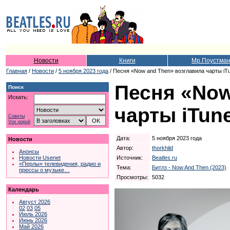
Новости
Книги
Мр.Поустма
Главная
/
Новости
/
5 ноября 2023 года
/ Песня «Now and Then» возглавила чарты iTun
Песня «Now
Поиск
Искать:
чарты iTune
Советы
Vox populi
Дата:
5 ноября 2023 года
Новости
Автор:
thorkhild
Анонсы
Источник:
Beatles.ru
Новости Usenet
«Перлы» телевидения, радио и
Тема:
Битлз - Now And Then (2023)
прессы о музыке…
Просмотры:
5032
Календарь
Август 2026
02
03
05
Июль 2026
Июнь 2026
Май 2026