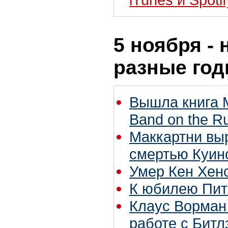
5 ноября - 
разные го
Вышла книга М
Band on the R
Маккартни выр
смертью Куин
Умер Кен Хен
К юбилею Пи
Клаус Ворман
работе с Битл