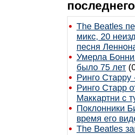
последнего
The Beatles п
микс, 20 неиз
песня Леннон
Умерла Бонни
было 75 лет
(
Ринго Старру -
Ринго Старр о
Маккартни с т
Поклонники Б
время его вид
The Beatles з