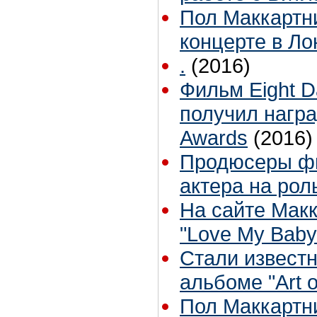
Пол Маккартни 
концерте в Л
.
(2016)
Фильм Eight D
получил награ
Awards
(2016)
Продюсеры фи
актера на ро
На сайте Мак
"Love My Baby
Стали известн
альбоме "Art 
Пол Маккартн