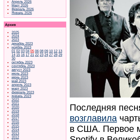
Апрель 2026
Март 2026
Февраль 2026
Январь 2026
Архив
2025
2024
2023
декабрь 2023
ноябрь 2023
01
02
03
04
05
06
08
09
10
12
13
14
15
16
17
21
22
23
24
27
28
29
30
октябрь 2023
сентябрь 2023
август 2023
июль 2023
июнь 2023
май 2023
апрель 2023
март 2023
февраль 2023
январь 2023
2022
2021
Последняя песн
2020
2019
возглавила
чарты
2018
2017
2016
в США. Первое 
2015
2014
2013
Spotify в Велико
2012