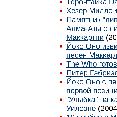
Торонтайка Dai
Хезер Миллс +
Памятник "лив
Алма-Аты с л
Маккартни
(20
Йоко Оно изви
песен Маккар
The Who готов
Питер Гэбриэ
Йоко Оно с п
первой позици
"Улыбка" на 
Уилсоне
(2004