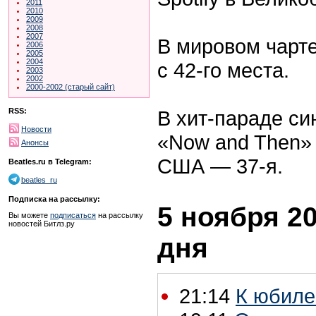
2011
2010
2009
2008
2007
В мировом чарте
2006
2005
2004
с 42-го места.
2003
2002
2000-2002 (старый сайт)
В хит-параде си
RSS:
Новости
«Now and Then
Анонсы
США — 37-я.
Beatles.ru в Telegram:
beatles_ru
Подписка на рассылку:
5 ноября 20
Вы можете
подписаться
на рассылку
новостей Битлз.ру
дня
21:14
К юбиле