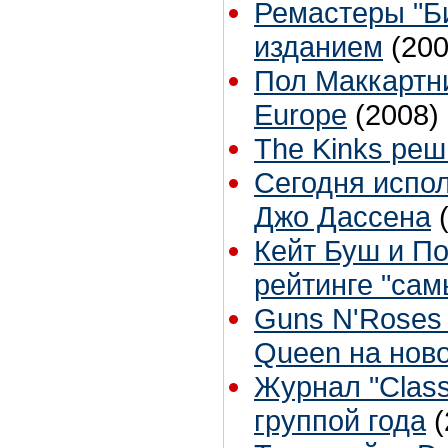
Ремастеры "Б
изданием
(200
Пол Маккартн
Europe
(2008)
The Kinks ре
Сегодня испол
Джо Дассена
Кейт Буш и По
рейтинге "сам
Guns N'Roses 
Queen на нов
Журнал "Class
группой года
(