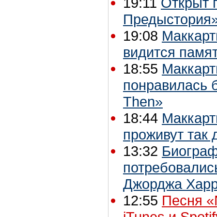
19:11
Открыт п
Предыстория»
19:08
Маккарт
видится памят
18:55
Маккарт
понравилась 
Then»
18:44
Маккарт
проживут так 
13:32
Биограф
потребовались
Джорджа Хар
12:55
Песня «
iTunes и Spoti