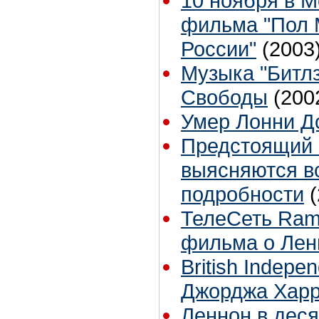
10 ноября в М
фильма "Пол М
России"
(2003
Музыка "Битлз
Свободы
(200
Умер Лонни Д
Предстоящий 
выясняются в
подробности
ТелеСеть Ramb
фильма о Лен
British Indepe
Джорджа Харр
Леннон в дес