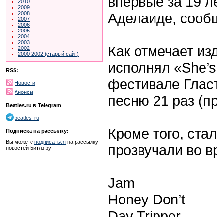
впервые за 19 л
2010
2009
Аделаиде, сооб
2008
2007
2006
2005
2004
2003
Как отмечает из
2002
2000-2002 (старый сайт)
исполнял «She’s
RSS:
фестивале Гласт
Новости
Анонсы
песню 21 раз (пр
Beatles.ru в Telegram:
beatles_ru
Кроме того, ста
Подписка на рассылку:
Вы можете
подписаться
на рассылку
прозвучали во в
новостей Битлз.ру
Jam
Honey Don’t
Day Tripper