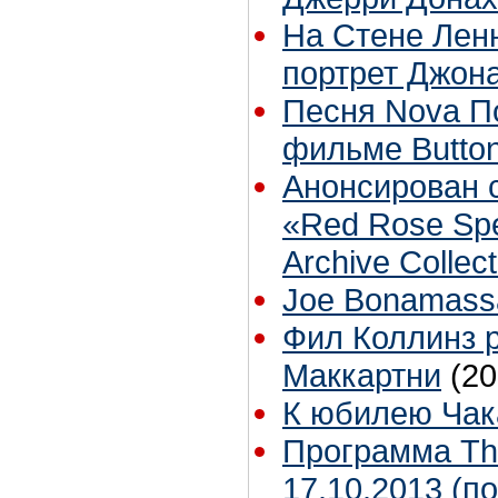
На Стене Ленн
портрет Джон
Песня Nova П
фильме Butto
Анонсирован с
«Red Rose Sp
Archive Collect
Joe Bonamassa
Фил Коллинз р
Маккартни
(20
К юбилею Чак
Программа The
17.10.2013 (п