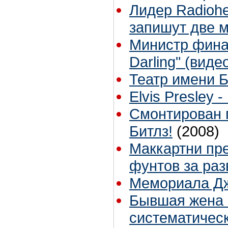
Лидер Radioh
запишут две 
Министр фина
Darling" (виде
Театр имени 
Elvis Presley 
Смонтирован 
Битлз!
(2008)
Маккартни пр
фунтов за раз
Мемориала Дж
Бывшая жена 
систематичес