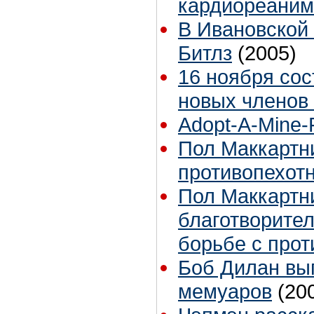
кардиореаним
В Ивановской 
Битлз
(2005)
16 ноября со
новых членов 
Adopt-A-Mine-
Пол Маккартни
противопехот
Пол Маккартн
благотворите
борьбе с про
Боб Дилан вып
мемуаров
(20