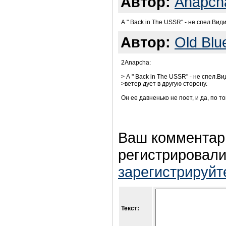
Автор:
Anapch
А " Back in The USSR" - не спел.Вид
Автор:
Old Bl
2Anapcha:
> А " Back in The USSR" - не спел.В
>ветер дует в другую сторону.
Он ее давненько не поет, и да, по т
Ваш комментар
регистрировали
зарегистрируйт
Текст: