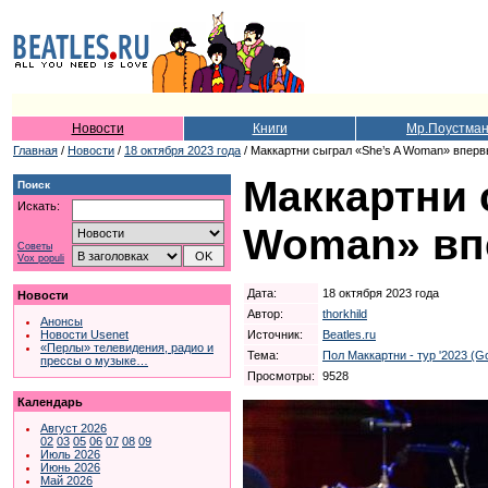
Новости
Книги
Мр.Поустма
Главная
/
Новости
/
18 октября 2023 года
/ Маккартни сыграл «She’s A Woman» вперв
Маккартни 
Поиск
Искать:
Woman» впе
Советы
Vox populi
Дата:
18 октября 2023 года
Новости
Автор:
thorkhild
Анонсы
Источник:
Beatles.ru
Новости Usenet
«Перлы» телевидения, радио и
Тема:
Пол Маккартни - тур '2023 (G
прессы о музыке…
Просмотры:
9528
Календарь
Август 2026
02
03
05
06
07
08
09
Июль 2026
Июнь 2026
Май 2026