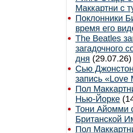
Маккартни с т
Поклонники Б
время его вид
The Beatles з
загадочного 
дня
(29.07.26)
Сью Джонстон
запись «Love
Пол Маккартни
Нью-Йорке
(1
Тони Айомми 
Британской И
Пол Маккартни