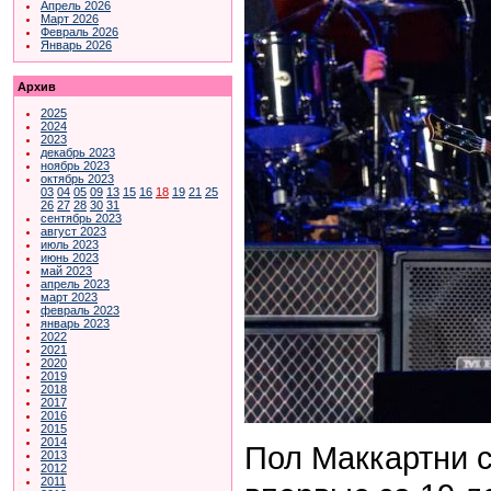
Апрель 2026
Март 2026
Февраль 2026
Январь 2026
Архив
2025
2024
2023
декабрь 2023
ноябрь 2023
октябрь 2023
03
04
05
09
13
15
16
18
19
21
25
26
27
28
30
31
сентябрь 2023
август 2023
июль 2023
июнь 2023
май 2023
апрель 2023
март 2023
февраль 2023
январь 2023
2022
2021
2020
2019
2018
2017
2016
2015
2014
Пол Маккартни 
2013
2012
2011