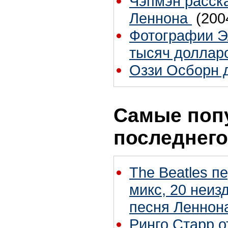
Чэпмэн расск
Леннона
(200
Фотографии Э
тысяч доллар
Оззи Осборн д
Самые поп
последнего
The Beatles п
микс, 20 неиз
песня Леннон
Ринго Старр о