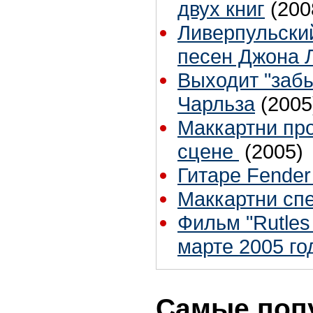
двух книг
(200
Ливерпульский
песен Джона 
Выходит "заб
Чарльза
(2005
Маккартни пр
сцене
(2005)
Гитаре Fender 
Маккартни спе
Фильм "Rutles
марте 2005 го
Самые поп