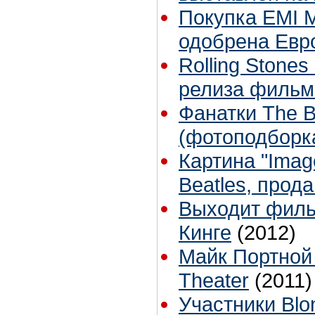
Покупка EMI M
одобрена Евр
Rolling Stone
релиза фильма 
Фанатки The B
(фотоподборк
Картина "Imag
Beatles, прод
Выходит филь
Кинге
(2012)
Майк Портной 
Theater
(2011)
Участники Blon