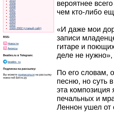
вероятнее всего
2010
2009
2008
чем кто-либо е
2007
2006
2005
2004
2003
2002
«И даже мои до
2000-2002 (старый сайт)
записи младенце
RSS:
Новости
гитаре и поющих
Анонсы
деле не нужно»,
Beatles.ru в Telegram:
beatles_ru
Подписка на рассылку:
По его словам, 
Вы можете
подписаться
на рассылку
новостей Битлз.ру
песню, но суть в
эта композиция
печальных и мра
Леннон ушел от 