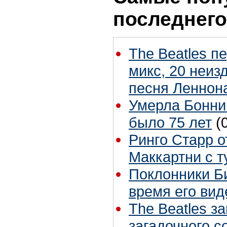
последнего
The Beatles п
микс, 20 неиз
песня Леннон
Умерла Бонни
было 75 лет
(
Ринго Старр о
Маккартни с т
Поклонники Б
время его вид
The Beatles з
загадочного 