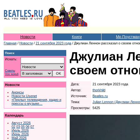
Новости
Книги
Мр.Поустман
Главная
/
Новости
/
21 сентября 2023 года
/ Джулиан Леннон рассказал о своем отно
Джулиан Ле
Поиск
Искать:
своем отно
Советы
Vox populi
Дата:
21 сентября 2023 года
Новости
Автор:
thorkhild
Анонсы
Источник:
Beatles.ru
Новости Usenet
«Перлы» телевидения, радио и
Тема:
Julian Lennon (Джулиан Ленно
прессы о музыке…
Просмотры:
5425
Календарь
Август 2026
02
03
05
06
07
Июль 2026
Июнь 2026
Май 2026