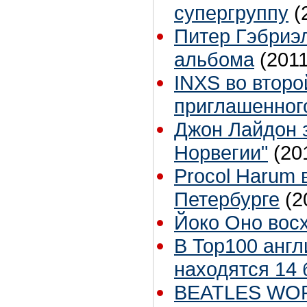
супергруппу
(
Питер Гэбриэл
альбома
(2011
INXS во второ
приглашенног
Джон Лайдон 
Норвегии"
(20
Procol Harum 
Петербурге
(2
Йоко Оно вос
В Top100 англ
находятся 14 
BEATLES WORL