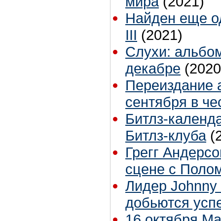
мира
(2021)
Найден еще о
III
(2021)
Слухи: альбом
декабре
(2020
Переиздание 
сентября в че
Битлз-календа
Битлз-клуба
(
Грегг Андерсо
сцене с Поло
Лидер Johnny 
добьются усп
16 октября Ма