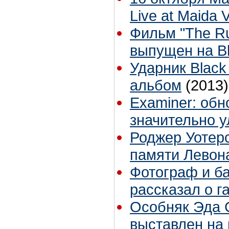
Live at Maida 
Фильм "The Rut
выпущен на Bl
Ударник Black
альбом
(2013)
Examiner: обн
значительно 
Роджер Уотерс
памяти Левон
Фотограф и б
рассказал о г
Особняк Эда 
выставлен на