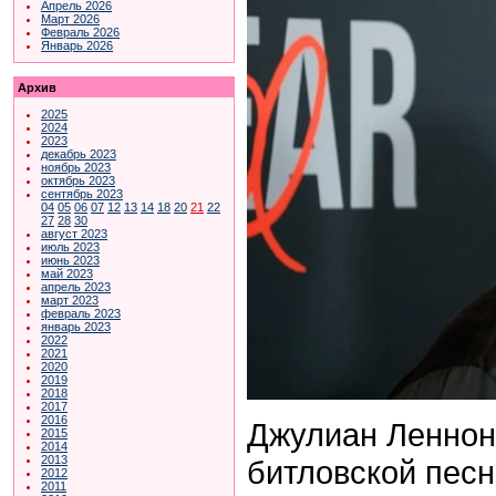
Апрель 2026
Март 2026
Февраль 2026
Январь 2026
Архив
2025
2024
2023
декабрь 2023
ноябрь 2023
октябрь 2023
сентябрь 2023
04
05
06
07
12
13
14
18
20
21
22
27
28
30
август 2023
июль 2023
июнь 2023
май 2023
апрель 2023
март 2023
февраль 2023
январь 2023
2022
2021
2020
2019
2018
2017
2016
Джулиан Леннон
2015
2014
2013
битловской песн
2012
2011