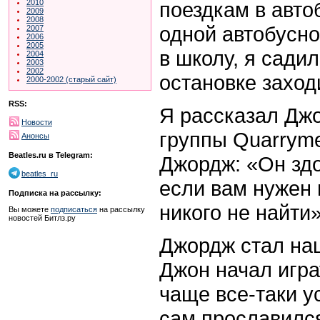
поездкам в авто
2010
2009
2008
одной автобусно
2007
2006
2005
в школу, я сади
2004
2003
2002
остановке заход
2000-2002 (старый сайт)
RSS:
Я рассказал Джо
Новости
группы Quarryme
Анонсы
Beatles.ru в Telegram:
Джордж: «Он здо
beatles_ru
если вам нужен 
Подписка на рассылку:
никого не найти»
Вы можете
подписаться
на рассылку
новостей Битлз.ру
Джордж стал на
Джон начал игра
чаще все-таки у
сам прославился