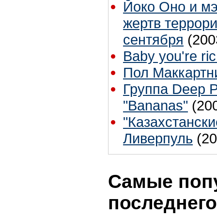
Йоко Оно и м
жертв террори
сентября
(200
Baby you're ri
Пол Маккартни
Группа Deep 
"Bananas"
(20
"Казахстански
Ливерпуль
(20
Самые поп
последнего