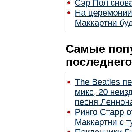
Сэр Пол снов
На церемонии
Маккартни бу
Самые поп
последнего
The Beatles п
микс, 20 неиз
песня Леннон
Ринго Старр о
Маккартни с т
Поклонники Б