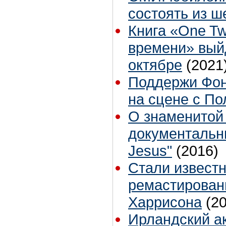
состоять из ш
Книга «One Tw
времени» выйд
октябре
(2021
Поддержи Фонд
на сцене с П
О знаменитой
документальны
Jesus"
(2016)
Стали извест
ремастирован
Харрисона
(2
Ирландский а