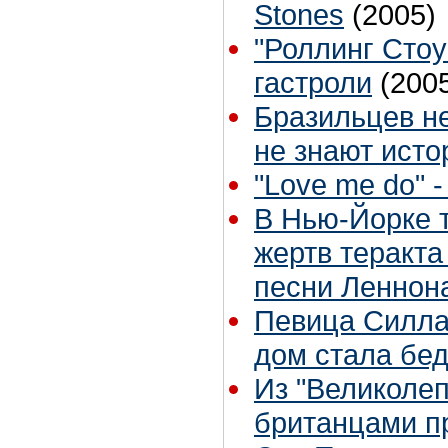
Stones
(2005)
"Роллинг Стоу
гастроли
(200
Бразильцев не
не знают исто
"Love me do" 
В Нью-Йорке 
жертв теракта
песни Леннон
Певица Силла 
дом стала бед
Из "Великоле
британцами п