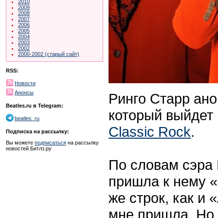
2010
2009
2008
2007
2006
2005
2004
2003
2002
2000-2002 (старый сайт)
RSS:
Новости
Анонсы
Ринго Старр ано
Beatles.ru в Telegram:
который выйдет
beatles_ru
Classic Rock
.
Подписка на рассылку:
Вы можете
подписаться
на рассылку
новостей Битлз.ру
По словам сэра 
пришла к нему «
же строк, как и 
мне пришла. Но 