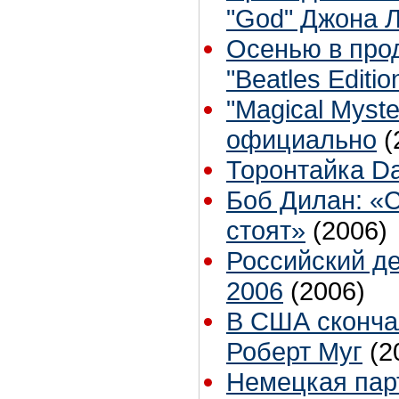
"God" Джона 
Осенью в прод
"Beatles Editio
"Magical Myste
официально
(
Торонтайка Dai
Боб Дилан: «
стоят»
(2006)
Российский де
2006
(2006)
В США сконча
Роберт Муг
(2
Немецкая парт