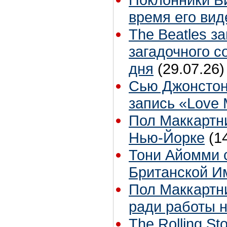
время его вид
The Beatles з
загадочного 
дня
(29.07.26)
Сью Джонстон
запись «Love
Пол Маккартни
Нью-Йорке
(1
Тони Айомми 
Британской И
Пол Маккартни
ради работы н
The Rolling S