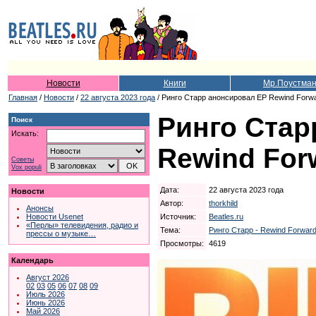
Новости
Книги
Мр.Поустма
Главная
/
Новости
/
22 августа 2023 года
/ Ринго Старр анонсировал ЕР Rewind Forw
Ринго Стар
Поиск
Искать:
Rewind For
Советы
Vox populi
Дата:
22 августа 2023 года
Новости
Автор:
thorkhild
Анонсы
Источник:
Beatles.ru
Новости Usenet
«Перлы» телевидения, радио и
Тема:
Ринго Старр - Rewind Forward
прессы о музыке…
Просмотры:
4619
Календарь
Август 2026
02
03
05
06
07
08
09
Июль 2026
Июнь 2026
Май 2026