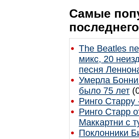
Самые поп
последнего
The Beatles п
микс, 20 неиз
песня Леннон
Умерла Бонни
было 75 лет
(
Ринго Старру -
Ринго Старр о
Маккартни с т
Поклонники Б