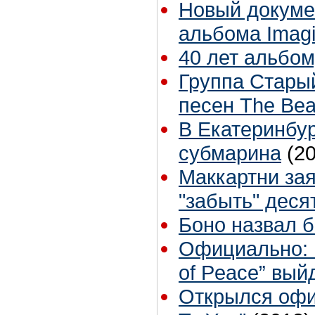
Новый докуме
альбома Imagi
40 лет альбом
Группа Стары
песен The Bea
В Екатеринбу
субмарина
(2
Маккартни зая
"забыть" деся
Боно назвал 
Официально: п
of Peace” вый
Открылся офи