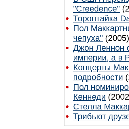
"Creedence"
(
Торонтайка Dai
Пол Маккартни
чепуха"
(2005
Джон Леннон 
империи, а в 
Концерты Макк
подробности
Пол номиниро
Кеннеди
(2002
Стелла Макка
Трибьют друз