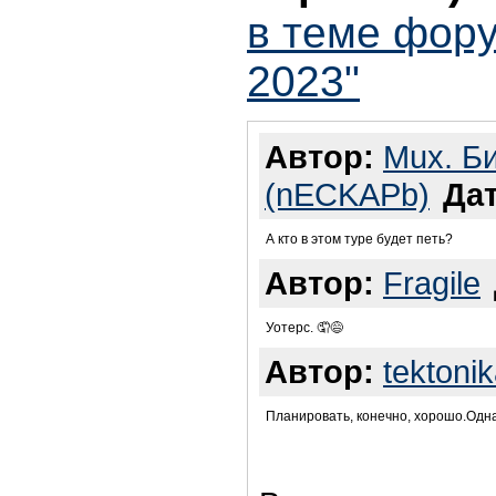
в теме фору
2023"
Автор:
Mux. Б
(nECKAPb)
Дат
А кто в этом туре будет петь?
Автор:
Fragile
Уотерс. 🤦😅
Автор:
tektoni
Планировать, конечно, хорошо.Однак