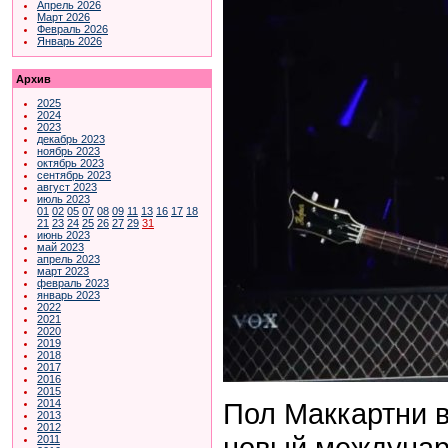
Апрель 2026
Март 2026
Февраль 2026
Январь 2026
Архив
2025
2024
2023
декабрь 2023
ноябрь 2023
октябрь 2023
сентябрь 2023
август 2023
июль 2023
01
02
05
07
08
09
11
13
16
17
18
21
23
24
25
26
27
29
31
июнь 2023
май 2023
апрель 2023
март 2023
февраль 2023
январь 2023
2022
2021
2020
2019
2018
2017
2016
2015
Пол Маккартни в
2014
2013
2012
новый междунаро
2011