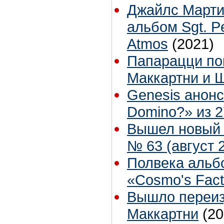
Джайлс Мартин
альбом Sgt. P
Atmos
(2021)
Папарацци по
Маккартни и 
Genesis анонс
Domino?» из 2
Вышел новый 
№ 63 (август 2
Полвека альбо
«Cosmo's Fac
Вышло переиз
Маккартни
(20