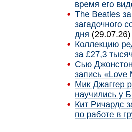
время его вид
The Beatles з
загадочного 
дня
(29.07.26)
Коллекцию ре
за £27,3 тыся
Сью Джонстон
запись «Love
Мик Джаггер р
научились у Б
Кит Ричардс з
по работе в г