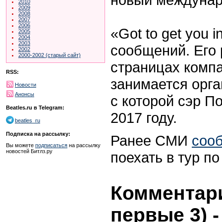
2010
2009
2008
2007
2006
«Got to get you i
2005
2004
2003
сообщений. Его 
2002
2000-2002 (старый сайт)
страницах компан
RSS:
занимается орга
Новости
Анонсы
с которой сэр П
Beatles.ru в Telegram:
2017 году.
beatles_ru
Подписка на рассылку:
Ранее СМИ
соо
Вы можете
подписаться
на рассылку
новостей Битлз.ру
поехать в тур по
Комментари
первые 3)