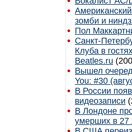
Вокалист AC/
Американский 
зомби и ниндз
Пол Маккартн
Санкт-Петербу
Клуба в гостя
Beatles.ru
(200
Вышел очеред
You: #30 (авгу
В России появ
видеозаписи
(
В Лондоне про
умерших в 27
В США переиз