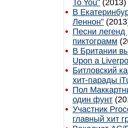
To You"
(2013)
В Екатеринбур
Леннон"
(2013
Песни легенд 
пиктограмм
(2
В Британии вы
Upon a Liverpo
Битловский ка
хит-парады iT
Пол Маккартн
один фунт
(20
Участник Proc
главный хит г