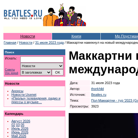
Новости
Книги
Мр.Поустма
Главная
/
Новости
/
31 июля 2023 года
/ Маккартни намекнул на новый международн
Маккартни 
Поиск
Искать:
междунаро
Советы
Vox populi
Дата:
31 июля 2023 года
Новости
Автор:
thorkhild
Анонсы
Источник:
Beatles.ru
Новости Usenet
«Перлы» телевидения, радио и
Тема:
Пол Маккартни - тур '2023 (G
прессы о музыке…
Просмотры:
3923
Календарь
Август 2026
02
03
05
Июль 2026
Июнь 2026
Май 2026