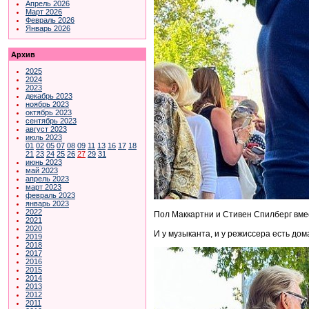
Апрель 2026
Март 2026
Февраль 2026
Январь 2026
Архив
2025
2024
2023
декабрь 2023
ноябрь 2023
октябрь 2023
сентябрь 2023
август 2023
июль 2023
01
02
05
07
08
09
11
13
16
17
18
21
23
24
25
26
27
29
31
июнь 2023
май 2023
апрель 2023
март 2023
февраль 2023
январь 2023
2022
Пол Маккартни и Стивен Спилберг вм
2021
2020
И у музыканта, и у режиссера есть дом
2019
2018
2017
2016
2015
2014
2013
2012
2011