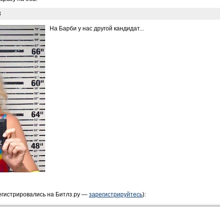
8
На Барби у нас другой кандидат...
егистрировались на Битлз.ру —
зарегистрируйтесь
):