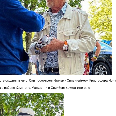
есте сходили в кино. Они посмотрели фильм «Оппенгеймер» Кристофера Нол
а в районе Хэмптонс. Маккартни и Спилберг дружат много лет.