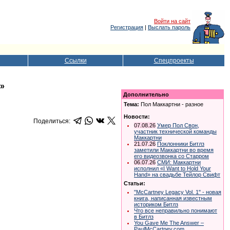
Войти на сайт
Регистрация
|
Выслать пароль
Ссылки
Спецпроекты
р»
Дополнительно
Тема:
Пол Маккартни - разное
Новости:
Поделиться:
07.08.26
Умер Пол Свон,
участник технической команды
Маккартни
21.07.26
Поклонники Битлз
заметили Маккартни во время
его видеозвонка со Старром
06.07.26
СМИ: Маккартни
исполнил «I Want to Hold Your
Hand» на свадьбе Тейлор Свифт
Статьи:
"McCartney Legacy Vol. 1" - новая
книга, написанная известным
историком Битлз
Что все неправильно понимают
в Битлз
You Gave Me The Answer –
PaulMcCartney.com