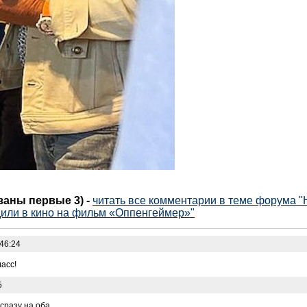
азаны первые 3)
-
читать все комментарии в теме форума "
дили в кино на фильм «Оппенгеймер»"
46:24
асс!
5
сразу на оба.