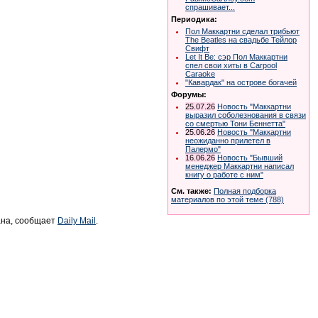
спрашивает...
Периодика:
Пол Маккартни сделал трибьют
The Beatles на свадьбе Тейлор
Свифт
Let It Be: сэр Пол Маккартни
спел свои хиты в Carpool
Caraoke
"Кавардак" на острове богачей
Форумы:
25.07.26
Новость "Маккартни
выразил соболезнования в связи
со смертью Тони Беннетта"
25.06.26
Новость "Маккартни
неожиданно прилетел в
Палермо"
16.06.26
Новость "Бывший
менеджер Маккартни написал
книгу о работе с ним"
См. также:
Полная подборка
материалов по этой теме (788)
ана, сообщает
Daily Mail
.