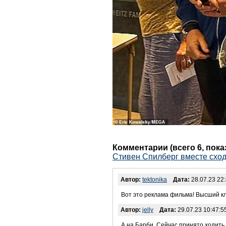
Комментарии (всего 6, пок
Стивен Спилберг вместе схо
Автор:
tektonika
Дата:
28.07.23 22:
Вот это реклама фильма! Высший кл
Автор:
jelly
Дата:
29.07.23 10:47:5
А на Барби. Сейчас принято ходить 