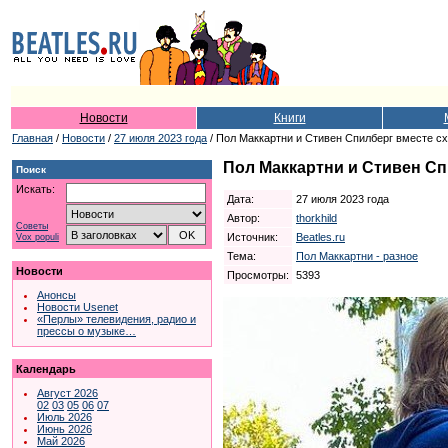
Новости
Книги
Главная
/
Новости
/
27 июля 2023 года
/ Пол Маккартни и Стивен Спилберг вместе с
Пол Маккартни и Стивен Сп
Поиск
Искать:
Дата:
27 июля 2023 года
Автор:
thorkhild
Советы
Источник:
Beatles.ru
Vox populi
Тема:
Пол Маккартни - разное
Новости
Просмотры:
5393
Анонсы
Новости Usenet
«Перлы» телевидения, радио и
прессы о музыке…
Календарь
Август 2026
02
03
05
06
07
Июль 2026
Июнь 2026
Май 2026