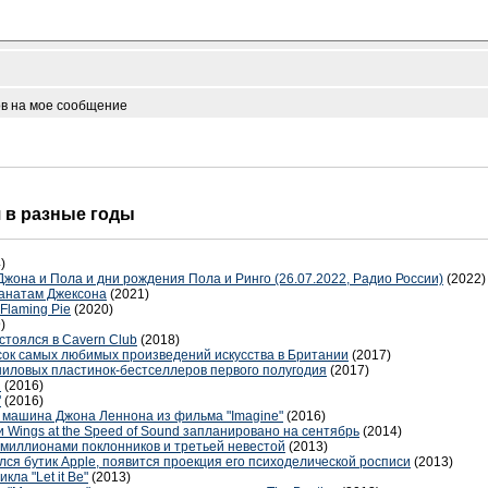
ов на мое сообщение
я в разные годы
)
 Джона и Пола и дни рождения Пола и Ринго (26.07.2022, Радио России)
(2022)
анатам Джексона
(2021)
Flaming Pie
(2020)
)
стоялся в Cavern Club
(2018)
исок самых любимых произведений искусства в Британии
(2017)
виниловых пластинок-бестселлеров первого полугодия
(2017)
а
(2016)
"
(2016)
а машина Джона Леннона из фильма "Imagine"
(2016)
 Wings at the Speed of Sound запланировано на сентябрь
(2014)
 миллионами поклонников и третьей невестой
(2013)
ался бутик Apple, появится проекция его психоделической росписи
(2013)
ла "Let it Be"
(2013)