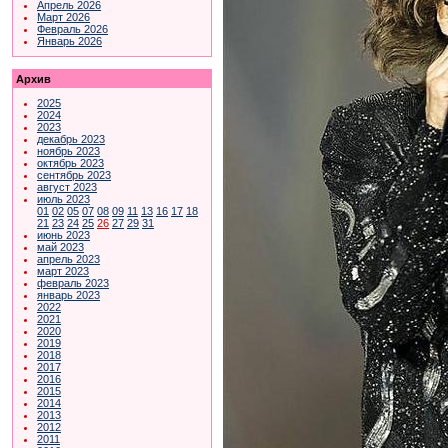
Апрель 2026
Март 2026
Февраль 2026
Январь 2026
Архив
2025
2024
2023
декабрь 2023
ноябрь 2023
октябрь 2023
сентябрь 2023
август 2023
июль 2023
01
02
05
07
08
09
11
13
16
17
18
21
23
24
25
26
27
29
31
июнь 2023
май 2023
апрель 2023
март 2023
февраль 2023
январь 2023
2022
2021
2020
2019
2018
2017
2016
2015
2014
2013
2012
2011