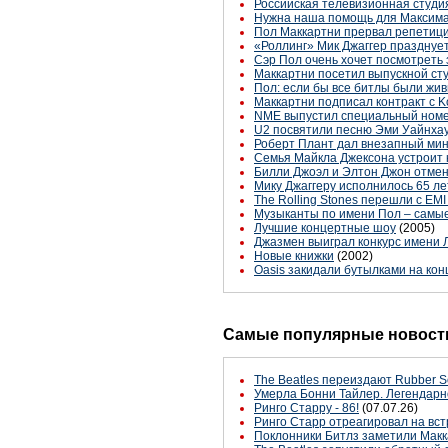
Российская телевизионная студия
Нужна наша помощь для Максима
Пол Маккартни прервал репетици
«Роллинг» Мик Джаггер празднует
Сэр Пол очень хочет посмотреть 
Маккартни посетил выпускной ст
Пол: если бы все битлы были жив
Маккартни подписал контракт с Ko
NME выпустил специальный номе
U2 посвятили песню Эми Уайнха
Роберт Плант дал внезапный мин
Семья Майкла Джексона устроит 
Билли Джоэл и Элтон Джон отмен
Мику Джаггеру исполнилось 65 ле
The Rolling Stones перешли с EMI 
Музыканты по имени Пол – самы
Лучшие концертные шоу
(2005)
Джазмен выиграл конкурс имени 
Новые книжки
(2002)
Oasis закидали бутылками на кон
Самые популярные новости
The Beatles переиздают Rubber S
Умерла Бонни Тайлер. Легендарн
Ринго Старру - 86!
(07.07.26)
Ринго Старр отреагировал на вст
Поклонники Битлз заметили Макк