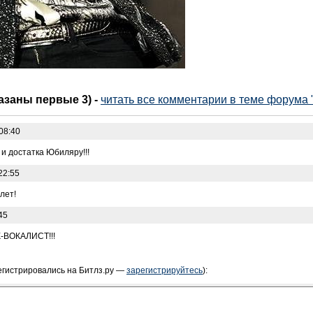
казаны первые 3)
-
читать все комментарии в теме форума "
08:40
 и достатка Юбиляру!!!
22:55
лет!
45
ВОКАЛИСТ!!!
егистрировались на Битлз.ру —
зарегистрируйтесь
):