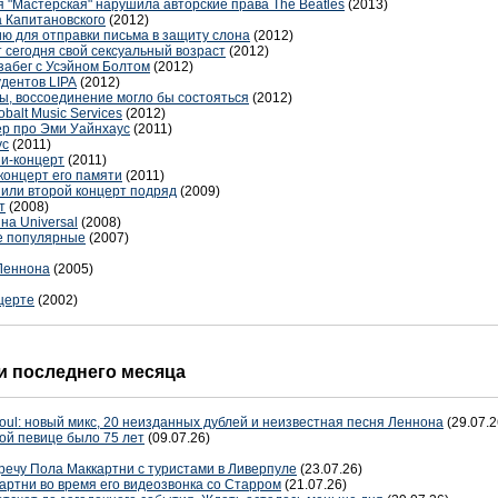
 "Мастерская" нарушила авторские права The Beatles
(2013)
 Капитановского
(2012)
ю для отправки письма в защиту слона
(2012)
 сегодня свой сексуальный возраст
(2012)
забег с Усэйном Болтом
(2012)
удентов LIPA
(2012)
ы, воссоединение могло бы состояться
(2012)
balt Music Services
(2012)
р про Эми Уайнхаус
(2011)
ус
(2011)
и-концерт
(2011)
концерт его памяти
(2011)
или второй концерт подряд
(2009)
т
(2008)
на Universal
(2008)
е популярные
(2007)
Леннона
(2005)
церте
(2002)
 последнего месяца
oul: новый микс, 20 неизданных дублей и неизвестная песня Леннона
(29.07.2
ой певице было 75 лет
(09.07.26)
речу Пола Маккартни с туристами в Ливерпуле
(23.07.26)
артни во время его видеозвонка со Старром
(21.07.26)