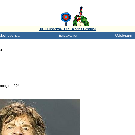
10.10. Москва. The Beatles Festival
Мр.Поустман
Барахолка
Оффлайн
!
сегодня 80!