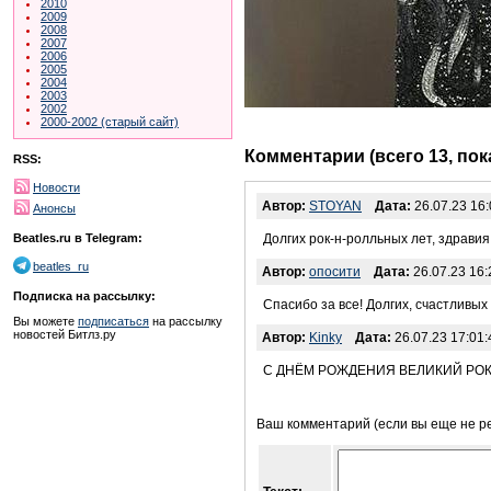
2010
2009
2008
2007
2006
2005
2004
2003
2002
2000-2002 (старый сайт)
Комментарии (всего 13, по
RSS:
Новости
Автор:
STOYAN
Дата:
26.07.23 16:
Анонсы
Beatles.ru в Telegram:
Долгих рок-н-ролльных лет, здравия
beatles_ru
Автор:
опосити
Дата:
26.07.23 16:
Подписка на рассылку:
Спасибо за все! Долгих, счастливых 
Вы можете
подписаться
на рассылку
новостей Битлз.ру
Автор:
Kinky
Дата:
26.07.23 17:01:
С ДНЁМ РОЖДЕНИЯ ВЕЛИКИЙ РОК-
Ваш комментарий (если вы еще не р