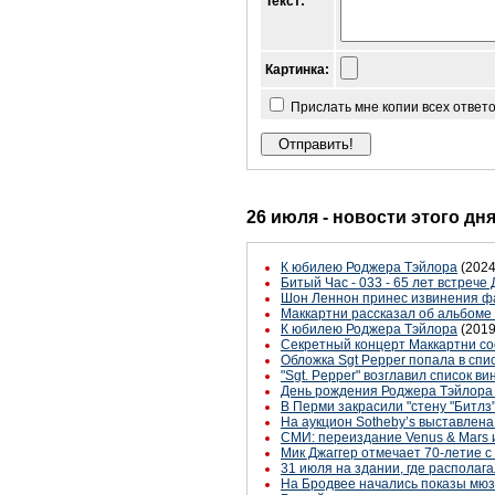
Текст:
Картинка:
Прислать мне копии всех ответ
26 июля - новости этого дн
К юбилею Роджера Тэйлора
(2024
Битый Час - 033 - 65 лет встрече
Шон Леннон принес извинения ф
Маккартни рассказал об альбоме 
К юбилею Роджера Тэйлора
(2019
Секретный концерт Маккартни со
Обложка Sgt Pepper попала в сп
"Sgt. Pepper" возглавил список 
День рождения Роджера Тэйлор
В Перми закрасили "стену "Битлз
На аукцион Sotheby’s выставлен
СМИ: переиздание Venus & Mars и
Мик Джаггер отмечает 70-летие с
31 июля на здании, где располаг
На Бродвее начались показы мюзик