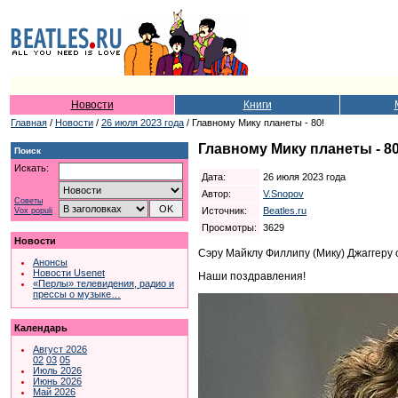
Новости
Книги
Главная
/
Новости
/
26 июля 2023 года
/ Главному Мику планеты - 80!
Главному Мику планеты - 80
Поиск
Искать:
Дата:
26 июля 2023 года
Автор:
V.Snopov
Советы
Источник:
Beatles.ru
Vox populi
Просмотры:
3629
Новости
Сэру Майклу Филлипу (Мику) Джаггеру 
Анонсы
Новости Usenet
Наши поздравления!
«Перлы» телевидения, радио и
прессы о музыке…
Календарь
Август 2026
02
03
05
Июль 2026
Июнь 2026
Май 2026