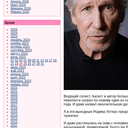
Апрель 2026
Март 2026
Февраль 2026
Январь 2026
Архив
2025
2024
2023
декабрь 2023
ноябрь 2023
октябрь 2023
сентябрь 2023
август 2023
июль 2023
01
02
05
07
08
09
11
13
16
17
18
21
23
24
25
26
27
29
31
июнь 2023
май 2023
апрель 2023
март 2023
февраль 2023
январь 2023
2022
2021
2020
Ведущий солист, басист и автор больш
2019
перепел и сыграл по-новому один из са
2018
года. И даже назвал окончательную дат
2017
2016
А в эти выходные Роджер Уотерс предс
2015
2014
трагично.
2013
2012
И даже растянулась на семь с половин
2011
насыщенной, драматичной. Будто бы Р