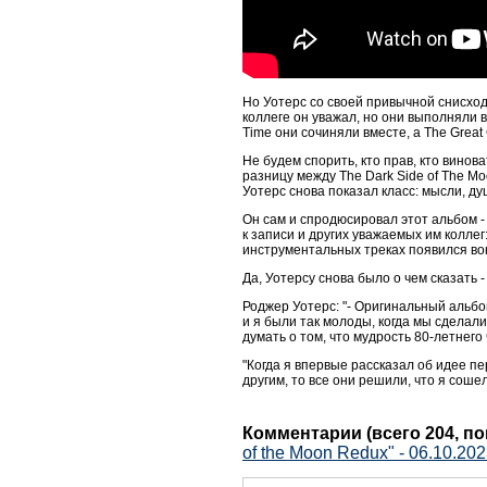
Но Уотерс со своей привычной снисход
коллеге он уважал, но они выполняли в
Time они сочиняли вместе, а The Great
Не будем спорить, кто прав, кто вино
разницу между The Dark Side of The M
Уотерс снова показал класс: мысли, д
Он сам и спродюсировал этот альбом 
к записи и других уважаемых им колле
инструментальных треках появился во
Да, Уотерсу снова было о чем сказать - 
Роджер Уотерс: "- Оригинальный альбом
и я были так молоды, когда мы сделали
думать о том, что мудрость 80-летнего
"Когда я впервые рассказал об идее пе
другим, то все они решили, что я соше
Комментарии (всего 204, п
of the Moon Redux" - 06.10.202