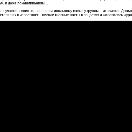
хам, и даже покашливаниям…
з участия своих коллег по оригинальному составу группы - гитаристов Дэви
поставил их в известность, писали гневные посты в соцсетях и жаловались жур