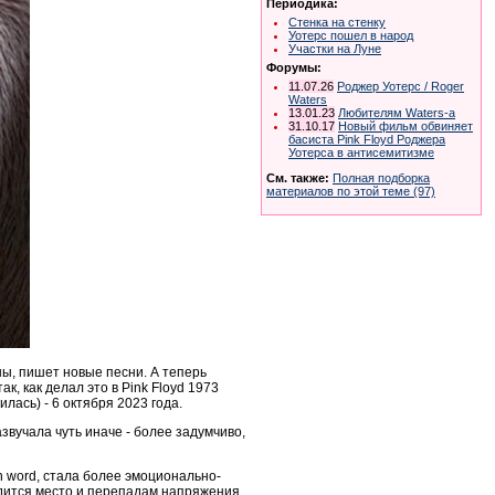
Периодика:
Стенка на стенку
Уотерс пошел в народ
Участки на Луне
Форумы:
11.07.26
Роджер Уотерс / Roger
Waters
13.01.23
Любителям Waters-a
31.10.17
Новый фильм обвиняет
басиста Pink Floyd Роджера
Уотерса в антисемитизме
См. также:
Полная подборка
материалов по этой теме (97)
ны, пишет новые песни. А теперь
к, как делал это в Pink Floyd 1973
лась) - 6 октября 2023 года.
звучала чуть иначе - более задумчиво,
n word, стала более эмоционально-
дится место и перепадам напряжения,