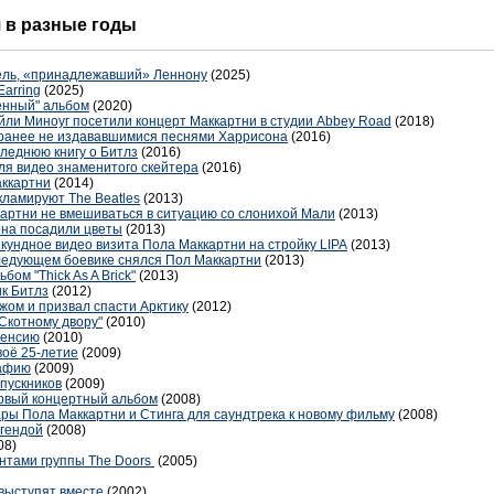
я в разные годы
тель, «принадлежавший» Леннону
(2025)
arring
(2025)
енный" альбом
(2020)
йли Миноуг посетили концерт Маккартни в студии Abbey Road
(2018)
 ранее не издававшимися песнями Харрисона
(2016)
леднюю книгу о Битлз
(2016)
ля видео знаменитого скейтера
(2016)
аккартни
(2014)
ламируют The Beatles
(2013)
артни не вмешиваться в ситуацию со слонихой Мали
(2013)
она посадили цветы
(2013)
кундное видео визита Пола Маккартни на стройку LIPA
(2013)
следующем боевике снялся Пол Маккартни
(2013)
ом "Thick As A Brick"
(2013)
ик Битлз
(2012)
жом и призвал спасти Арктику
(2012)
Скотному двору"
(2010)
пенсию
(2010)
воё 25-летие
(2009)
рафию
(2009)
пускников
(2009)
ервый концертный альбом
(2008)
ары Пола Маккартни и Стинга для саундтрека к новому фильму
(2008)
егендой
(2008)
08)
антами группы The Doors
(2005)
выступят вместе
(2002)