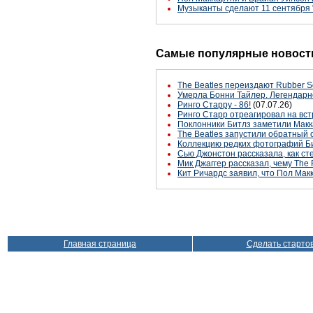
Музыканты сделают 11 cентября
Самые популярные новости
The Beatles переиздают Rubber S
Умерла Бонни Тайлер. Легендарн
Ринго Старру - 86!
(07.07.26)
Ринго Старр отреагировал на вст
Поклонники Битлз заметили Макк
The Beatles запустили обратный 
Коллекцию редких фотографий Би
Сью Джонстон рассказала, как с
Мик Джаггер рассказал, чему The 
Кит Ричардс заявил, что Пол Макк
Главная страница
Сделать старто