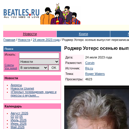
Новости
Книги
Главная
/
Новости
/
24 июля 2023 года
/ Роджер Уотерс осенью выпустит перезаписан
Роджер Уотерс осенью выпу
Поиск
Искать:
Дата:
24 июля 2023 года
Разместил:
Corvin
Советы
Источник:
Rg.ru
Vox populi
Тема:
Roger Waters
Новости
Просмотры:
4623
Анонсы
Новости Usenet
«Перлы» телевидения, радио и
прессы о музыке…
Календарь
Август 2026
02
03
05
Июль 2026
Июнь 2026
Май 2026