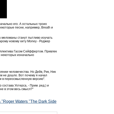
начально его. А остальных троих
некоторые песни, например, Breath и
 А меломаны станут пытливо изучать
тарому новому хиту Money - Роджер
коллектива Гасом Сейффертом. Привлек
в некоторых изначально
оянии человечества. Но Дейв, Рик, Ник
ям не дошло. Вот почему я начал
сти в переосмысленную версию".
состава Уотерса, - Прим. ред.) и
не в этом весь смысл?"
"Roger Waters "The Dark Side