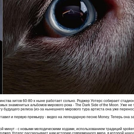
инства хитов 60-80-х ныне работает сольно. Роджер Уотерс собирает стадио
мых знаменитых альбомов мирового рока - The Dark Side of the Moon. Уже не та
у будущего релиза (из-за нынешнего мирового тура артиста она уже переноси
тавил и первую премьеру - видео на легендарную песню Money. Теперь она за
ой минут - с новыми мелодическими ходами, использованием традиций spoke
оджер Уотерс рассказывает нам историю современного мира, в которой нахо