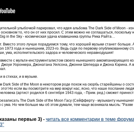
ительной улыбочкой парировал, что идея альбома The Dark Side of Moon - из
 основном то, что он от них просил. С этим можно не соглашаться, поскольку 
 Gig in the Sky - космическая удача клавишника группы Рика Райта…
ват. Вместо этого лучше порадуемся тому, что хорошей музыки станет больше.
oon 1973 года и нынешним, 2023-го. Ведь судя по первому опубликованному с
уши, ума, исполнительского задора и человеческого неравнодушия!
- вместе с мульти-инструменталистом своего нынешнего аккомпанирующего 
г: Джоуи Уоронкера, Джонатана Уилсона, Джонни Шеперда и Джона Кэрина. А 
кал.
и в стихах, и в музыке.
 Dark Side of the Moon в некотором роде похож на скорбь старейшины о сост
 это! Но если вы посмотрите на мир вокруг нас, ясно, что наше послание люд
 человека (артист родился 6 сентября 1943 года, - Прим. ред.) сможет прине
резаписать The Dark Side of the Moon Гасу (Сейфферту - музыканту нынешнего 
л с ума. Но чем больше мы об этом думали, тем чаще возникала мысль: "Разве 
оказаны первые 3)
-
читать все комментарии в теме форума 
3"