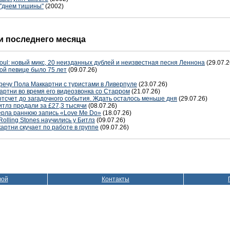
 "днем тишины"
(2002)
 последнего месяца
oul: новый микс, 20 неизданных дублей и неизвестная песня Леннона
(29.07.2
ой певице было 75 лет
(09.07.26)
речу Пола Маккартни с туристами в Ливерпуле
(23.07.26)
артни во время его видеозвонка со Старром
(21.07.26)
отсчет до загадочного события. Ждать осталось меньше дня
(29.07.26)
тлз продали за £27,3 тысячи
(08.07.26)
терла раннюю запись «Love Me Do»
(18.07.26)
Rolling Stones научились у Битлз
(09.07.26)
артни скучает по работе в группе
(09.07.26)
вой
Контакты