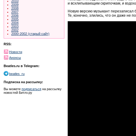
2010
и всхлипывающим скрипочкам, и вздо
2009
2008
Новую версию музыкант перезаписал бе
2007
Те, конечно, злились, что он даже не 
2006
2005
2004
2003
2002
2000-2002 (старый сайт)
RSS:
Новости
Анонсы
Beatles.ru в Telegram:
beatles_ru
Подписка на рассылку:
Вы можете
подписаться
на рассылку
новостей Битлз.ру