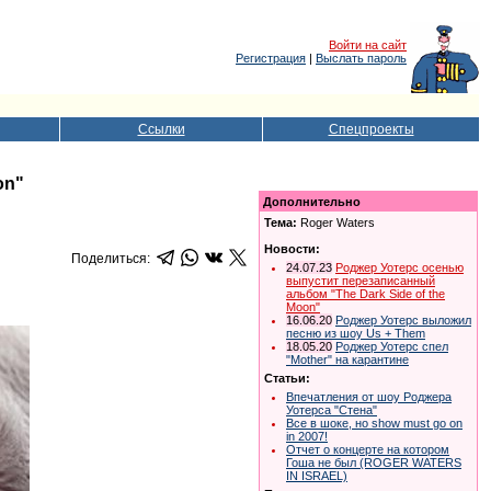
Войти на сайт
Регистрация
|
Выслать пароль
Ссылки
Спецпроекты
on"
Дополнительно
Тема:
Roger Waters
Новости:
Поделиться:
24.07.23
Роджер Уотерс осенью
выпустит перезаписанный
альбом "The Dark Side of the
Moon"
16.06.20
Роджер Уотерс выложил
песню из шоу Us + Them
18.05.20
Роджер Уотерс спел
"Mother" на карантине
Статьи:
Впечатления от шоу Роджера
Уотерса "Стена"
Все в шоке, но show must go on
in 2007!
Отчет о концерте на котором
Гоша не был (ROGER WATERS
IN ISRAEL)