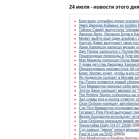
24 июля - новости этого дн
Британец случайно купил усили
Умер Джордж Койманс из Golden E
Тэйлор Свифт выпустила "обнаж
Джонни Депп, Орландо Блум и Ка
Может выйти еще один альбом с
Хантер Дэвис выпускает свою пос
Дани Харрисон написал музыку д
Джо Перри записался с Полом М
Пешеходные переходы в Туле рек
Мэр Манилы попросил Пола Макк
У дома детства Джорджа Харрис
Обнародовано неизвестное 48-се
Брюс Уиллис хочет, чтобы в его 
Ян Андерсон сыграет в Москве альб
На iTunes появился новый сборн
Пол Маккартни признал себя мор
Элтон Джон напишет мюзикл по "
The Rolling Stones собрались на 
Зал славы рок-н-ролла отметит с
Оззи Осборн напишет автобиог
Сэр Пол Маккартни поздравил вы
Гитарист Pink Floyd выпускает п
Федор Бондарчук использует гит
Оззи Осборна признали живой л
Торонтайка Daily (24.07.2008)
(20
Суд закрыл "двери" перед музык
Paul Is Live на DVD
(2003)
Пол МакКартни и Брайан Уилсон 