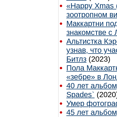
«Happy Xmas (
зоотропном в
Маккартни по
знакомстве с
Альтистка Кэр
узнав, что уч
Битлз
(2023)
Пола Маккарт
«зебре» в Ло
40 лет альбом
Spades`
(2020
Умер фотогра
45 лет альбом