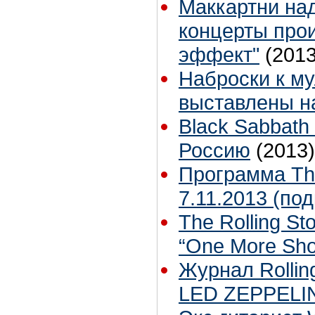
Маккартни над
концерты про
эффект"
(2013
Наброски к му
выставлены н
Black Sabbath
Россию
(2013)
Программа The
7.11.2013 (под
The Rolling S
“One More Sh
Журнал Rolli
LED ZEPPELI