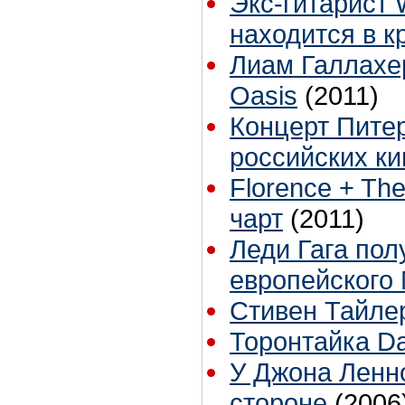
Экс-гитарист
находится в к
Лиам Галлахе
Oasis
(2011)
Концерт Питер
российских ки
Florence + Th
чарт
(2011)
Леди Гага пол
европейского
Стивен Тайлер
Торонтайка Dai
У Джона Ленно
стороне
(2006