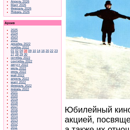
Апрель 2026
Март 2026
Февраль 2026
Январь 2026
Архив
2025
2024
2023
2022
декабрь 2022
ноябрь 2022
01
02
04
08
09
10
14
16
20
22
23
27
28
29
30
октябрь 2022
сентябрь 2022
август 2022
июль 2022
июнь 2022
май 2022
апрель 2022
март 2022
февраль 2022
январь 2022
2021
2020
2019
2018
Юбилейный кино
2017
2016
2015
акцией, посвящен
2014
2013
2012
а также их отно
2011