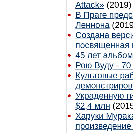
Attack»
(2019)
В Праге пред
Леннона
(2019
Создана верси
посвященная 
45 лет альбом
Рою Вуду - 70 
Культовые ра
демонстриров
Украденную г
$2,4 млн
(201
Харуки Мурак
произведение 