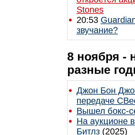
Stones
20:53
Guardia
звучание?
8 ноября - 
разные го
Джон Бон Джов
передаче CBee
Вышел бокс-с
На аукционе 
Битлз
(2025)