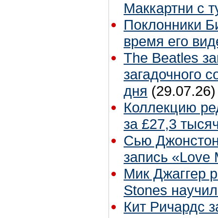
Маккартни с т
Поклонники Б
время его вид
The Beatles з
загадочного 
дня
(29.07.26)
Коллекцию ре
за £27,3 тыся
Сью Джонстон
запись «Love
Мик Джаггер р
Stones научил
Кит Ричардс з