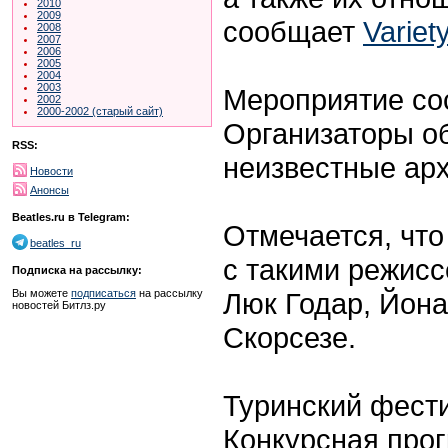
2010
2009
сообщает
Variet
2008
2007
2006
2005
2004
2003
Мероприятие сос
2002
2000-2002 (старый сайт)
Организаторы о
RSS:
неизвестные ар
Новости
Анонсы
Beatles.ru в Telegram:
Отмечается, что
beatles_ru
с такими режисс
Подписка на рассылку:
Люк Годар, Йона
Вы можете
подписаться
на рассылку
новостей Битлз.ру
Скорсезе.
Туринский фести
Конкурсная прог