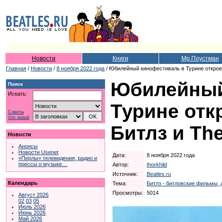
Новости
Книги
Мр.Поустман
Главная
/
Новости
/
8 ноября 2022 года
/ Юбилейный кинофестиваль в Турине откроетс
Юбилейный
Поиск
Искать:
Турине отк
Советы
Vox populi
Битлз и The
Новости
Анонсы
Новости Usenet
Дата:
8 ноября 2022 года
«Перлы» телевидения, радио и
прессы о музыке…
Автор:
thorkhild
Источник:
Beatles.ru
Календарь
Тема:
Битлз - битловские фильмы, 
Просмотры:
5014
Август 2026
02
03
05
Июль 2026
Июнь 2026
Май 2026