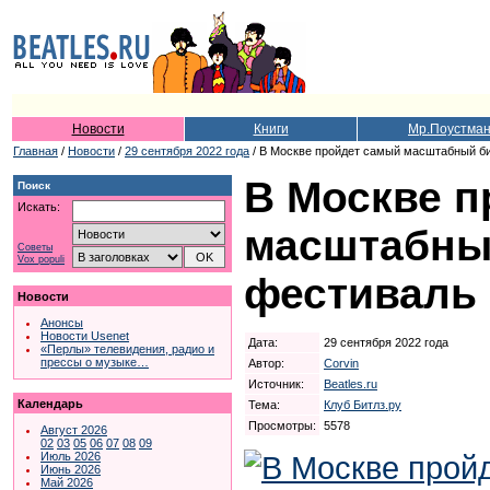
Новости
Книги
Мр.Поустма
Главная
/
Новости
/
29 сентября 2022 года
/ В Москве пройдет самый масштабный б
В Москве п
Поиск
Искать:
масштабны
Советы
Vox populi
фестиваль 
Новости
Анонсы
Новости Usenet
Дата:
29 сентября 2022 года
«Перлы» телевидения, радио и
прессы о музыке…
Автор:
Corvin
Источник:
Beatles.ru
Календарь
Тема:
Клуб Битлз.ру
Просмотры:
5578
Август 2026
02
03
05
06
07
08
09
Июль 2026
Июнь 2026
Май 2026