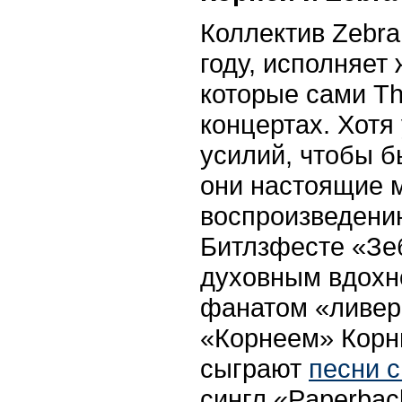
Коллектив Zebra
году, исполняет
которые сами Th
концертах. Хотя
усилий, чтобы б
они настоящие 
воспроизведению
Битлзфесте «Зе
духовным вдохн
фанатом «ливер
«Корнеем» Корн
сыграют
песни с
сингл «Paperback