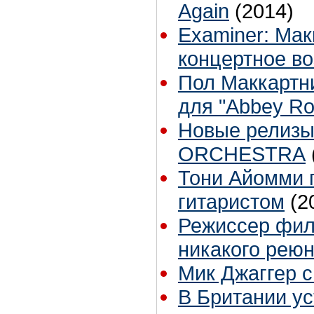
Again
(2014)
Examiner: Ма
концертное в
Пол Маккартн
для "Abbey Ro
Новые релиз
ORCHESTRA
Тони Айомми 
гитаристом
(2
Режиссер фил
никакого реюн
Мик Джаггер 
В Британии у