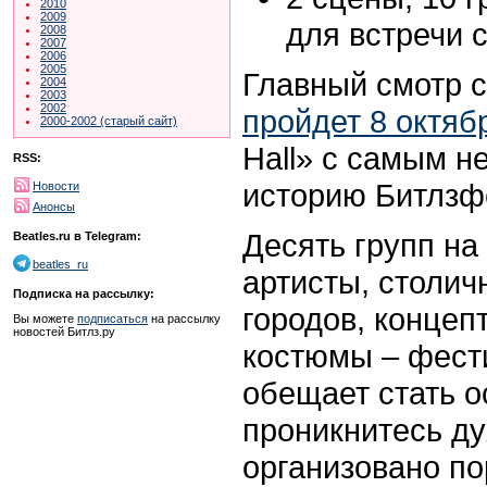
2010
2009
для встречи 
2008
2007
2006
2005
Главный смотр 
2004
2003
2002
пройдет 8 октяб
2000-2002 (старый сайт)
Hall» с самым 
RSS:
историю Битлзф
Новости
Анонсы
Десять групп на
Beatles.ru в Telegram:
beatles_ru
артисты, столич
Подписка на рассылку:
городов, концеп
Вы можете
подписаться
на рассылку
новостей Битлз.ру
костюмы – фестив
обещает стать 
проникнитесь д
организовано по