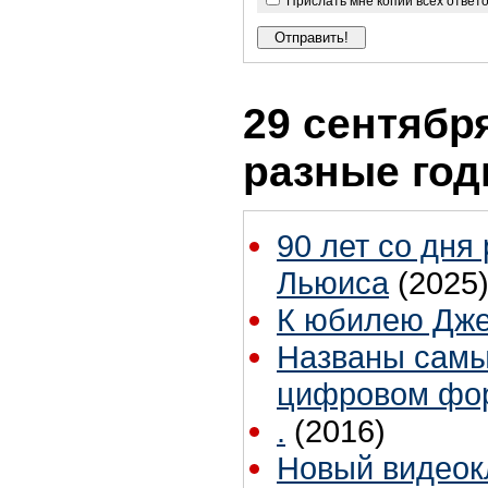
Прислать мне копии всех ответ
29 сентября
разные го
90 лет со дня
Льюиса
(2025
К юбилею Дж
Названы самы
цифровом фо
.
(2016)
Новый видеокл