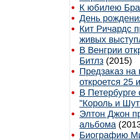
К юбилею Бр
День рождени
Кит Ричардс 
живых выступл
В Венгрии отк
Битлз
(2015)
Предзаказ на 
откроется 25 
В Петербурге 
"Король и Шу
Элтон Джон пр
альбома
(201
Биографию Ми