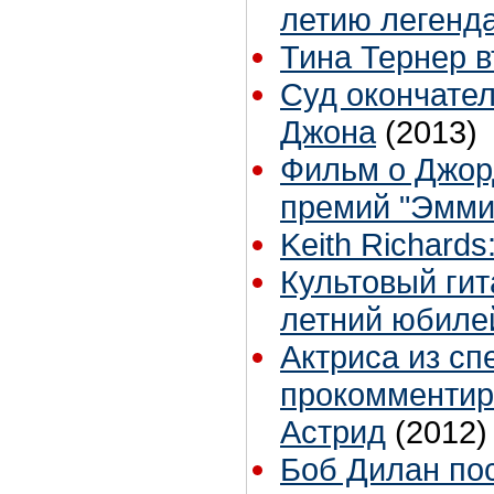
летию легенд
Тина Тернер 
Суд окончате
Джона
(2013)
Фильм о Джор
премий "Эмми
Keith Richard
Культовый гит
летний юбиле
Актриса из сп
прокомментир
Астрид
(2012)
Боб Дилан по