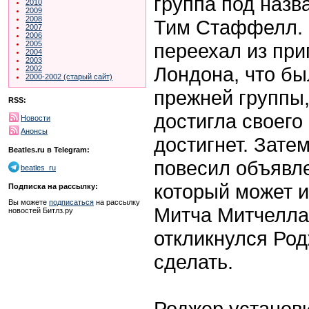
группа под назв
2010
2009
2008
Тим Стаффелл. К
2007
2006
переехал из при
2005
2004
2003
Лондона, что б
2002
2000-2002 (старый сайт)
прежней группы, 
RSS:
достигла своего
Новости
Анонсы
достигнет. Затем
Beatles.ru в Telegram:
повесил объявле
beatles_ru
который может и
Подписка на рассылку:
Вы можете
подписаться
на рассылку
Митча Митчелла
новостей Битлз.ру
откликнулся Род
сделать.
Роджер установ