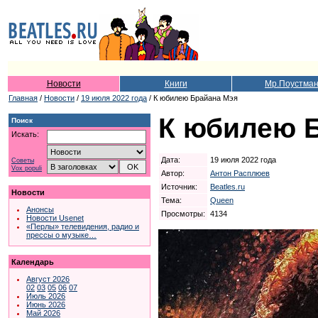
Новости
Книги
Мр.Поустма
Главная
/
Новости
/
19 июля 2022 года
/ К юбилею Брайана Мэя
К юбилею 
Поиск
Искать:
Дата:
19 июля 2022 года
Советы
Vox populi
Автор:
Антон Расплюев
Источник:
Beatles.ru
Новости
Тема:
Queen
Анонсы
Просмотры:
4134
Новости Usenet
«Перлы» телевидения, радио и
прессы о музыке…
Календарь
Август 2026
02
03
05
06
07
Июль 2026
Июнь 2026
Май 2026