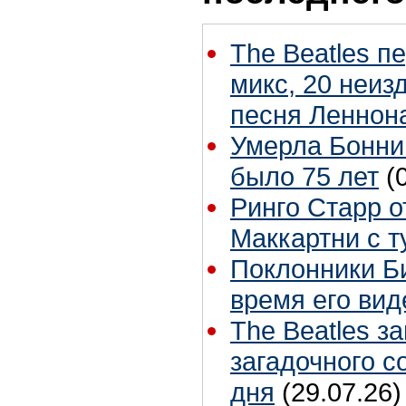
The Beatles п
микс, 20 неиз
песня Леннон
Умерла Бонни
было 75 лет
(
Ринго Старр о
Маккартни с т
Поклонники Б
время его вид
The Beatles з
загадочного 
дня
(29.07.26)