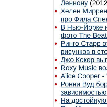
Леннону
(2012
Хелен Миррен
про Фила Спе
В Нью-Йорке 
фото The Beat
Ринго Старр 
рисунков в ст
Джо Кокер вы
Roxy Music в
Alice Cooper 
Ронни Вуд бор
зависимостью
На достойную