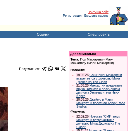
Войти на сайт
Регистрация
|
Выслать пароль
Ссылки
Спецпроекты
Дополнительно
Тема:
Пол Маккартни - Mary
McCartney (Мэри Маккартни)
Поделиться:
Новости:
19.02.26
СМИ: внук Маккартни
встречается с дочерью Мика
Джонса из The Clash
21.05.25
Маккартни поздравил
внука Эллиота с получением
диплома Университета Нью-
Йорка
20.03.25
Джеймс и Мэри
Маккартни посетили Abbey Road
Studios
Форумы:
22.02.26
Новость "СМИ: внук
Маккартни встречается с
дочерью Мика Джонса из The
Clash"
15.11.23
Новость "В книгу