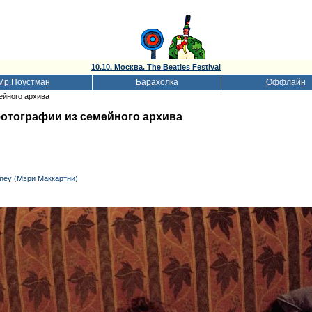
10.10. Москва. The Beatles Festival
Мр.Поустман
Барахолка
Оффлайн
ейного архива
фотографии из семейного архива
ney (Мэри Маккартни)