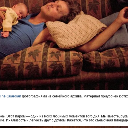
The Guardian
фотографиями из семейного архива. Материал приурочен к откры
день. Этот паром — один из моих любимых моментов того дня. Мы вместе, рука
е. Их близость и легкость друг с другом. Кажется, что это съемочная площадк