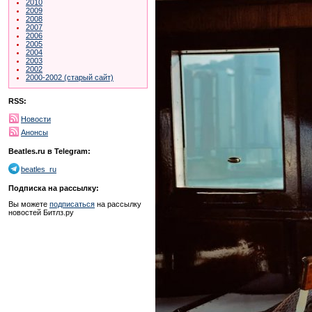
2010
2009
2008
2007
2006
2005
2004
2003
2002
2000-2002 (старый сайт)
RSS:
Новости
Анонсы
Beatles.ru в Telegram:
beatles_ru
Подписка на рассылку:
Вы можете
подписаться
на рассылку
новостей Битлз.ру