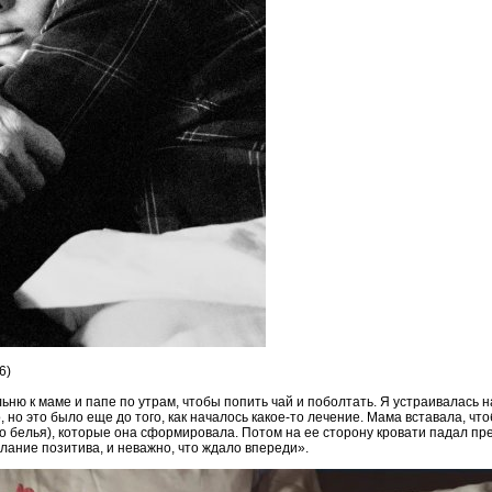
6)
ьню к маме и папе по утрам, чтобы попить чай и поболтать. Я устраивалась н
 но это было еще до того, как началось какое-то лечение. Мама вставала, что
о белья), которые она сформировала. Потом на ее сторону кровати падал пр
ослание позитива, и неважно, что ждало впереди».