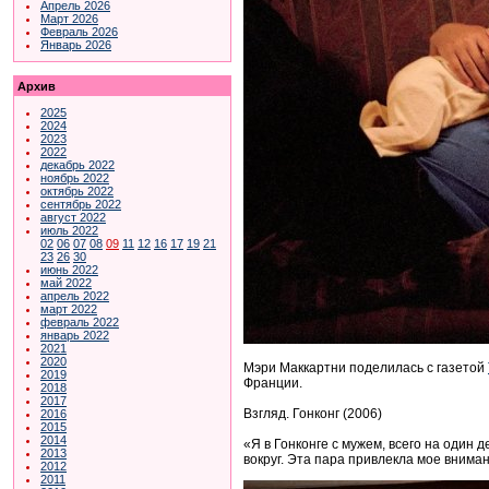
Апрель 2026
Март 2026
Февраль 2026
Январь 2026
Архив
2025
2024
2023
2022
декабрь 2022
ноябрь 2022
октябрь 2022
сентябрь 2022
август 2022
июль 2022
02
06
07
08
09
11
12
16
17
19
21
23
26
30
июнь 2022
май 2022
апрель 2022
март 2022
февраль 2022
январь 2022
2021
2020
Мэри Маккартни поделилась с газетой
2019
Франции.
2018
2017
Взгляд. Гонконг (2006)
2016
2015
2014
«Я в Гонконге с мужем, всего на один 
2013
вокруг. Эта пара привлекла мое внимани
2012
2011