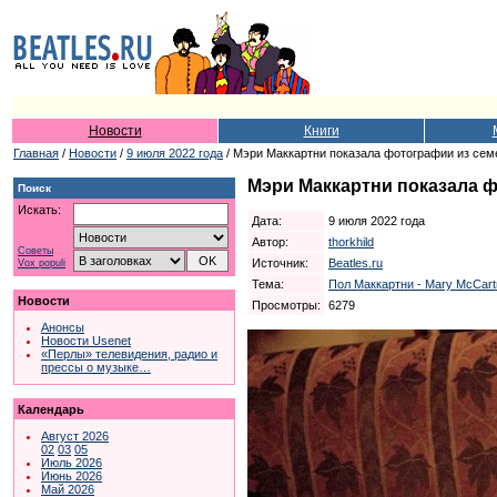
Новости
Книги
Главная
/
Новости
/
9 июля 2022 года
/ Мэри Маккартни показала фотографии из сем
Мэри Маккартни показала 
Поиск
Искать:
Дата:
9 июля 2022 года
Автор:
thorkhild
Советы
Источник:
Beatles.ru
Vox populi
Тема:
Пол Маккартни - Mary McCart
Новости
Просмотры:
6279
Анонсы
Новости Usenet
«Перлы» телевидения, радио и
прессы о музыке…
Календарь
Август 2026
02
03
05
Июль 2026
Июнь 2026
Май 2026