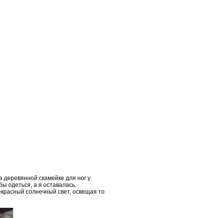
а деревянной скамейке для ног у
бы одеться, а я оставалась,
екрасный солнечный свет, освещая то