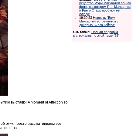
рецептов Мэри Маккартни вошло
фото, на котором Пол Маккартни
и Ринго Старр пробуют ее
блюдо"
19.10.23
Новость "Внук
Маккартни встречается с
дочерью Билла Гейтса"
См. также:
Полная подборка
материалов по этой теме (63)
тию выставки A Moment of Affection во
 об руку, просто рассматриваем все
а, но нет».