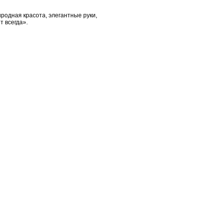
иродная красота, элегантные руки,
т всегда».