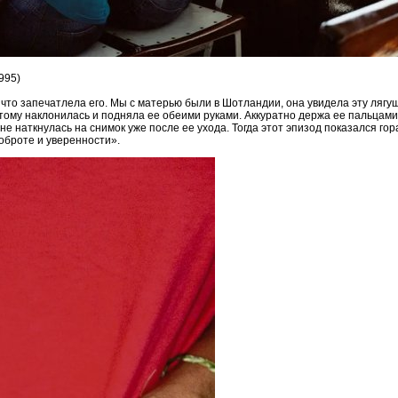
995)
 что запечатлела его. Мы с матерью были в Шотландии, она увидела эту лягу
этому наклонилась и подняла ее обеими руками. Аккуратно держа ее пальцами
 не наткнулась на снимок уже после ее ухода. Тогда этот эпизод показался г
доброте и уверенности».