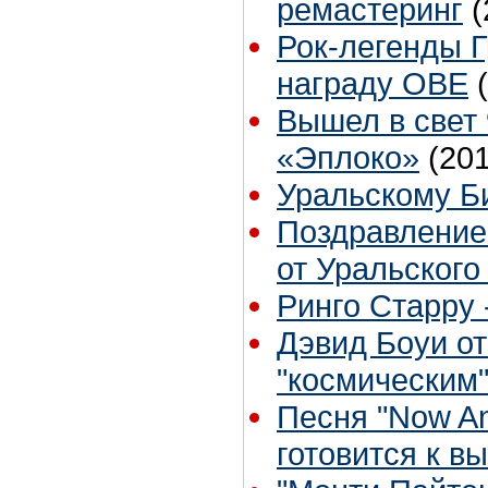
ремастеринг
(
Рок-легенды 
награду OBE
Вышел в свет
«Эплоко»
(20
Уральскому Би
Поздравление
от Уральского
Ринго Старру -
Дэвид Боуи о
"космическим"
Песня "Now An
готовится к в