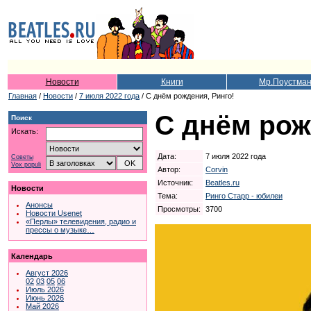
Новости
Книги
Мр.Поустма
Главная
/
Новости
/
7 июля 2022 года
/ С днём рождения, Ринго!
С днём рож
Поиск
Искать:
Дата:
7 июля 2022 года
Советы
Vox populi
Автор:
Corvin
Источник:
Beatles.ru
Новости
Тема:
Ринго Старр - юбилеи
Анонсы
Просмотры:
3700
Новости Usenet
«Перлы» телевидения, радио и
прессы о музыке…
Календарь
Август 2026
02
03
05
06
Июль 2026
Июнь 2026
Май 2026