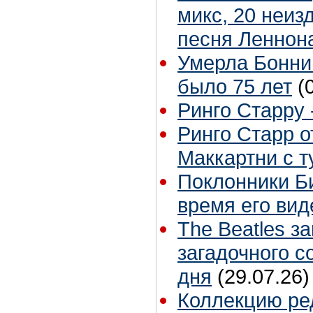
микс, 20 неиз
песня Леннон
Умерла Бонни
было 75 лет
(
Ринго Старру -
Ринго Старр о
Маккартни с т
Поклонники Б
время его вид
The Beatles з
загадочного 
дня
(29.07.26)
Коллекцию ре