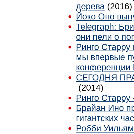
дерева
(2016)
Йоко Оно вып
Telegraph: Бр
они пели о по
Ринго Старру 
мы впервые п
конференции 
СЕГОДНЯ ПР
(2014)
Ринго Старру -
Брайан Ино пр
гигантских ча
Робби Уильям