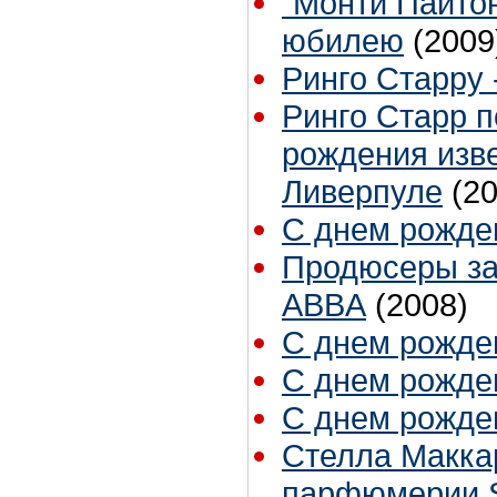
"Монти Пайтон
юбилею
(2009
Ринго Старру - 
Ринго Старр п
рождения изве
Ливерпуле
(2
С днем рожден
Продюсеры за
ABBA
(2008)
С днем рожден
С днем рожден
С днем рожден
Стелла Маккар
парфюмерии St