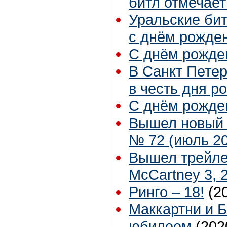
битл отмечае
Уральские би
с днём рожде
С днём рожден
В Санкт Пете
в честь дня р
С днём рожден
Вышел новый 
№ 72 (июль 202
Вышел трейле
McCartney 3, 2
Ринго – 18!
(2
Маккартни и Б
юбилеем
(202