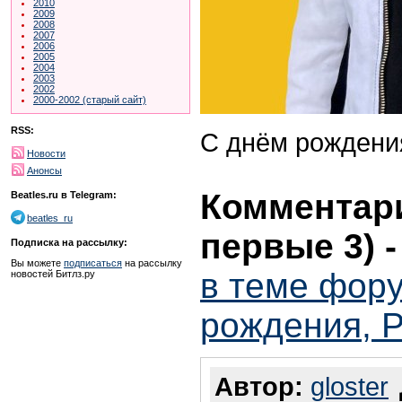
2010
2009
2008
2007
2006
2005
2004
2003
2002
2000-2002 (старый сайт)
RSS:
С днём рождения
Новости
Анонсы
Комментари
Beatles.ru в Telegram:
beatles_ru
первые 3)
Подписка на рассылку:
Вы можете
подписаться
на рассылку
в теме фору
новостей Битлз.ру
рождения, Р
Автор:
gloster