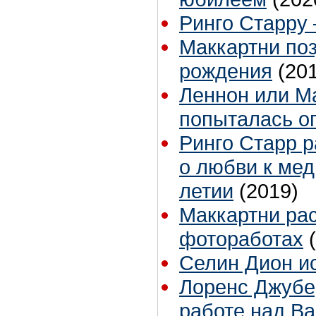
Ринго Старру 
Маккартни по
рождения
(20
Леннон или М
попыталась о
Ринго Старр р
о любви к мед
летии
(2019)
Маккартни рас
фотоработах
Селин Дион и
Лоренс Джубе
работе над Ba