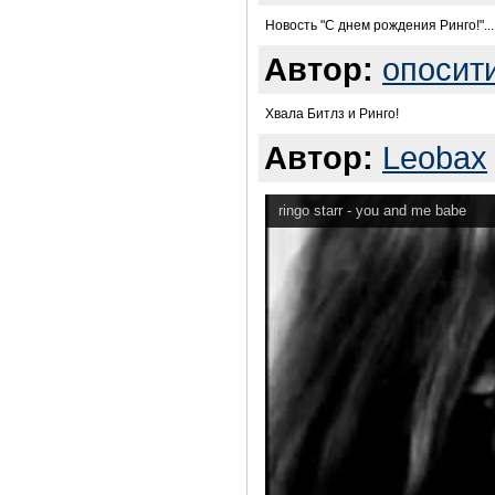
Новость "С днем рождения Ринго!"... Да
Автор:
опосит
Хвала Битлз и Ринго!
Автор:
Leobax
ringo starr - you and me babe