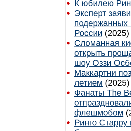
К юбилею Рин
Эксперт заяви
подержанных 
России
(2025)
Сломанная ки
открыть прощ
шоу Оззи Осб
Маккартни поз
летием
(2025)
Фанаты The Be
отпраздновал
флешмобом
(
Ринго Старру 