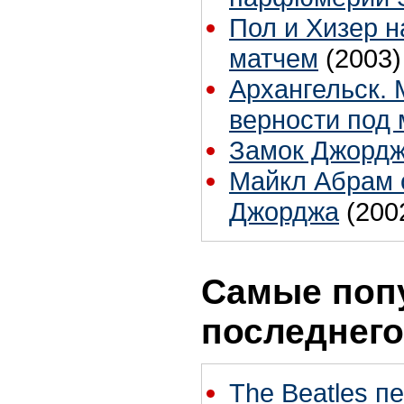
Пол и Хизер 
матчем
(2003)
Архангельск.
верности под 
Замок Джордж
Майкл Абрам о
Джорджа
(200
Самые поп
последнего
The Beatles п