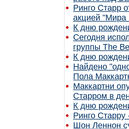
Ринго Старр о
акцией "Мира
К дню рожден
Сегодня испо
группы The Be
К дню рожден
Найдено "одно
Пола Маккарт
Маккартни оп
Старром в де
К дню рожден
Ринго Старру 
Шон Леннон су