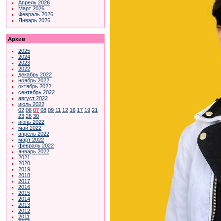
Апрель 2026
Март 2026
Февраль 2026
Январь 2026
Архив
2025
2024
2023
2022
декабрь 2022
ноябрь 2022
октябрь 2022
сентябрь 2022
август 2022
июль 2022
02
06
07
08
09
11
12
16
17
19
21
23
26
30
июнь 2022
май 2022
апрель 2022
март 2022
февраль 2022
январь 2022
2021
2020
2019
2018
2017
2016
2015
2014
2013
2012
2011