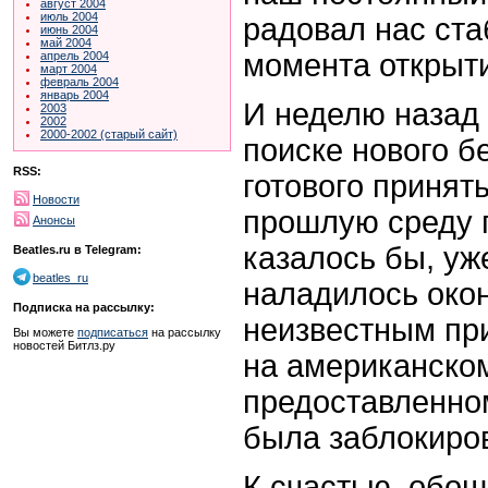
август 2004
июль 2004
радовал нас ста
июнь 2004
май 2004
момента открыти
апрель 2004
март 2004
февраль 2004
январь 2004
И неделю назад
2003
2002
2000-2002 (старый сайт)
поиске нового б
RSS:
готового принять
Новости
прошлую среду п
Анонсы
казалось бы, уж
Beatles.ru в Telegram:
beatles_ru
наладилось окон
Подписка на рассылку:
неизвестным пр
Вы можете
подписаться
на рассылку
новостей Битлз.ру
на американском
предоставленно
была заблокиро
К счастью, обош