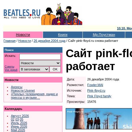
10.10. Мо
Новости
Книги
Мр.Поустман
Главная
/
Новости
/
26 декабря 2004 года
/ Сайт pink-floyd.ru снова работает
Сайт pink-f
Поиск
Искать:
работает
Советы
Vox populi
Дата:
26 декабря 2004 года
Новости
Разместил:
Fowler.MAI
Анонсы
Источник:
Pink-floyd.ru
Новости Usenet
«Перлы» телевидения, радио и
Тема:
Pink Floyd family
прессы о музыке…
Просмотры:
15476
Календарь
Август 2026
02
03
05
Июль 2026
Июнь 2026
Май 2026