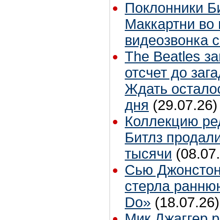
Поклонники Б
Маккартни во 
видеозвонка 
The Beatles з
отсчет до заг
Ждать остало
дня
(29.07.26)
Коллекцию ре
Битлз продали
тысячи
(08.07
Сью Джонстон
стерла ранню
Do»
(18.07.26)
Мик Джаггер р