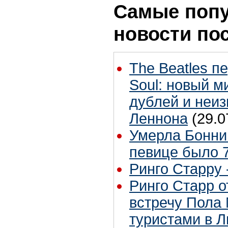
Самые поп
новости по
The Beatles п
Soul: новый м
дублей и неиз
Леннона
(29.0
Умерла Бонни
певице было 7
Ринго Старру -
Ринго Старр о
встречу Пола 
туристами в 