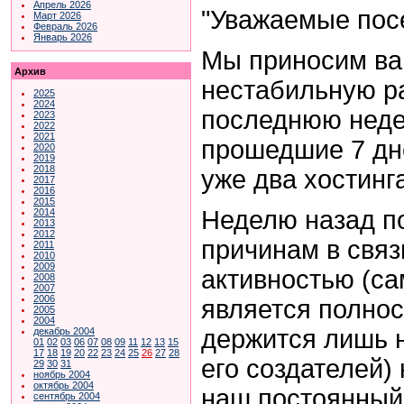
Апрель 2026
"Уважаемые посе
Март 2026
Февраль 2026
Январь 2026
Мы приносим ва
Архив
нестабильную ра
2025
2024
последнюю недел
2023
2022
2021
прошедшие 7 дн
2020
2019
2018
уже два хостинга
2017
2016
2015
Неделю назад п
2014
2013
2012
причинам в связ
2011
2010
2009
активностью (са
2008
2007
2006
является полно
2005
2004
держится лишь н
декабрь 2004
01
02
03
06
07
08
09
11
12
13
15
17
18
19
20
22
23
24
25
26
27
28
его создателей)
29
30
31
ноябрь 2004
октябрь 2004
наш постоянный 
сентябрь 2004