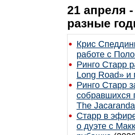
21 апреля -
разные го
Крис Спеддин
работе с Пол
Ринго Старр р
Long Road» и
Ринго Старр 
собравшихся 
The Jacaranda
Старр в эфире
о дуэте с Мак