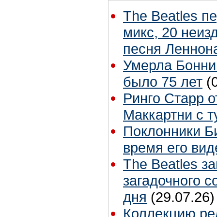
The Beatles п
микс, 20 неиз
песня Леннон
Умерла Бонни
было 75 лет
(
Ринго Старр о
Маккартни с т
Поклонники Б
время его вид
The Beatles з
загадочного 
дня
(29.07.26)
Коллекцию ре