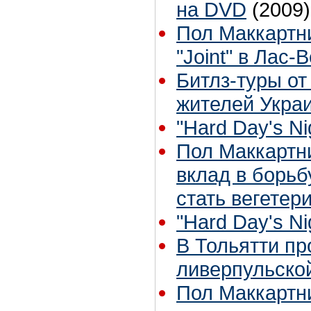
на DVD
(2009)
Пол Маккартни
"Joint" в Лас-
Битлз-туры от
жителей Укр
"Hard Day's Nig
Пол Маккартни
вклад в борьб
стать вегетер
"Hard Day's Nig
В Тольятти п
ливерпульско
Пол Маккартни