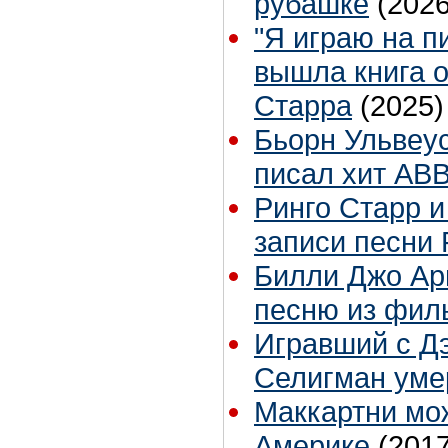
рубашке
(2026
"Я играю на п
вышла книга о
Старра
(2025)
Бьорн Ульвеус
писал хит ABBA
Ринго Старр и
записи песни
Билли Джо Ар
песню из филь
Игравший с Д
Селигман уме
Маккартни мо
Америке
(2017