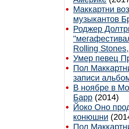
Маккартни воз
музыкантов Б
Роджер Долтр
"мегафестивал
Rolling Stone
Умер певец П
Пол Маккартни
записи альбо
В ноябре в М
Барр
(2014)
Йоко Оно про
конюшни
(201
Пол Маккартн