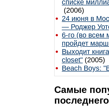
списке милли
(2006)
24 июня в Мос
— Роджер Уот
6-го (во всем 
пройдет марш
Выходит книга 
closet"
(2005)
Beach Boys: "
Самые поп
последнего