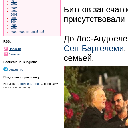
2010
2009
Битлов запечатл
2008
2007
2006
присутствовали
2005
2004
2003
2002
2000-2002 (старый сайт)
До Лос-Анджеле
RSS:
Сен-Бартелеми
,
Новости
Анонсы
семьей.
Beatles.ru в Telegram:
beatles_ru
Подписка на рассылку:
Вы можете
подписаться
на рассылку
новостей Битлз.ру