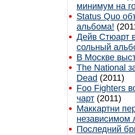
минимум на г
Status Quo об
альбома!
(201
Дейв Стюарт в
сольный альб
В Москве выст
The National 
Dead
(2011)
Foo Fighters 
чарт
(2011)
Маккартни пер
независимом 
Последний бри