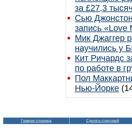
за £27,3 тыся
Сью Джонстон
запись «Love
Мик Джаггер р
научились у Б
Кит Ричардс з
по работе в г
Пол Маккартни
Нью-Йорке
(1
Главная страница
Сделать стартовой