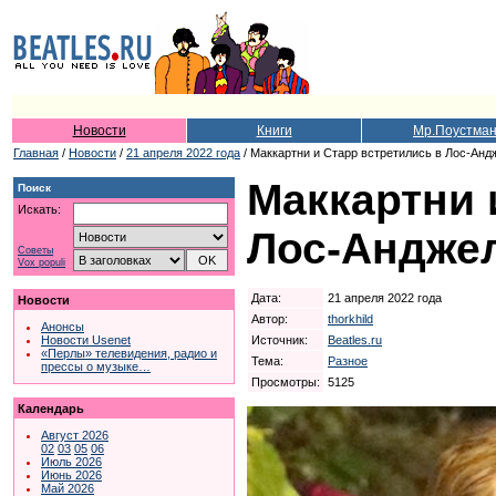
Новости
Книги
Мр.Поустма
Главная
/
Новости
/
21 апреля 2022 года
/ Маккартни и Старр встретились в Лос-Анд
Маккартни 
Поиск
Искать:
Лос-Андже
Советы
Vox populi
Дата:
21 апреля 2022 года
Новости
Автор:
thorkhild
Анонсы
Источник:
Beatles.ru
Новости Usenet
«Перлы» телевидения, радио и
Тема:
Разное
прессы о музыке…
Просмотры:
5125
Календарь
Август 2026
02
03
05
06
Июль 2026
Июнь 2026
Май 2026