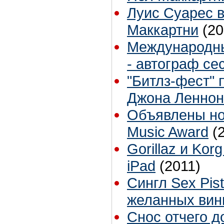
Луис Суарес 
Маккартни
(20
Международны
- автограф се
"Битлз-фест" 
Джона Леннон
Объявлены но
Music Award
(
Gorillaz и Ko
iPad
(2011)
Сингл Sex Pis
желанных вин
Снос отчего д