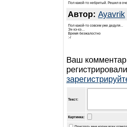
Пол какой-то небритый. Решил в оч
Автор:
Ayavrik
Пол какой-то совсем уже дедуля...
Эх-хэ-хэ....
Время безжалостно
:-/
Ваш комментар
регистрировали
зарегистрируйт
Текст:
Картинка:
Прислать мне копии всех ответ