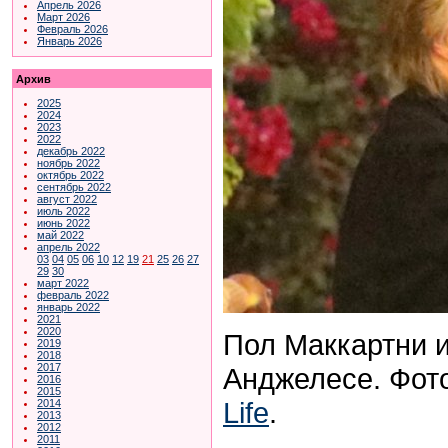
Апрель 2026
Март 2026
Февраль 2026
Январь 2026
Архив
2025
2024
2023
2022
декабрь 2022
ноябрь 2022
октябрь 2022
сентябрь 2022
август 2022
июль 2022
июнь 2022
май 2022
апрель 2022
03
04
05
06
10
12
19
21
25
26
27
29
30
март 2022
февраль 2022
январь 2022
2021
2020
Пол Маккартни и
2019
2018
2017
Анджелесе. Фот
2016
2015
Life
.
2014
2013
2012
2011