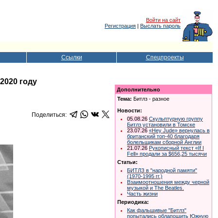
Войти на сайт
Регистрация
|
Выслать пароль
Ссылки
Спецпроекты
2020 году
Дополнительно
Тема:
Битлз - разное
Новости:
Поделиться:
05.08.26
Скульптурную группу
Битлз установили в Томске
23.07.26
«Hey Jude» вернулась в
британский топ-40 благодаря
болельщикам сборной Англии
21.07.26
Рукописный текст «If I
Fell» продали за $656,25 тысячи
Статьи:
БИТЛЗ в "народной памяти"
(1970-1995 гг.)
Взаимоотношения между черной
музыкой и The Beatles.
Часть жизни
Периодика:
Как фальшивые "Битлз"
попытались облапошить Южную