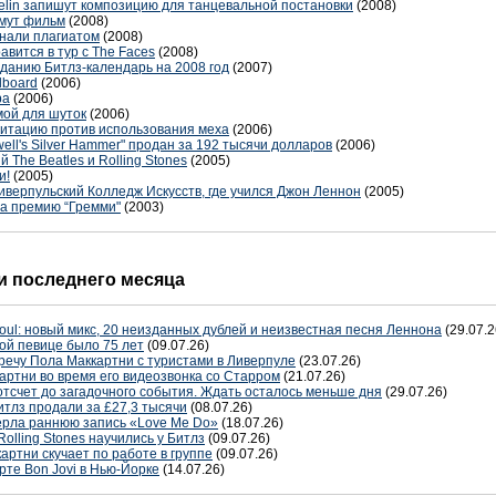
pelin запишут композицию для танцевальной постановки
(2008)
имут фильм
(2008)
нали плагиатом
(2008)
авится в тур с The Faces
(2008)
изданию Битлз-календарь на 2008 год
(2007)
lboard
(2006)
ра
(2006)
мой для шуток
(2006)
гитацию против использования меха
(2006)
ell's Silver Hammer" продан за 192 тысячи долларов
(2006)
 The Beatles и Rolling Stones
(2005)
и!
(2005)
иверпульский Колледж Искусств, где учился Джон Леннон
(2005)
а премию “Гремми"
(2003)
 последнего месяца
oul: новый микс, 20 неизданных дублей и неизвестная песня Леннона
(29.07.2
ой певице было 75 лет
(09.07.26)
речу Пола Маккартни с туристами в Ливерпуле
(23.07.26)
артни во время его видеозвонка со Старром
(21.07.26)
отсчет до загадочного события. Ждать осталось меньше дня
(29.07.26)
тлз продали за £27,3 тысячи
(08.07.26)
терла раннюю запись «Love Me Do»
(18.07.26)
Rolling Stones научились у Битлз
(09.07.26)
артни скучает по работе в группе
(09.07.26)
рте Bon Jovi в Нью-Йорке
(14.07.26)