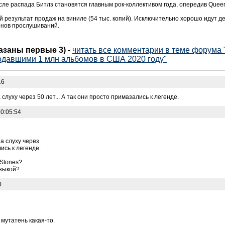
осле распада Битлз становятся главным рок-коллективом года, опередив Quee
й результат продаж на виниле (54 тыс. копий). Исключительно хорошо идут де
онов прослушиваний.
казаны первые 3)
-
читать все комментарии в теме форума 
одавшими 1 млн альбомов в США 2020 году"
16
 слуху через 50 лет... А так они просто примазались к легенде.
0:05:54
на слуху через
лись к легенде.
Stones?
узыкой?
0
 мутатень какая-то.