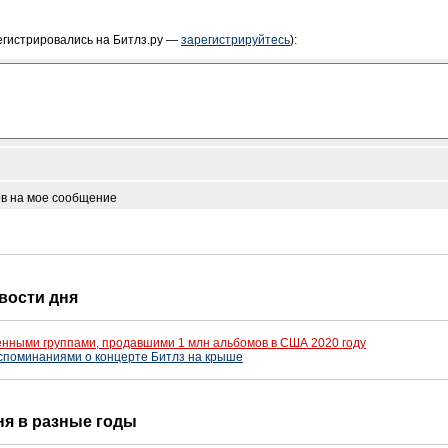
егистрировались на Битлз.ру —
зарегистрируйтесь
):
ов на мое сообщение
овости дня
енными группами, продавшими 1 млн альбомов в США 2020 году
споминаниями о концерте Битлз на крыше
дня в разные годы