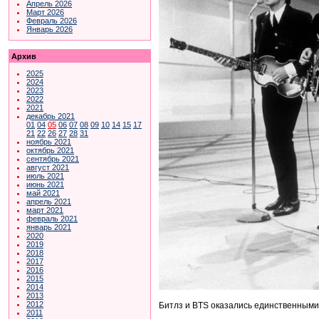
Апрель 2026
Март 2026
Февраль 2026
Январь 2026
Архив
2025
2024
2023
2022
2021
декабрь 2021
01
04
05
06
07
08
09
10
14
15
17
21
22
26
27
28
31
ноябрь 2021
октябрь 2021
сентябрь 2021
август 2021
июль 2021
июнь 2021
май 2021
апрель 2021
март 2021
февраль 2021
январь 2021
2020
2019
2018
2017
2016
2015
2014
2013
2012
Битлз и BTS оказались единственными
2011