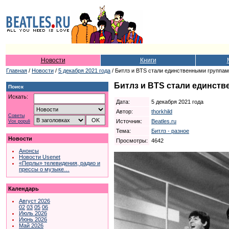
Новости
Книги
Главная
/
Новости
/
5 декабря 2021 года
/ Битлз и BTS стали единственными группа
Битлз и BTS стали единст
Поиск
Искать:
Дата:
5 декабря 2021 года
Автор:
thorkhild
Советы
Источник:
Beatles.ru
Vox populi
Тема:
Битлз - разное
Новости
Просмотры:
4642
Анонсы
Новости Usenet
«Перлы» телевидения, радио и
прессы о музыке…
Календарь
Август 2026
02
03
05
06
Июль 2026
Июнь 2026
Май 2026