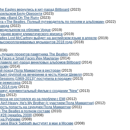
e Eagles вернулись в хит-парад Billboard
(2023)
разильском Белу-Оризонти
(2023)
ома «Band On The Run»
(2023)
га «The Beatles. Полный путеводитель по песням и альбомам»
(2022)
ичарда
(2022)
 модельером на обложке Vogue
(2019)
уацию вокруг климатического кризиса
(2019)
atles Lost McCartney выйдет на английском языке в апреле
(2019)
 высокооплачиваемых музыкантов 2018 года
(2018)
2016)
 лучших проектов памятника The Beatles
(2015)
к Faces и Small Faces Йен Маклаган
(2014)
зглавило хит-парад виниловых альбомов Billboard
(2014)
оскву
(2014)
й поход Пола Маккартни в ресторан
(2013)
бьют-группой на вечеринке в честь Нэнси Шевелл
(2013)
 Sessions (1969-2013)" поступила в продажу
(2013)
и режиссера
(2013)
в 2014 году
(2013)
окажут документальный фильм о создании "New"
(2013)
бек
(2012)
ecca не состоялся из-за проблем с EMI
(2012)
He Ain't Heavy, He's My Brother (с участием Пола Маккартни)
(2012)
сть попасть на саундчек Пола Маккартни
(2011)
The Beatles в полном составе
(2010)
28 (декабрь 2008)
(2008)
 на Рублевке
(2008)
авов Black Sabbath выступят в мае в Москве
(2008)