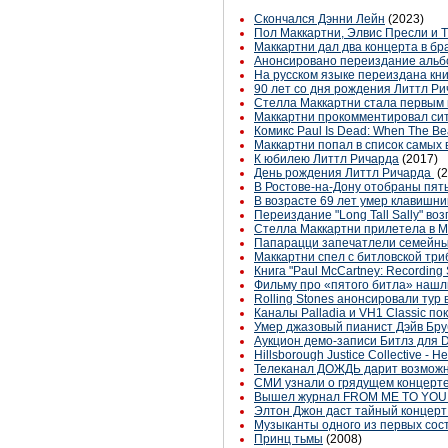
Скончался Дэнни Лейн
(2023)
Пол Маккартни, Элвис Пресли и Th
Маккартни дал два концерта в б
Анонсировано переиздание альб
На русском языке переиздана кни
90 лет со дня рождения Литтл Р
Стелла Маккартни стала первым
Маккартни прокомментировал сит
Комикс Paul Is Dead: When The Be
Маккартни попал в список самых
К юбилею Литтл Ричарда
(2017)
День рождения Литтл Ричарда
(
В Ростове-на-Дону отобраны пять
В возрасте 69 лет умер клавишни
Переиздание "Long Tall Sally" во
Стелла Маккартни прилетела в М
Папарацци запечатлели семейны
Маккартни спел с битловской три
Книга "Paul McCartney: Recording
Фильму про «пятого битла» нашл
Rolling Stones анонсировали тур 
Каналы Palladia и VH1 Classic п
Умер джазовый пианист Дэйв Бру
Аукцион демо-записи Битлз для D
Hillsborough Justice Collective - 
Телеканал ДОЖДЬ дарит возможно
СМИ узнали о грядущем концерте 
Вышел журнал FROM ME TO YOU #
Элтон Джон даст тайный концерт
Музыканты одного из первых сост
Принц тьмы
(2008)