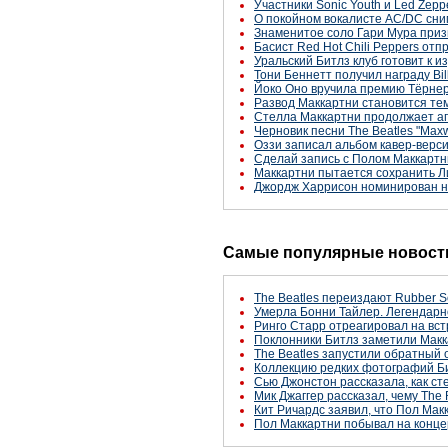
Участники Sonic Youth и Led Zep
О покойном вокалисте AC/DC сн
Знаменитое соло Гари Мура приз
Басист Red Hot Chili Peppers отпр
Уральский Битлз клуб готовит к 
Тони Беннетт получил награду Bil
Йоко Оно вручила премию Тёрне
Развод Маккартни становится те
Стелла Маккартни продолжает а
Черновик песни The Beatles "Maxw
Оззи записал альбом кавер-версий
Сделай запись с Полом Маккартн
Маккартни пытается сохранить Л
Джордж Харрисон номинирован н
Самые популярные новости
The Beatles переиздают Rubber S
Умерла Бонни Тайлер. Легендарн
Ринго Старр отреагировал на вст
Поклонники Битлз заметили Макк
The Beatles запустили обратный 
Коллекцию редких фотографий Би
Сью Джонстон рассказала, как с
Мик Джаггер рассказал, чему The 
Кит Ричардс заявил, что Пол Макк
Пол Маккартни побывал на конце