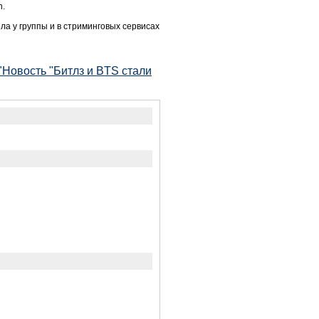
n.
ла у группы и в стриминговых сервисах
"Новость "Битлз и BTS стали