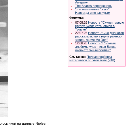
Америку
The Beatles переоценены
Эти знаменитые "жуки".
Навсегда и по заслугам
Форумы:
07.08.26
Новость "Скульптурную
группу Битлз установили в
Томске"
22.07.26
Новость "Сью Джонстон
рассказала, как стерла раннюю
запись «Love Me Do»"
12.06.26
Новость "Сольные
альбомы участников Битлз:
окончательный рейтинг"
См. также:
Полная подборка
материалов по этой теме (748)
о ссылкой на данные Nielsen.