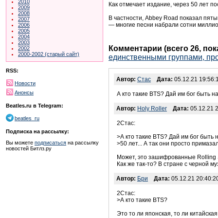
2010
Как отмечает издание, через 50 лет п
2009
2008
В частности, Abbey Road показал пяты
2007
— многие песни набрали сотни милли
2006
2005
2004
2003
Комментарии (всего 26, по
2002
2000-2002 (старый сайт)
единственными группами, пр
RSS:
Автор:
Стас
Дата:
05.12.21 19:56:
Новости
Анонсы
А кто такие BTS? Дай им бог быть на
Beatles.ru в Telegram:
Автор:
Holy Roller
Дата:
05.12.21 2
beatles_ru
2Стас:
Подписка на рассылку:
>А кто такие BTS? Дай им бог быть 
Вы можете
подписаться
на рассылку
>50 лет... А так они просто примаза
новостей Битлз.ру
Может, это зашифрованные Rolling 
Как же так-то? В стране с черной м
Автор:
Бри
Дата:
05.12.21 20:40:2
2Стас:
>А кто такие BTS?
Это то ли японская, то ли китайская