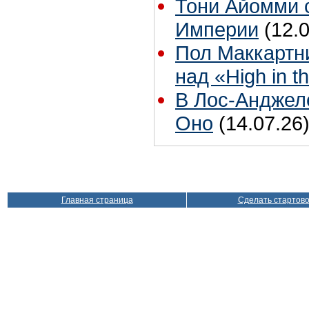
Тони Айомми 
Империи
(12.
Пол Маккартни
над «High in t
В Лос-Анджел
Оно
(14.07.26
Главная страница
Сделать стартов