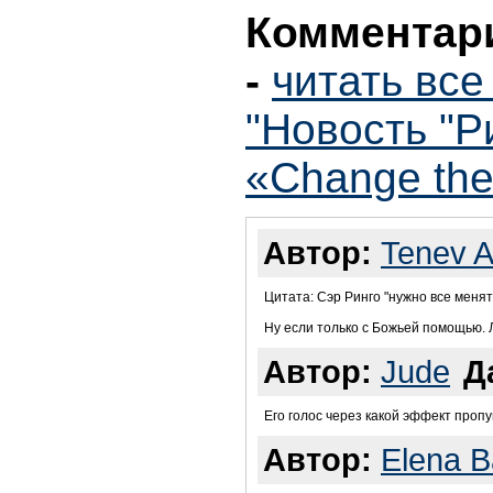
Комментари
-
читать вс
"Новость "Р
«Change the
Автор:
Tenev 
Цитата: Сэр Ринго "нужно все менять
Ну если только с Божьей помощью.
Автор:
Jude
Д
Его голос через какой эффект пропу
Автор:
Elena 