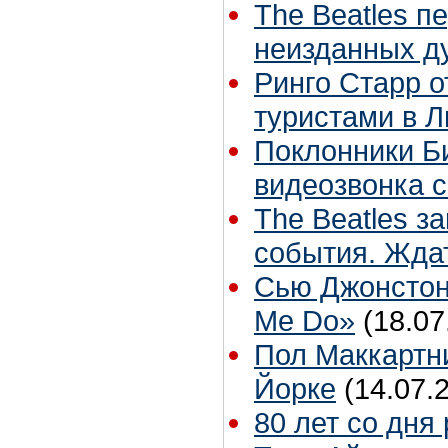
The Beatles п
неизданных д
Ринго Старр о
туристами в 
Поклонники Би
видеозвонка 
The Beatles з
события. Жда
Сью Джонстон 
Me Do»
(18.07
Пол Маккартни
Йорке
(14.07.
80 лет со дня