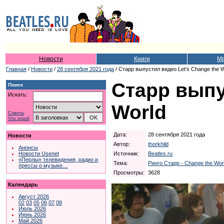
Новости
Книги
Мр
Главная
/
Новости
/
28 сентября 2021 года
/ Старр выпустил видео Let’s Change the W
Старр выпу
Поиск
Искать:
World
Советы
Vox populi
Дата:
28 сентября 2021 года
Новости
Автор:
thorkhild
Анонсы
Источник:
Beatles.ru
Новости Usenet
«Перлы» телевидения, радио и
Тема:
Ринго Старр - Change the Worl
прессы о музыке…
Просмотры:
3628
Календарь
Август 2026
02
03
05
06
07
08
Июль 2026
Июнь 2026
Май 2026