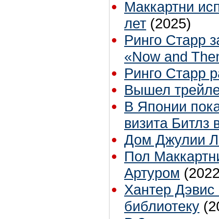
Маккартни исп
лет
(2025)
Ринго Старр з
«Now and The
Ринго Старр р
Вышел трейле
В Японии пока
визита Битлз 
Дом Джулии Ле
Пол Маккартни
Артуром
(2022
Хантер Дэвис
библиотеку
(2