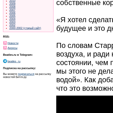
собственные ко
2010
2009
2008
2007
2006
2005
«Я хотел сделат
2004
2003
2002
будущее и это д
2000-2002 (старый сайт)
RSS:
По словам Старр
Новости
Анонсы
воздуха, и ради
Beatles.ru в Telegram:
состоянии, чем 
beatles_ru
Подписка на рассылку:
мы этого не дел
Вы можете
подписаться
на рассылку
водой». Как доба
новостей Битлз.ру
что это возможн