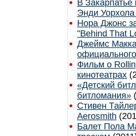
В Закарпатье
Энди Уорхол
Нора Джонс з
"Behind That 
Джеймс Маккар
официального
Фильм о Rollin
кинотеатрах
(
«Детский бит
битломания»
Стивен Тайлер
Aerosmith
(201
Балет Пола М