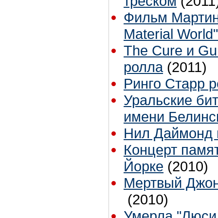
треском
(2011
Фильм Мартина
Material World
The Cure и Gu
ролла
(2011)
Ринго Старр р
Уральские би
имени Белинс
Нил Даймонд п
Концерт памя
Йорке
(2010)
Мертвый Джон 
(2010)
Умерла "Люси