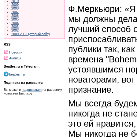
2010
2009
Ф.Меркьюри: «Я
2008
2007
2006
мы должны делат
2005
2004
лучший способ 
2003
2002
2000-2002 (старый сайт)
приспосабливать
RSS:
публики так, ка
Новости
времена "Bohem
Анонсы
устоявшимся но
Beatles.ru в Telegram:
beatles_ru
новаторами, вот
Подписка на рассылку:
признание.
Вы можете
подписаться
на рассылку
новостей Битлз.ру
Мы всегда будем
никогда не стан
это ей нравится
Мы никогда не бо