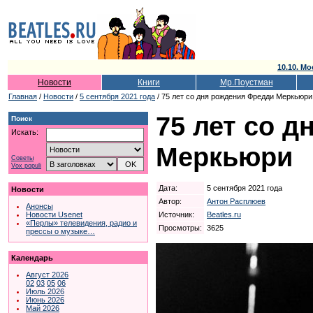
10.10. Мо
Новости
Книги
Мр.Поустман
Главная
/
Новости
/
5 сентября 2021 года
/ 75 лет со дня рождения Фредди Меркьюри
75 лет со 
Поиск
Искать:
Меркьюри
Советы
Vox populi
Дата:
5 сентября 2021 года
Новости
Автор:
Антон Расплюев
Анонсы
Источник:
Beatles.ru
Новости Usenet
«Перлы» телевидения, радио и
Просмотры:
3625
прессы о музыке…
Календарь
Август 2026
02
03
05
06
Июль 2026
Июнь 2026
Май 2026