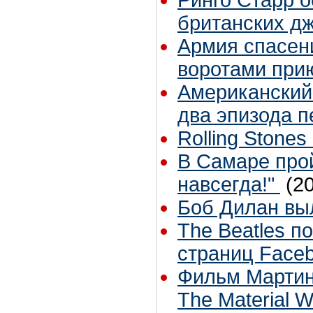
британских д
Армия спасен
воротами прию
Американский
два эпизода п
Rolling Stone
В Самаре прой
навсегда!"
(2
Боб Дилан вы
The Beatles п
страниц Face
Фильм Мартина
The Material 