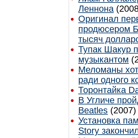
Леннона
(2008
Оригинал перв
продюсером Б
тысяч доллар
Тупак Шакур 
музыкантом
(
Меломаны хот
ради одного 
Торонтайка Dai
В Угличе про
Beatles
(2007)
Установка пам
Story закончи