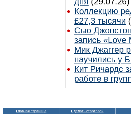
дня
(29.07.26)
Коллекцию ре
£27,3 тысячи
Сью Джонстон
запись «Love
Мик Джаггер р
научились у Б
Кит Ричардс з
работе в груп
Главная страница
Сделать стартовой