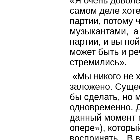
«Я очень доволе
самом деле хот
партии, потому 
музыкантами, а 
партии, и вы пой
может быть и реч
стремились».
«Мы никого не х
заложено. Сущес
бы сделать, но 
одновременно. Д
данный момент 
опере»), которы
воспринять…В в