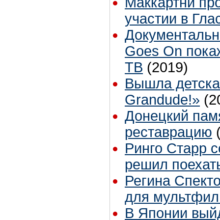
Маккартни пр
участии в Гла
Документальн
Goes On пока
ТВ
(2019)
Вышла детска
Grandude!»
(2
Донецкий памя
реставрацию
Ринго Старр с
решил поехать
Регина Спекто
для мультфиль
В Японии выйд