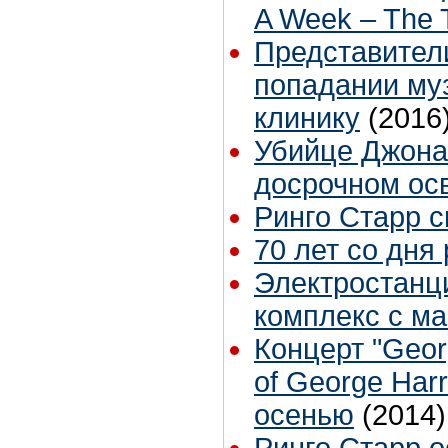
A Week – The T
Представители
попадании му
клинику
(2016
Убийце Джона 
досрочном ос
Ринго Старр с
70 лет со дн
Электростанц
комплекс с м
Концерт "Georg
of George Har
осенью
(2014)
Ринго Старр о