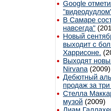
Google отмет
"видеодудлом
В Самаре сос
навсегда"
(201
Новый сентябр
выходит с бо
Харрисоне.
(2
Выходят новы
Nirvana
(2009)
Дебютный аль
продаж за три
Стелла Маккар
музой
(2009)
Лиам Галлахе