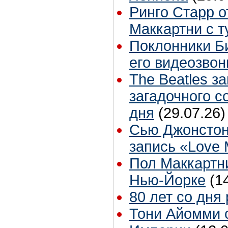
Ринго Старр о
Маккартни с т
Поклонники Б
его видеозвон
The Beatles з
загадочного 
дня
(29.07.26)
Сью Джонстон
запись «Love
Пол Маккартни
Нью-Йорке
(1
80 лет со дня
Тони Айомми 