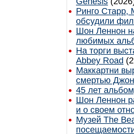
Genesis
(2026
Ринго Старр,
обсудили филь
Шон Леннон н
любимых аль
На торги выст
Abbey Road
(
Маккартни выр
смертью Джо
45 лет альбом
Шон Леннон ра
и о своем отн
Музей The Bea
посещаемост