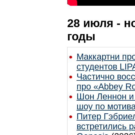
28 июля - н
годы
Маккартни пр
студентов LIP
Частично вос
про «Abbey Ro
Шон Леннон и
шоу по мотив
Питер Гэбрие
встретились 