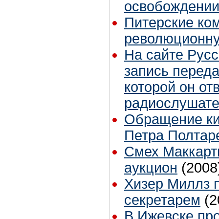
освобождени
Питерские ко
революционн
На сайте Рус
запись переда
которой он от
радиослушат
Обращение ки
Петра Полтаре
Смех Маккарт
аукцион
(2008
Хизер Миллз 
секретарем
(2
В Ижевске пр