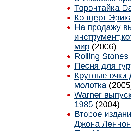
Торонтайка Dai
Концерт Эрик
На продажу в
инструмент,ко
мир
(2006)
Rolling Stone
Песня для гур
Круглые очки 
молотка
(2005
Warner выпуск
1985
(2004)
Второе издан
Джона Леннона