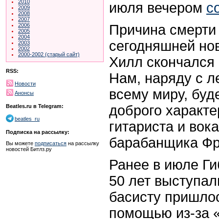
2010
июля вечером
с
2009
2008
2007
Причина смерти
2006
2005
2004
сегодняшней нов
2003
2002
2000-2002 (старый сайт)
Хилл скончался 
RSS:
Нам, наряду с л
Новости
всему миру, буде
Анонсы
доброго характе
Beatles.ru в Telegram:
beatles_ru
гитариста и вок
Подписка на рассылку:
барабанщика Фр
Вы можете
подписаться
на рассылку
новостей Битлз.ру
Ранее в июле Ги
50 лет выступал
басисту пришлос
помощью из-за 