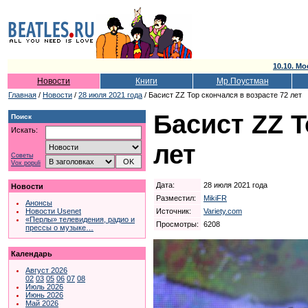
10.10. Мо
Новости
Книги
Мр.Поустман
Главная
/
Новости
/
28 июля 2021 года
/ Басист ZZ Top скончался в возрасте 72 лет
Басист ZZ T
Поиск
Искать:
лет
Советы
Vox populi
Дата:
28 июля 2021 года
Новости
Разместил:
MikiFR
Анонсы
Источник:
Variety.com
Новости Usenet
«Перлы» телевидения, радио и
Просмотры:
6208
прессы о музыке…
Календарь
Август 2026
02
03
05
06
07
08
Июль 2026
Июнь 2026
Май 2026