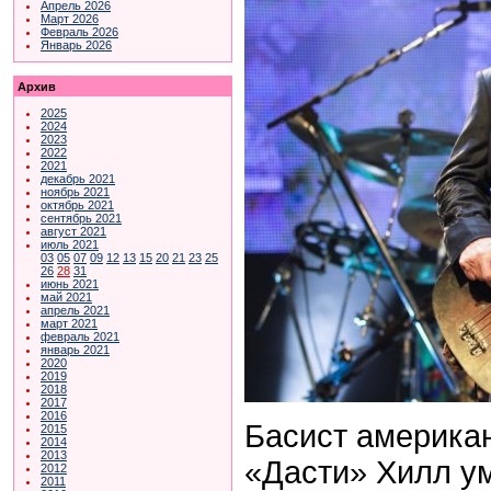
Апрель 2026
Март 2026
Февраль 2026
Январь 2026
Архив
2025
2024
2023
2022
2021
декабрь 2021
ноябрь 2021
октябрь 2021
сентябрь 2021
август 2021
июль 2021
03
05
07
09
12
13
15
20
21
23
25
26
28
31
июнь 2021
май 2021
апрель 2021
март 2021
февраль 2021
январь 2021
2020
2019
2018
2017
2016
Басист америка
2015
2014
2013
«Дасти» Хилл ум
2012
2011