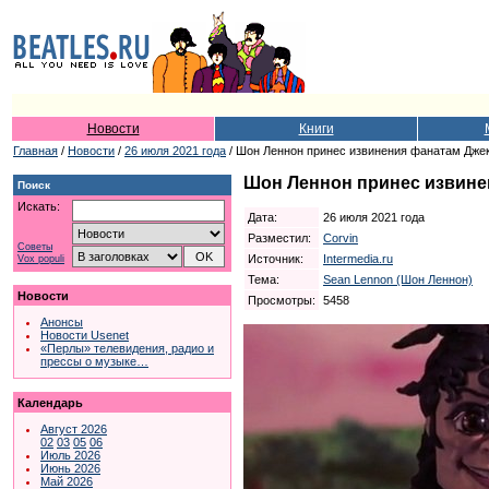
Новости
Книги
Главная
/
Новости
/
26 июля 2021 года
/ Шон Леннон принес извинения фанатам Дже
Шон Леннон принес извине
Поиск
Искать:
Дата:
26 июля 2021 года
Разместил:
Corvin
Советы
Источник:
Intermedia.ru
Vox populi
Тема:
Sean Lennon (Шон Леннон)
Новости
Просмотры:
5458
Анонсы
Новости Usenet
«Перлы» телевидения, радио и
прессы о музыке…
Календарь
Август 2026
02
03
05
06
Июль 2026
Июнь 2026
Май 2026