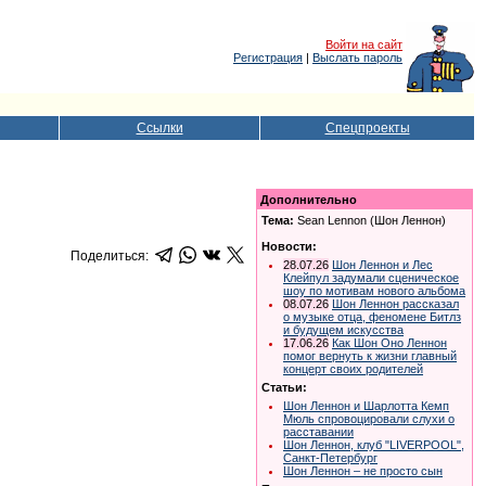
Войти на сайт
Регистрация
|
Выслать пароль
Ссылки
Спецпроекты
Дополнительно
Тема:
Sean Lennon (Шон Леннон)
Новости:
Поделиться:
28.07.26
Шон Леннон и Лес
Клейпул задумали сценическое
шоу по мотивам нового альбома
08.07.26
Шон Леннон рассказал
о музыке отца, феномене Битлз
и будущем искусства
17.06.26
Как Шон Оно Леннон
помог вернуть к жизни главный
концерт своих родителей
Статьи:
Шон Леннон и Шарлотта Кемп
Мюль спровоцировали слухи о
расставании
Шон Леннон, клуб "LIVERPOOL",
Санкт-Петербург
Шон Леннон – не просто сын