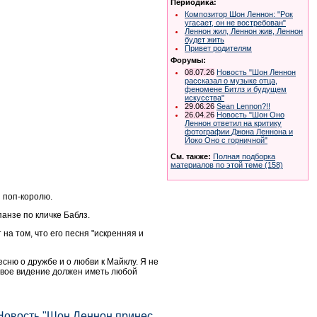
Периодика:
Композитор Шон Леннон: "Рок
угасает, он не востребован"
Леннон жил, Леннон жив, Леннон
будет жить
Привет родителям
Форумы:
08.07.26
Новость "Шон Леннон
рассказал о музыке отца,
феномене Битлз и будущем
искусства"
29.06.26
Sean Lennon?!!
26.04.26
Новость "Шон Оно
Леннон ответил на критику
фотографии Джона Леннона и
Йоко Оно с горничной"
См. также:
Полная подборка
материалов по этой теме (158)
 поп-королю.
анзе по кличке Баблз.
а том, что его песня "искренняя и
сню о дружбе и о любви к Майклу. Я не
 Свое видение должен иметь любой
"Новость "Шон Леннон принес