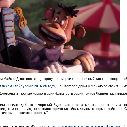
 Майкла Джексона в годовщину его смерти за ироничный клип, посвященный
 Лесом Клейпулем в 2016-ом году
, Шон показал дружбу Майкла со своим шимп
жексона и гневные комментарии фанатов, в серии твитов Леннон настаивает н
ли не видят добрых намерений, будет важно сказать, что я просто написал пе
ание, но мне, правда, не хотелось причинить боль людям, которые любят его.
актически невозможно понять."
азаны первые 3)
-
читать все комментарии в теме форума 