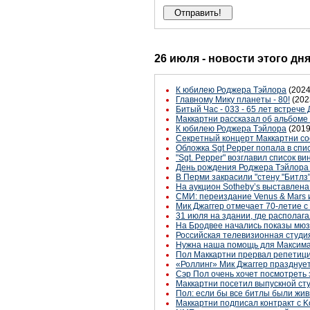
26 июля - новости этого дн
К юбилею Роджера Тэйлора
(2024
Главному Мику планеты - 80!
(202
Битый Час - 033 - 65 лет встрече
Маккартни рассказал об альбоме 
К юбилею Роджера Тэйлора
(2019
Секретный концерт Маккартни со
Обложка Sgt Pepper попала в сп
"Sgt. Pepper" возглавил список 
День рождения Роджера Тэйлор
В Перми закрасили "стену "Битлз
На аукцион Sotheby’s выставлен
СМИ: переиздание Venus & Mars и
Мик Джаггер отмечает 70-летие с
31 июля на здании, где располаг
На Бродвее начались показы мюзик
Российская телевизионная студия
Нужна наша помощь для Максима
Пол Маккартни прервал репетици
«Роллинг» Мик Джаггер празднует
Сэр Пол очень хочет посмотреть 
Маккартни посетил выпускной ст
Пол: если бы все битлы были жив
Маккартни подписал контракт с Ko