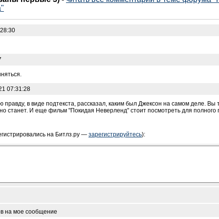
"
:28:30
7
иняться.
21 07:31:28
сю правду, в виде подтекста, рассказал, каким был Джексон на самом деле. Вы
ятно станет. И еще фильм "Покидая Неверленд" стоит посмотреть для полного
егистрировались на Битлз.ру —
зарегистрируйтесь
):
ов на мое сообщение