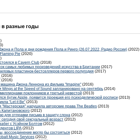
я в разные годы
)
3)
 Джона и Пола и дни рождения Пола и Ринго (26.07.2022, Радио России)
(2022)
Flaming Pie
(2020)
)
стоялся в Cavern Club
(2018)
исок самых любимых произведений искусства в Британии
(2017)
виниловых пластинок-бестселлеров первого полугодия
(2017)
а
(2016)
"
(2016)
а машина Джона Леннона из фильма "Imagine"
(2016)
 Wings at the Speed of Sound запланировано на сентябрь
(2014)
 миллионами поклонников и третьей невестой
(2013)
ался бутик Apple, появится проекция его психоделической росписи
(2013)
ла "Let it Be"
(2013)
 "Мастерская" нарушила авторские права The Beatles
(2013)
 Капитановского
(2012)
ю для отправки письма в защиту слона
(2012)
 сегодня свой сексуальный возраст
(2012)
забег с Усэйном Болтом
(2012)
удентов LIPA
(2012)
ы, воссоединение могло бы состояться
(2012)
balt Music Services
(2012)