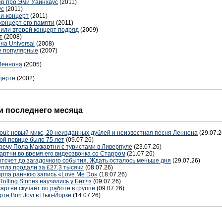
р про Эми Уайнхаус
(2011)
ус
(2011)
и-концерт
(2011)
концерт его памяти
(2011)
или второй концерт подряд
(2009)
т
(2008)
на Universal
(2008)
е популярные
(2007)
Леннона
(2005)
церте
(2002)
 последнего месяца
oul: новый микс, 20 неизданных дублей и неизвестная песня Леннона
(29.07.2
ой певице было 75 лет
(09.07.26)
речу Пола Маккартни с туристами в Ливерпуле
(23.07.26)
артни во время его видеозвонка со Старром
(21.07.26)
отсчет до загадочного события. Ждать осталось меньше дня
(29.07.26)
тлз продали за £27,3 тысячи
(08.07.26)
терла раннюю запись «Love Me Do»
(18.07.26)
Rolling Stones научились у Битлз
(09.07.26)
артни скучает по работе в группе
(09.07.26)
рте Bon Jovi в Нью-Йорке
(14.07.26)