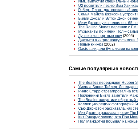
NME выпустил специальный номе
U2 посвятили песню Эми Уайнха
Роберт Плант дал внезапный мин
Семья Майкла Джексона устроит 
Билли Джоэл и Элтон Джон отмен
Мику Джаггеру исполнилось 65 ле
The Rolling Stones перешли с EMI 
Музыканты по имени Пол – самы
Лучшие концертные шоу
(2005)
Джазмен выиграл конкурс имени 
Новые книжки
(2002)
Oasis закидали бутылками на кон
Самые популярные новости
The Beatles переиздают Rubber S
Умерла Бонни Тайлер. Легендарн
Ринго Старр отреагировал на вст
Поклонники Битлз заметили Макк
The Beatles запустили обратный 
Коллекцию редких фотографий Би
Сью Джонстон рассказала, как с
Мик Джаггер рассказал, чему The 
Кит Ричардс заявил, что Пол Макк
Пол Маккартни побывал на конце