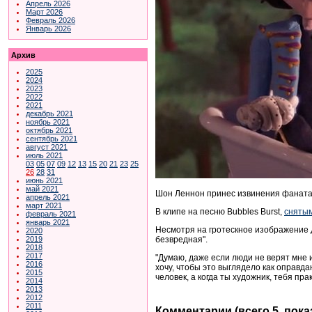
Апрель 2026
Март 2026
Февраль 2026
Январь 2026
Архив
2025
2024
2023
2022
2021
декабрь 2021
ноябрь 2021
октябрь 2021
сентябрь 2021
август 2021
июль 2021
03
05
07
09
12
13
15
20
21
23
25
26
28
31
июнь 2021
май 2021
Шон Леннон принес извинения фанатам
апрель 2021
март 2021
В клипе на песню Bubbles Burst,
снятым
февраль 2021
январь 2021
Несмотря на гротескное изображение Д
2020
безвредная".
2019
2018
2017
"Думаю, даже если люди не верят мне и
2016
хочу, чтобы это выглядело как оправд
2015
человек, а когда ты художник, тебя пр
2014
2013
2012
2011
Комментарии (всего 5, пок