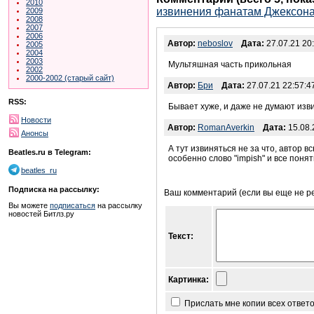
2010
извинения фанатам Джексона
2009
2008
2007
2006
Автор:
neboslov
Дата:
27.07.21 20
2005
2004
2003
Мультяшная часть прикольная
2002
2000-2002 (старый сайт)
Автор:
Бри
Дата:
27.07.21 22:57:4
RSS:
Бывает хуже, и даже не думают изв
Новости
Автор:
RomanAverkin
Дата:
15.08.
Анонсы
А тут извиняться не за что, автор в
Beatles.ru в Telegram:
особенно слово "impish" и все пон
beatles_ru
Подписка на рассылку:
Ваш комментарий (если вы еще не р
Вы можете
подписаться
на рассылку
новостей Битлз.ру
Текст:
Картинка:
Прислать мне копии всех ответ