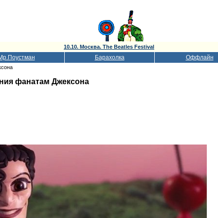
10.10. Москва. The Beatles Festival
Мр.Поустман
Барахолка
Оффлайн
ксона
ния фанатам Джексона