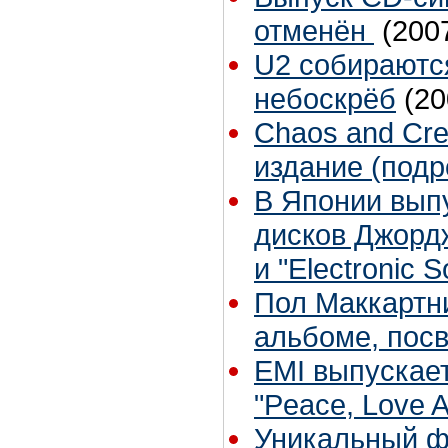
отменён
(200
U2 собираютс
небоскрёб
(20
Chaos and Crea
издание (подр
В Японии вып
дисков Джордж
и "Electronic 
Пол Маккартни
альбоме, пос
EMI выпускае
"Peace, Love A
Уникальный ф