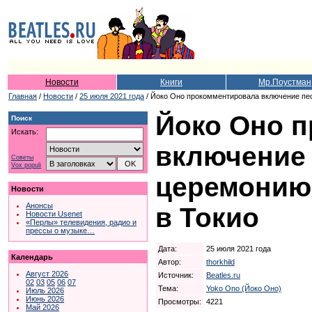
Новости
Книги
Мр.Поустман
Главная
/
Новости
/
25 июля 2021 года
/ Йоко Оно прокомментировала включение пес
Йоко Оно 
Поиск
Искать:
включение 
Советы
Vox populi
церемонию
Новости
Анонсы
в Токио
Новости Usenet
«Перлы» телевидения, радио и
прессы о музыке…
Дата:
25 июля 2021 года
Календарь
Автор:
thorkhild
Август 2026
Источник:
Beatles.ru
02
03
05
06
07
Тема:
Yoko Ono (Йоко Оно)
Июль 2026
Июнь 2026
Просмотры:
4221
Май 2026