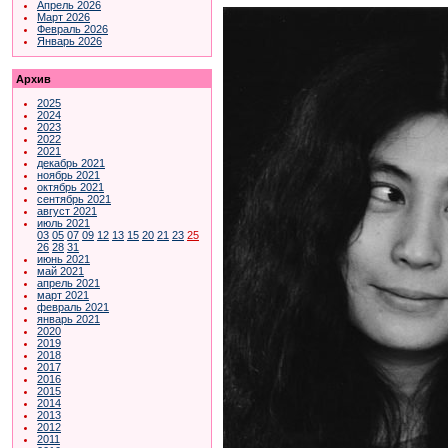
Апрель 2026
Март 2026
Февраль 2026
Январь 2026
Архив
2025
2024
2023
2022
2021
декабрь 2021
ноябрь 2021
октябрь 2021
сентябрь 2021
август 2021
июль 2021
03
05
07
09
12
13
15
20
21
23
25
26
28
31
июнь 2021
май 2021
апрель 2021
март 2021
февраль 2021
январь 2021
2020
2019
2018
2017
2016
2015
2014
2013
2012
2011