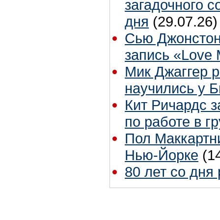
загадочного 
дня
(29.07.26)
Сью Джонстон
запись «Love
Мик Джаггер р
научились у Б
Кит Ричардс з
по работе в г
Пол Маккартни
Нью-Йорке
(1
80 лет со дня