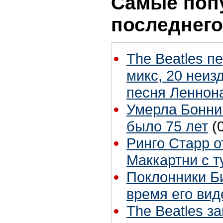
Самые поп
последнего
The Beatles п
микс, 20 неиз
песня Леннон
Умерла Бонни
было 75 лет
(
Ринго Старр о
Маккартни с т
Поклонники Б
время его вид
The Beatles з