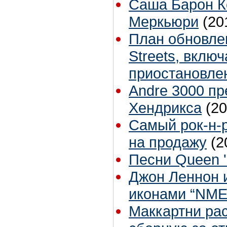
Саша Барон К
Меркьюри
(20
План обновле
Streets, вклю
приостановле
Andre 3000 пр
Хендрикса
(20
Cамый рок-н-
на продажу
(2
Песни Queen '
Джон Леннон и
иконами “NME
Маккартни ра