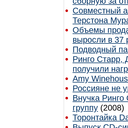
сборную за от
Совместный а
Терстона Мур
Объемы прода
выросли в 37 
Подводный па
Ринго Старр,
получили наг
Amy Winehouse 
Россияне не 
Внучка Ринго
группу
(2008)
Торонтайка Dai
Выпуск CD-син