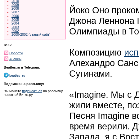
2010
2009
Йоко Оно проко
2008
2007
2006
Джона Леннона 
2005
2004
2003
Олимпиады в То
2002
2000-2002 (старый сайт)
RSS:
Композицию
исп
Новости
Анонсы
Алехандро Санс,
Beatles.ru в Telegram:
Сугинами.
beatles_ru
Подписка на рассылку:
Вы можете
подписаться
на рассылку
«Imagine. Мы с 
новостей Битлз.ру
жили вместе, по
Песня Imagine в
время верили. Д
Запада, я с Вос