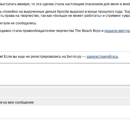
 выступать вживую, то эта сделка стала настоящим спасением для меня и мое
 спокойно на вырученные деньги Кросби выразил в конце прошлого года. Тог
ь права на творчество, так как «больше не может работать» и стриминг «укра
етали не сообщались.
м недавно стала правообладателем творчества The Beach Boys и
решила виртуа
! Если вы еще не регистрировались на Битлз.ру —
зарегистрируйтесь
.
ов на мое сообщение