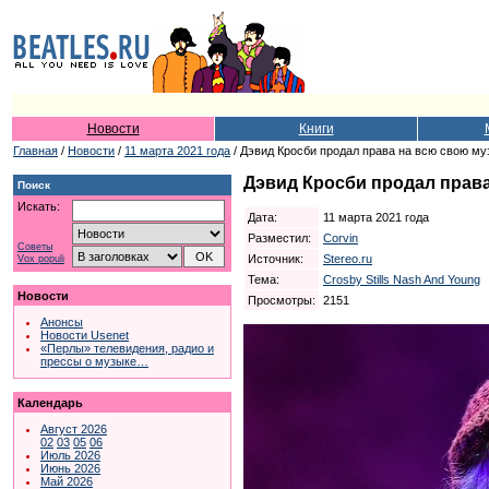
Новости
Книги
Главная
/
Новости
/
11 марта 2021 года
/ Дэвид Кросби продал права на всю свою муз
Дэвид Кросби продал права 
Поиск
Искать:
Дата:
11 марта 2021 года
Разместил:
Corvin
Советы
Источник:
Stereo.ru
Vox populi
Тема:
Crosby Stills Nash And Young
Новости
Просмотры:
2151
Анонсы
Новости Usenet
«Перлы» телевидения, радио и
прессы о музыке…
Календарь
Август 2026
02
03
05
06
Июль 2026
Июнь 2026
Май 2026