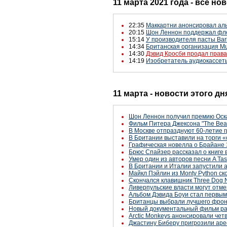
11 марта 2021 года - все но
22:35
Маккартни анонсировал альб
20:15
Шон Леннон поддержал фл
15:14
У производителя пасты Bari
14:34
Британская организация Mu
14:30
Дэвид Кросби продал права 
14:19
Изобретатель аудиокассеты 
11 марта - новости этого д
Шон Леннон получил премию Оскар 
Фильм Питера Джексона "The Beat
В Москве отпразднуют 60-летие 
В Британии выставили на торги «
Графическая новелла о Брайане 
Брюс Спайзер рассказал о книге в
Умер один из авторов песни A Tas
В Британии и Италии запустили 
Майкл Пэйлин из Monty Python с
Скончался клавишник Three Dog 
Ливерпульские власти могут отм
Альбом Дэвида Боуи стал первым
Британцы выбрали лучшего фрон
Новый документальный фильм рас
Arctic Monkeys анонсировали че
Джастину Биберу пригрозили аре