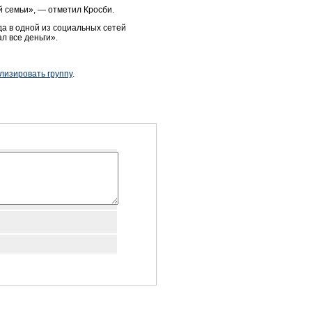
й семьи», — отметил Кросби.
да в одной из социальных сетей
л все деньги».
лизировать группу
.