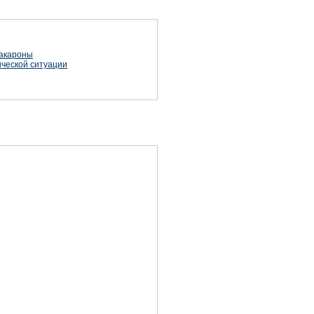
макароны
ической ситуации