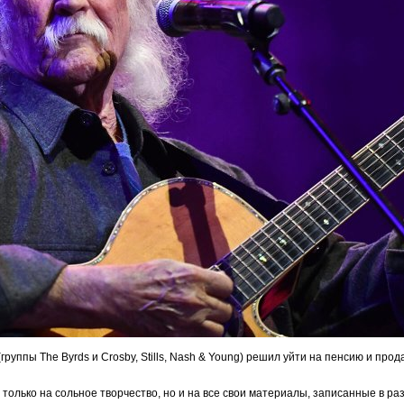
руппы The Byrds и Crosby, Stills, Nash & Young) решил уйти на пенсию и прод
 только на сольное творчество, но и на все свои материалы, записанные в р