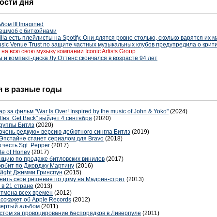
вости дня
ом III Imagined
ешмоб с биткойнами
lla есть плейлисты на Spotify. Они длятся ровно столько, сколько варятся их 
sic Venue Trust по защите частных музыкальных клубов предупредила о крит
на всю свою музыку компании Iconic Artists Group
и компакт-диска Лу Оттенс скончался в возрасте 94 лет
ня в разные годы
за фильм "War Is Over! Inspired by the music of John & Yoko"
(2024)
les: Get Back" выйдет 4 сентября
(2020)
группы Битлз
(2020)
очень редкую» версию дебютного сингла Битлз
(2019)
Эпстайне станет сериалом для Bravo
(2018)
 честь Sgt. Pepper
(2017)
te of Honey
(2017)
акцию по продаже битловских винилов
(2017)
корбит по Джорджу Мартину
(2016)
Night Джимми Гринспун
(2015)
енить свое решение по дому на Мадрин-стрит
(2013)
 в 21 стране
(2013)
тмена всех времен
(2012)
скажет об Apple Records
(2012)
твертый альбом
(2011)
стом за провоцирование беспорядков в Ливерпуле
(2011)