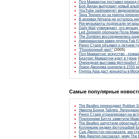
Пол Маккартни поставил рекорд 
Боб Дилан выпускает новый аль
YouTube заблокирует видеоклипы
Тина Тернер из-за гриппа перен
В архивах Nirvana не осталось н
Рок-музыканты подписали гитары
Daily Mail утверждает, что музыку
Led Zeppelin обогнали Пола Макк
The Zombies воссоединились рад
Американская кавер-группа Fab 
Ринго Старр объявил о летнем ту
"Похоронный чарт"
(2005)
Пол Маккартни: искусство - пожа
Беатрис Маккартни едет в турне
Очередная выставка фоторабот 
Локон Джорджа оценили в 1550 е
Группа Asia даст концерты в Мос
Самые популярные новости
The Beatles переиздают Rubber S
Умерла Бонни Тайлер. Легендарн
Ринго Старр отреагировал на вст
Поклонники Битлз заметили Макк
The Beatles запустили обратный 
Коллекцию редких фотографий Би
Сью Джонстон рассказала, как с
Мик Джаггер рассказал, чему The 