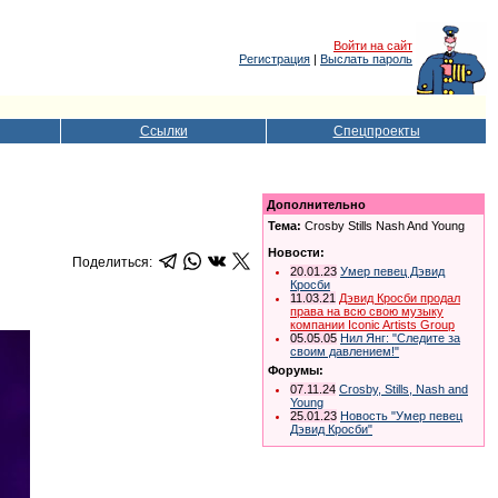
Войти на сайт
Регистрация
|
Выслать пароль
Ссылки
Спецпроекты
Дополнительно
Тема:
Crosby Stills Nash And Young
Новости:
Поделиться:
20.01.23
Умер певец Дэвид
Кросби
11.03.21
Дэвид Кросби продал
права на всю свою музыку
компании Iconic Artists Group
05.05.05
Нил Янг: "Следите за
своим давлением!"
Форумы:
07.11.24
Crosby, Stills, Nash and
Young
25.01.23
Новость "Умер певец
Дэвид Кросби"