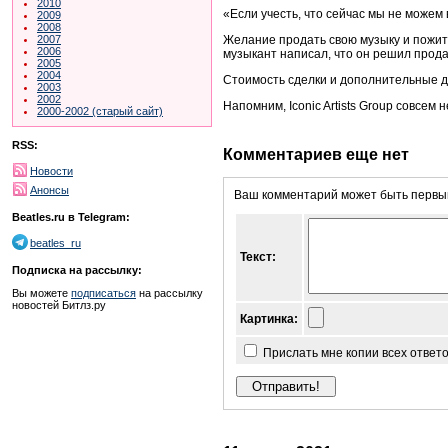
2010
«Если учесть, что сейчас мы не можем
2009
2008
Желание продать свою музыку и пожить
2007
2006
музыкант написал, что он решил продат
2005
2004
Стоимость сделки и дополнительные д
2003
2002
Напомним, Iconic Artists Group совсе
2000-2002 (старый сайт)
RSS:
Комментариев еще нет
Новости
Анонсы
Ваш комментарий может быть первым
Beatles.ru в Telegram:
beatles_ru
Текст:
Подписка на рассылку:
Вы можете
подписаться
на рассылку
новостей Битлз.ру
Картинка:
Прислать мне копии всех ответ