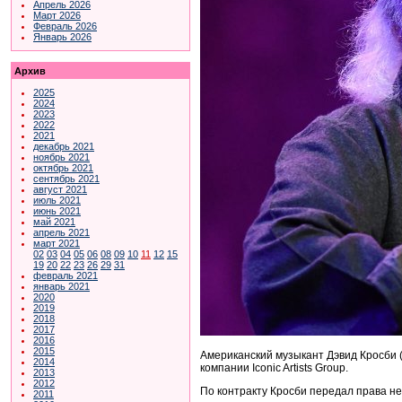
Апрель 2026
Март 2026
Февраль 2026
Январь 2026
Архив
2025
2024
2023
2022
2021
декабрь 2021
ноябрь 2021
октябрь 2021
сентябрь 2021
август 2021
июль 2021
июнь 2021
май 2021
апрель 2021
март 2021
02
03
04
05
06
08
09
10
11
12
15
19
20
22
23
26
29
31
февраль 2021
январь 2021
2020
2019
2018
2017
2016
2015
Американский музыкант Дэвид Кросби (г
2014
компании Iconic Artists Group.
2013
2012
По контракту Кросби передал права не
2011