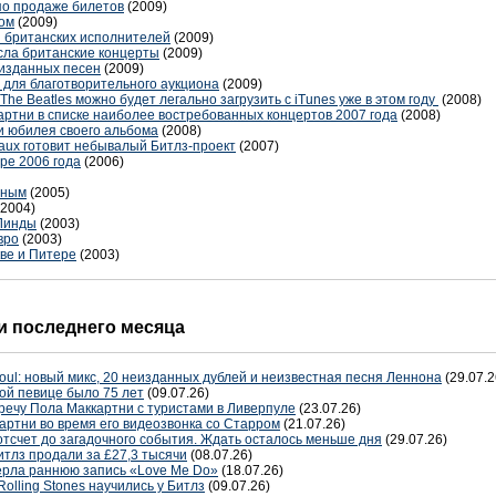
по продаже билетов
(2009)
бом
(2009)
 британских исполнителей
(2009)
есла британские концерты
(2009)
еизданных песен
(2009)
 для благотворительного аукциона
(2009)
 The Beatles можно будет легально загрузить с iTunes уже в этом году
(2008)
артни в списке наиболее востребованных концертов 2007 года
(2008)
и юбилея своего альбома
(2008)
Faux готовит небывалый Битлз-проект
(2007)
ре 2006 года
(2006)
рным
(2005)
(2004)
Линды
(2003)
вро
(2003)
кве и Питере
(2003)
 последнего месяца
oul: новый микс, 20 неизданных дублей и неизвестная песня Леннона
(29.07.2
ой певице было 75 лет
(09.07.26)
речу Пола Маккартни с туристами в Ливерпуле
(23.07.26)
артни во время его видеозвонка со Старром
(21.07.26)
отсчет до загадочного события. Ждать осталось меньше дня
(29.07.26)
тлз продали за £27,3 тысячи
(08.07.26)
терла раннюю запись «Love Me Do»
(18.07.26)
Rolling Stones научились у Битлз
(09.07.26)