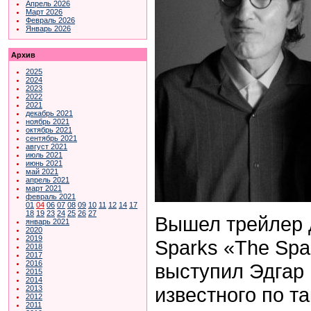
Апрель 2026
Март 2026
Февраль 2026
Январь 2026
Архив
2025
2024
2023
2022
2021
декабрь 2021
ноябрь 2021
октябрь 2021
сентябрь 2021
август 2021
июль 2021
июнь 2021
май 2021
апрель 2021
март 2021
февраль 2021
01
04
06
07
08
09
10
11
12
14
17
18
19
23
24
25
26
27
Вышел трейлер 
январь 2021
2020
2019
Sparks «The Spa
2018
2017
2016
выступил Эдгар 
2015
2014
известного по т
2013
2012
2011