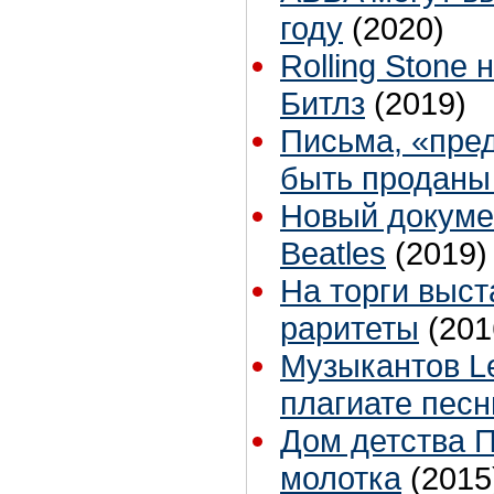
году
(2020)
Rolling Stone
Битлз
(2019)
Письма, «пред
быть проданы 
Новый докуме
Beatles
(2019)
На торги выс
раритеты
(201
Музыкантов Le
плагиате песн
Дом детства П
молотка
(2015