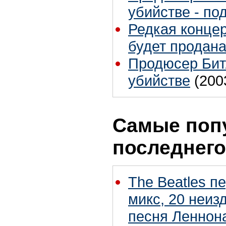
убийстве - по
Редкая концер
будет продана
Продюсер Бит
убийстве
(200
Самые поп
последнего
The Beatles п
микс, 20 неиз
песня Леннон