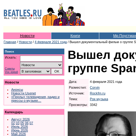
Новости
Книги
Мр.Поустма
Главная
/
Новости
/
4 февраля 2021 года
/ Вышел документальный фильм о группе S
Вышел док
Поиск
Искать:
группе Spa
Советы
Vox populi
Дата:
4 февраля 2021 года
Новости
Разместил:
Corvin
Анонсы
Источник:
Rockfm.ru
Новости Usenet
«Перлы» телевидения, радио и
Тема:
Рок-музыка
прессы о музыке…
Просмотры:
3342
Календарь
Август 2026
02
03
05
06
07
Июль 2026
Июнь 2026
Май 2026