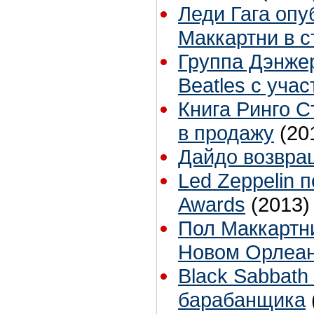
Леди Гага опу
Маккартни в с
Группа Дэнже
Beatles с уча
Книга Ринго С
в продажу
(20
Дайдо возвра
Led Zeppelin 
Awards
(2013)
Пол Маккартн
Новом Орлеан
Black Sabbath
барабанщика