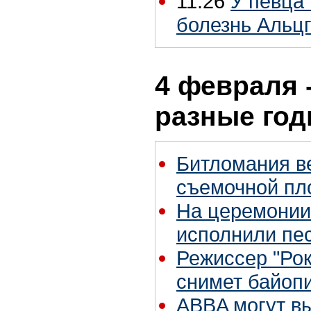
11:26
У певца
болезнь Альц
4 февраля -
разные го
Битломания в
съемочной пл
На церемонии
исполнили пе
Режиссер "Рок
снимет байопи
ABBA могут вы