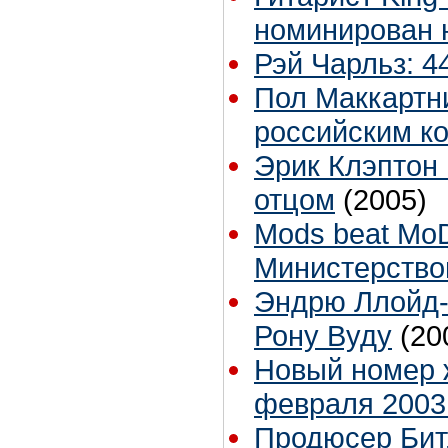
номинирован
Рэй Чарльз: 4
Пол Маккартн
российским к
Эрик Клэптон 
отцом
(2005)
Mods beat Mo
Министерств
Эндрю Ллойд-
Рону Вуду
(20
Новый номер ж
февраля 2003
Продюсер Бит