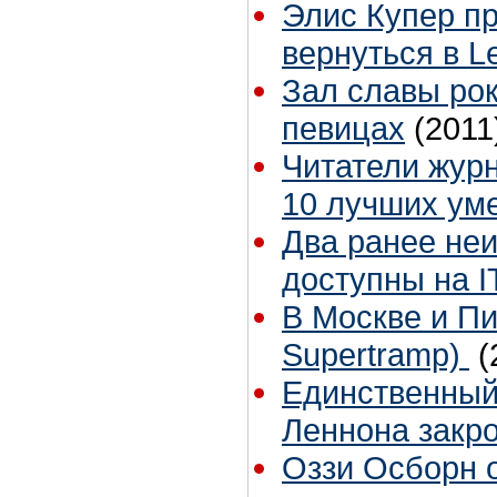
Элис Купер п
вернуться в L
Зал славы рок
певицах
(2011
Читатели журн
10 лучших ум
Два ранее неи
доступны на I
В Москве и Пи
Supertramp)
(
Единственный
Леннона закр
Оззи Осборн о