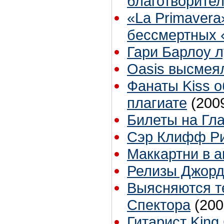
благотворите
«La Primavera
бессмертных «
Гари Барлоу 
Oasis высмея
Фанаты Kiss 
плагиате
(200
Билеты на Гл
Сэр Клифф Рич
Маккартни в а
Релизы Джорд
Выясняются т
Спектора
(200
Гитарист King