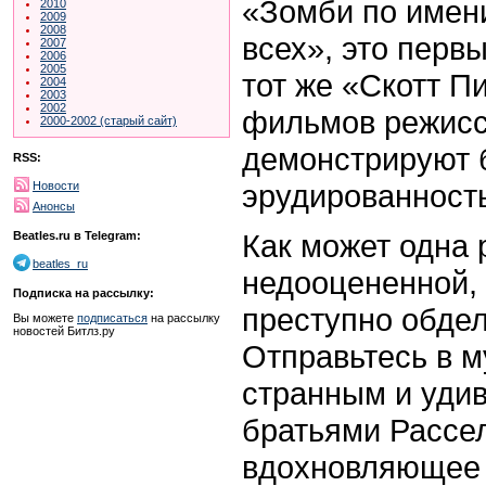
«Зомби по имен
2010
2009
2008
всех», это перв
2007
2006
2005
тот же «Скотт П
2004
2003
2002
фильмов режисс
2000-2002 (старый сайт)
демонстрируют
RSS:
эрудированность
Новости
Анонсы
Как может одна 
Beatles.ru в Telegram:
beatles_ru
недооцененной, 
Подписка на рассылку:
преступно обде
Вы можете
подписаться
на рассылку
новостей Битлз.ру
Отправьтесь в м
странным и уди
братьями Рассе
вдохновляющее 