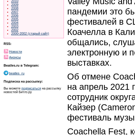
Valley Music and 
2010
2009
пандемии это б
2008
2007
2006
фестивалей в СШ
2005
2004
2003
Коачелла в Кал
2002
2000-2002 (старый сайт)
общались, слуша
RSS:
электронную и п
Новости
Анонсы
выставках.
Beatles.ru в Telegram:
Об отмене Coach
beatles_ru
Подписка на рассылку:
на апрель 2021 
Вы можете
подписаться
на рассылку
новостей Битлз.ру
сотрудник округ
Кайзер (Cameron
фестиваль музык
Coachella Fest,