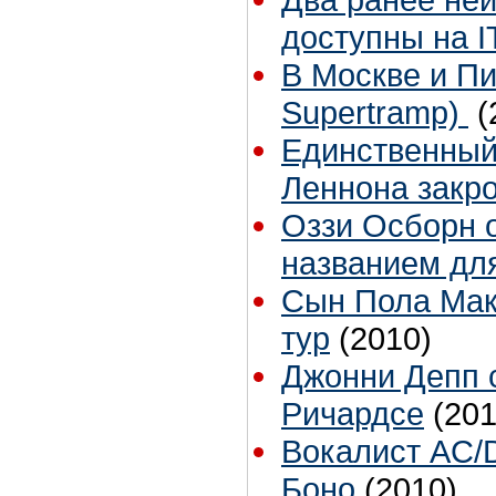
доступны на I
В Москве и Пи
Supertramp)
(
Единственный
Леннона закр
Оззи Осборн о
названием дл
Сын Пола Мак
тур
(2010)
Джонни Депп 
Ричардсе
(201
Вокалист AC/
Боно
(2010)