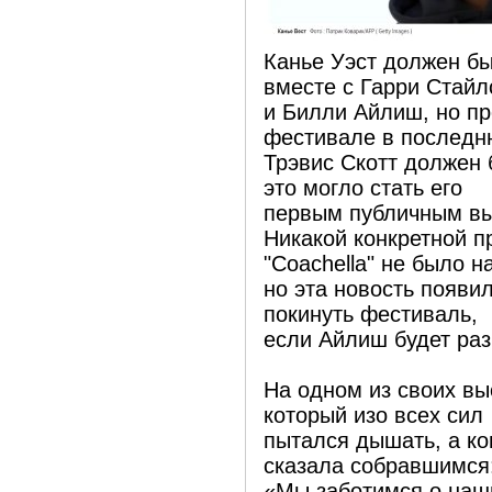
Канье Уэст должен бы
вместе с Гарри Стай
и Билли Айлиш, но пр
фестивале в последн
Трэвис Скотт должен 
это могло стать его
первым публичным выс
Никакой конкретной п
"Coachella" не было н
но эта новость появил
покинуть фестиваль,
если Айлиш будет ра
На одном из своих в
который изо всех сил
пытался дышать, а ког
сказала собравшимся
«Мы заботимся о наши