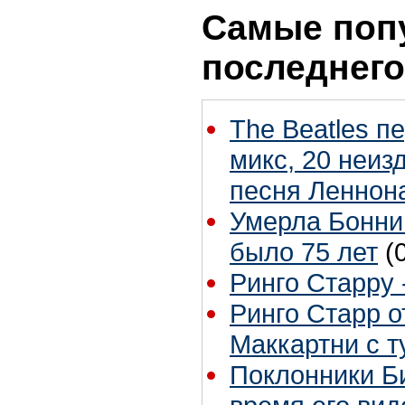
Самые поп
последнего
The Beatles п
микс, 20 неиз
песня Леннон
Умерла Бонни
было 75 лет
(
Ринго Старру -
Ринго Старр о
Маккартни с т
Поклонники Б