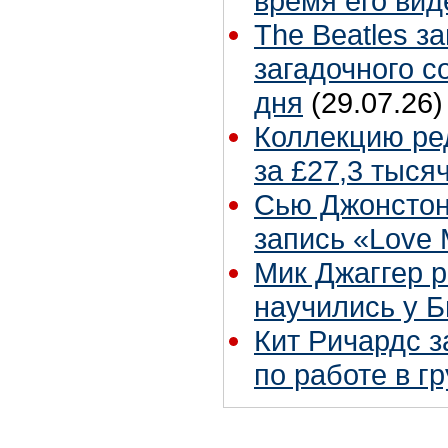
время его вид
The Beatles з
загадочного 
дня
(29.07.26)
Коллекцию ре
за £27,3 тыся
Сью Джонстон
запись «Love
Мик Джаггер р
научились у Б
Кит Ричардс з
по работе в г