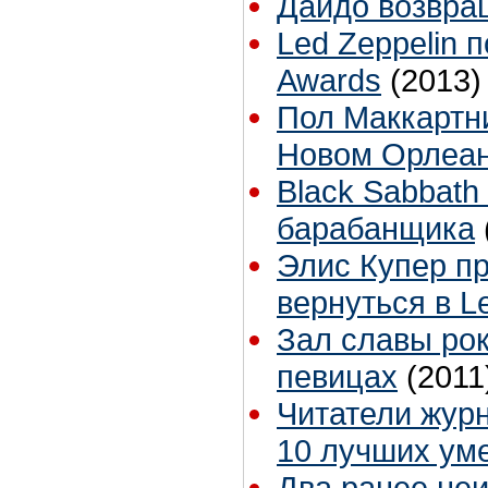
Дайдо возвра
Led Zeppelin 
Awards
(2013)
Пол Маккартн
Новом Орлеан
Black Sabbath
барабанщика
Элис Купер п
вернуться в L
Зал славы рок
певицах
(2011
Читатели журн
10 лучших ум
Два ранее неи