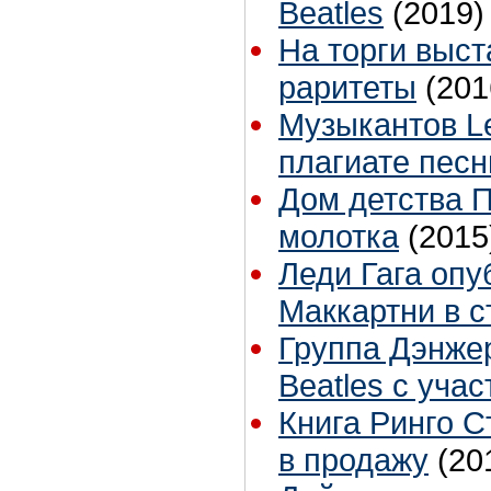
Beatles
(2019)
На торги выс
раритеты
(201
Музыкантов Le
плагиате песн
Дом детства П
молотка
(2015
Леди Гага опу
Маккартни в с
Группа Дэнже
Beatles с уча
Книга Ринго С
в продажу
(20