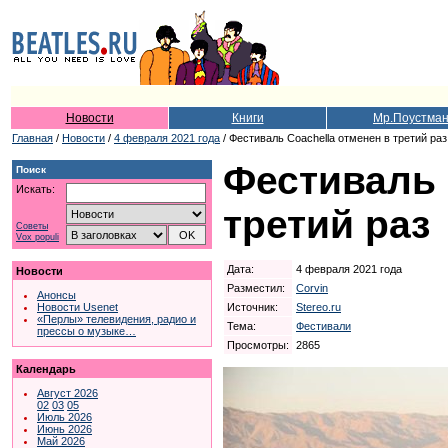
Новости
Книги
Мр.Поустма
Главная
/
Новости
/
4 февраля 2021 года
/ Фестиваль Coachella отменен в третий раз
Фестиваль 
Поиск
Искать:
третий раз
Советы
Vox populi
Дата:
4 февраля 2021 года
Новости
Разместил:
Corvin
Анонсы
Источник:
Stereo.ru
Новости Usenet
«Перлы» телевидения, радио и
Тема:
Фестивали
прессы о музыке…
Просмотры:
2865
Календарь
Август 2026
02
03
05
Июль 2026
Июнь 2026
Май 2026