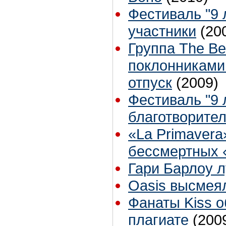
Фестиваль "9 л
участники
(20
Группа The B
поклонниками
отпуск
(2009)
Фестиваль "9 л
благотворите
«La Primavera
бессмертных «
Гари Барлоу 
Oasis высмея
Фанаты Kiss 
плагиате
(200