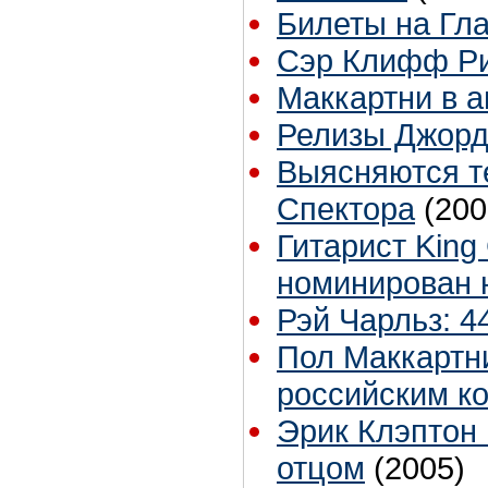
Билеты на Гл
Сэр Клифф Рич
Маккартни в а
Релизы Джорд
Выясняются т
Спектора
(200
Гитарист King
номинирован
Рэй Чарльз: 4
Пол Маккартн
российским к
Эрик Клэптон 
отцом
(2005)