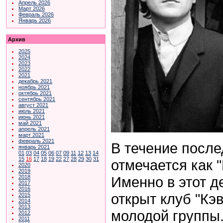
Апрель 2026
Март 2026
Февраль 2026
Январь 2026
Архив
2025
2024
2023
2022
2021
декабрь 2021
ноябрь 2021
октябрь 2021
сентябрь 2021
август 2021
июль 2021
июнь 2021
май 2021
апрель 2021
март 2021
февраль 2021
В течение после
январь 2021
01
03
04
05
06
07
09
11
12
13
14
15
16
17
18
19
22
27
28
29
30
31
отмечается как 
2020
2019
Именно в этот д
2018
2017
2016
открыт клуб "Кэ
2015
2014
2013
молодой группы. 
2012
2011