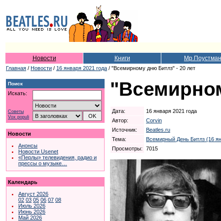
Новости
Книги
Мр.Поустма
Главная
/
Новости
/
16 января 2021 года
/ "Всемирному дню Битлз" - 20 лет
"Всемирном
Поиск
Искать:
Дата:
16 января 2021 года
Советы
Vox populi
Автор:
Corvin
Источник:
Beatles.ru
Новости
Тема:
Всемирный День Битлз (16 я
Анонсы
Просмотры:
7015
Новости Usenet
«Перлы» телевидения, радио и
прессы о музыке…
Календарь
Август 2026
02
03
05
06
07
08
Июль 2026
Июнь 2026
Май 2026