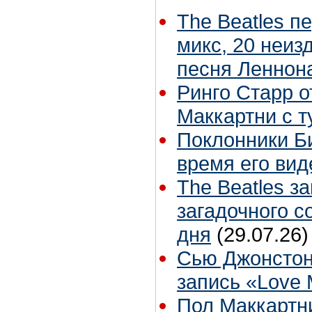
The Beatles п
микс, 20 неиз
песня Леннон
Ринго Старр о
Маккартни с т
Поклонники Б
время его вид
The Beatles з
загадочного 
дня
(29.07.26)
Сью Джонстон
запись «Love
Пол Маккартни