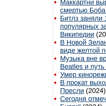
Маккартни выр
смертью Боба
Битлз заняли 
популярных з
Википедии
(20
В Новой Зелан
виде желтой 
Музыка вне в
Beatles и пут
Умер кинореж
В прокат вых
Пресли
(2024)
Сегодня отме