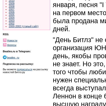
2010
января, песня "I
2009
2008
2007
на первом место
2006
2005
2004
была продана м
2003
2002
дней.
2000-2002 (старый сайт)
RSS:
"День Битлз" не
Новости
Анонсы
организация ЮНЕ
Beatles.ru в Telegram:
день, якобы про
beatles_ru
не знает. Но это
Подписка на рассылку:
того чтобы люби
Вы можете
подписаться
на рассылку
новостей Битлз.ру
нужен специальн
всегда выступал
Леннон в конце 
высшую награду 