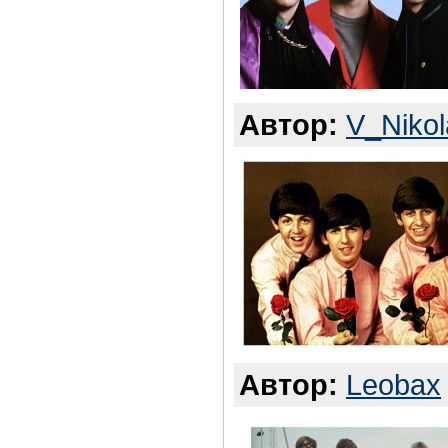
Автор:
V_Nikol
Автор:
Leobax