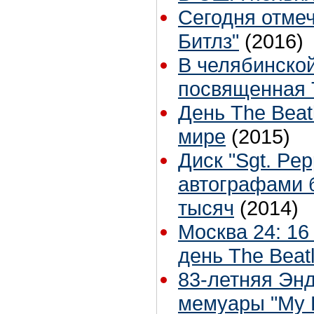
Сегодня отме
Битлз"
(2016)
В челябинской
посвященная 
День The Beat
мире
(2015)
Диск "Sgt. Pep
автографами б
тысяч
(2014)
Москва 24: 1
день The Beat
83-летняя Эн
мемуары "My L