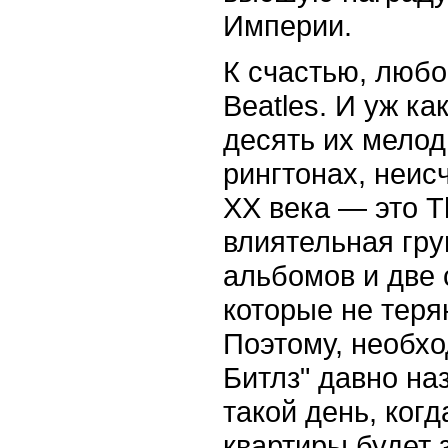
Империи.
К счастью, любо
Beatles. И уж к
десять их мелод
рингтонах, неис
XX века — это T
влиятельная гру
альбомов и две 
которые не теря
Поэтому, необх
Битлз" давно на
такой день, ког
квартиры будет 