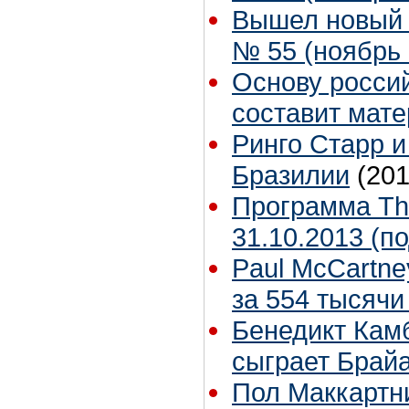
Вышел новый 
№ 55 (ноябрь 2
Основу росси
составит мате
Ринго Старр и 
Бразилии
(201
Программа The
31.10.2013 (п
Paul McCartne
за 554 тысячи
Бенедикт Кам
сыграет Брай
Пол Маккартни