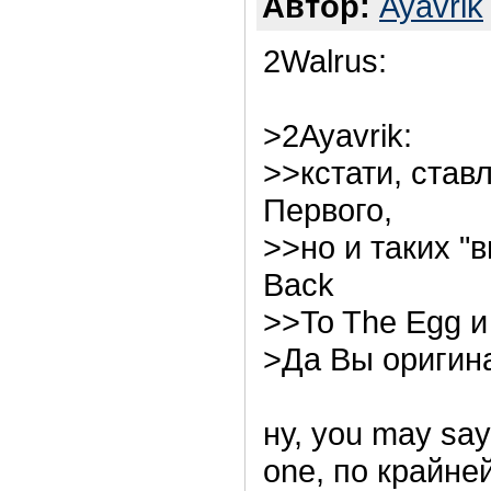
Автор:
Ayavrik
2Walrus:
>2Ayavrik:
>>кстати, ста
Первого,
>>но и таких "
Back
>>To The Egg и 
>Да Вы оригин
ну, you may say, 
one, по крайне