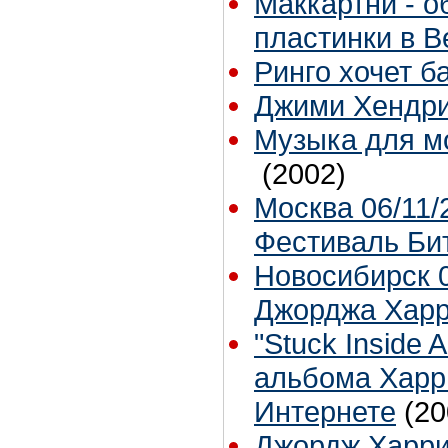
Маккартни - о
пластинки в 
Ринго хочет б
Джими Хендри
Музыка для мо
(2002)
Москва 06/11/
Фестиваль Би
Новосибирск 0
Джорджа Хар
"Stuck Inside 
альбома Харр
Интернете
(20
Джордж Харри