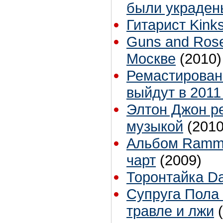
были украден
Гитарист Kink
Guns and Rose
Москве
(2010)
Ремастированн
выйдут в 2011
Элтон Джон ре
музыкой
(2010
Альбом Ramms
чарт
(2009)
Торонтайка Dai
Супруга Пола
травле и лжи