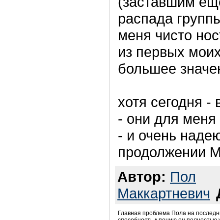
(заставшим ещ
распада группы
меня чисто но
из первых моих
большее значе
хотя сегодня -
- они для меня
- и очень надею
продолжении Me
Автор:
Пол
Маккартневич
Главная проблема Пола на последни