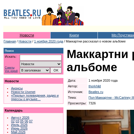
Новости
Книги
Мр.Поустма
Главная
/
Новости
/
1 ноября 2020 года
/ Маккартни рассказал о новом альбоме
Маккартни 
Поиск
Искать:
альбоме
Советы
Vox populi
Дата:
1 ноября 2020 года
Новости
Автор:
thorkhild
Анонсы
Источник:
Beatles.ru
Новости Usenet
«Перлы» телевидения, радио и
Тема:
Пол Маккартни - McCartney III
прессы о музыке…
Просмотры:
7326
Календарь
Август 2026
02
03
05
06
07
Июль 2026
Июнь 2026
Май 2026