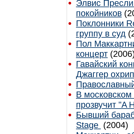
Элвис Пресли
покойников
(2
Поклонники Ro
группу в суд
(
Пол Маккартни
концерт
(2006
Гавайский кон
Джаггер охри
Православный
В московском
прозвучит "A H
Бывший бараба
Stage
(2004)