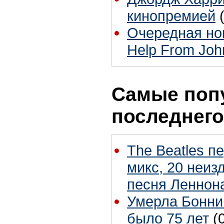
кинопремией
Очередная нови
Help From Joh
Самые поп
последнего
The Beatles п
микс, 20 неиз
песня Леннон
Умерла Бонни
было 75 лет
(