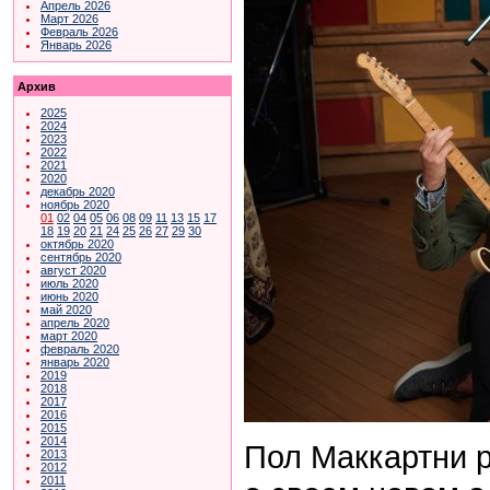
Апрель 2026
Март 2026
Февраль 2026
Январь 2026
Архив
2025
2024
2023
2022
2021
2020
декабрь 2020
ноябрь 2020
01
02
04
05
06
08
09
11
13
15
17
18
19
20
21
24
25
26
27
29
30
октябрь 2020
сентябрь 2020
август 2020
июль 2020
июнь 2020
май 2020
апрель 2020
март 2020
февраль 2020
январь 2020
2019
2018
2017
2016
2015
2014
Пол Маккартни 
2013
2012
2011