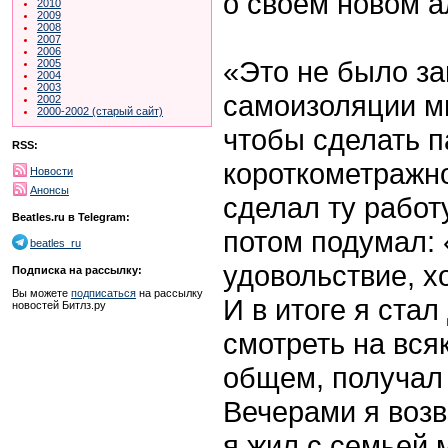
о своем новом а
2010
2009
2008
2007
2006
«Это не было з
2005
2004
2003
самоизоляции мн
2002
2000-2002 (старый сайт)
чтобы сделать 
RSS:
короткометражн
Новости
Анонсы
сделал ту работ
Beatles.ru в Telegram:
потом подумал: 
beatles_ru
удовольствие, х
Подписка на рассылку:
Вы можете
подписаться
на рассылку
И в итоге я стал
новостей Битлз.ру
смотреть на вся
общем, получал 
Вечерами я возв
я жил с семьей 