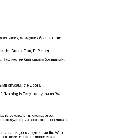
 часть коих, жаждущих бесплатного
 the Doors, Free, ELP, и т.д.
ра. Наш костер был самым большим!».
ми опусами the Doors.
 `Nothing is Easy`, попурри из `We
х, высоковольтных концертов.
ле вся аудитория восторженно хлопала
илось на видео выступление the Who
на, а относительно недавно были