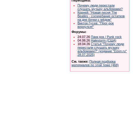
Периодика:
Почему люди перестали
слушать музыку альбомами?
Корней: "Новая песня The
Beatles - соскребание остатков
на дне бочки с мёдом"
Виктор Гусев: "Прог-рок
вернулся!"
Форумы:
24.07.26
Панк рок / Punk rock
04.06.26
Halestorm (США)
18.04.26
Статья "Почему люди
перестали слушать музыку
альбомами?" (издание "Dzen.ru"
28.07.2025)
См. также:
Полная подборка
материалов по этой теме (468)