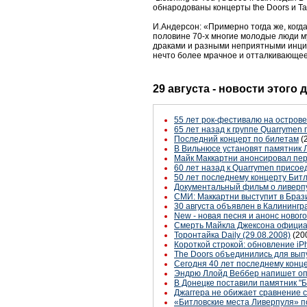
обнародованы концерты the Doors и Ta
И.Андерсон: «Примерно тогда же, когд
половине 70-х многие молодые люди му
драками и разными неприятными инцид
нечто более мрачное и отталкивающее.
29 августа - новости этого
55 лет рок-фестивалю на острове У
65 лет назад к группе Quarryme
Последний концерт по билетам
(
В Вильнюсе установят памятник 
Майк Маккартни анонсировал пе
60 лет назад к Quarrymen присо
50 лет последнему концерту Бит
Документальный фильм о ливерп
СМИ: Маккартни выступит в Браз
30 августа объявлен в Калининг
New - новая песня и анонс новог
Смерть Майкла Джексона официа
Торонтайка Daily (29.08.2008)
(20
Короткой строкой: обновление iPh
The Doors объединились для выпу
Сегодня 40 лет последнему конце
Эндрю Ллойд Веббер напишет опе
В Донецке поставили памятник "Б
Джаггера не обижает сравнение 
«Битловские места Ливерпуля» 