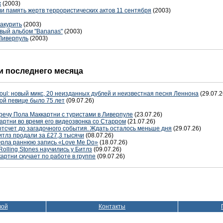
ж
(2003)
и память жертв террористических актов 11 сентября
(2003)
закурить
(2003)
овый альбом "Bananas"
(2003)
 Ливерпуль
(2003)
 последнего месяца
oul: новый микс, 20 неизданных дублей и неизвестная песня Леннона
(29.07.2
ой певице было 75 лет
(09.07.26)
речу Пола Маккартни с туристами в Ливерпуле
(23.07.26)
артни во время его видеозвонка со Старром
(21.07.26)
отсчет до загадочного события. Ждать осталось меньше дня
(29.07.26)
тлз продали за £27,3 тысячи
(08.07.26)
терла раннюю запись «Love Me Do»
(18.07.26)
Rolling Stones научились у Битлз
(09.07.26)
артни скучает по работе в группе
(09.07.26)
вой
Контакты