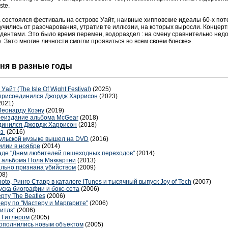
ste.
а состоялся фестиваль на острове Уайт, наивные хипповские идеалы 60-х пот
чились от разочарования, утратив те иллюзии, на которых выросли. Концер
ентами. Это было время перемен, водораздел : на смену сравнительно не
 Зато многие личности смогли проявиться во всем своем блеске».
 дня в разные годы
айт (The Isle Of Wight Festival)
(2025)
n присоединился Джордж Харрисон
(2023)
2021)
Леонарду Коэну
(2019)
реиздание альбома McGear
(2018)
единился Джордж Харрисон
(2018)
лз
(2016)
ульской музыке вышел на DVD
(2016)
илии в ноябре
(2014)
раде "Днем любителей пешеходных переходов"
(2014)
о альбома Пола Маккартни
(2013)
льно признана убийством
(2009)
08)
oto, Ринго Старр в каталоге iTunes и тысячный выпуск Joy of Tech
(2007)
ска биографии и бокс-сета
(2006)
рту The Beatles
(2006)
ру по "Мастеру и Маргарите"
(2006)
итлз"
(2006)
с Гитлером
(2005)
пополнились новым объектом
(2005)