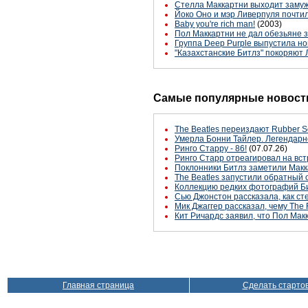
Стелла Маккартни выходит заму
Йоко Оно и мэр Ливерпуля почтил
Baby you're rich man!
(2003)
Пол Маккартни не дал обезьяне 
Группа Deep Purple выпустила н
"Казахстанские Битлз" покоряют
Самые популярные новости
The Beatles переиздают Rubber S
Умерла Бонни Тайлер. Легендарн
Ринго Старру - 86!
(07.07.26)
Ринго Старр отреагировал на вст
Поклонники Битлз заметили Макк
The Beatles запустили обратный 
Коллекцию редких фотографий Би
Сью Джонстон рассказала, как с
Мик Джаггер рассказал, чему The 
Кит Ричардс заявил, что Пол Макк
Главная страница
Сделать старто