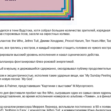
одился в тени Вудстока, хотя собрал большее количество зрителей, изрядная
ав сторожевых псов, засели на окрестных холмах.
ов: the Who, Jethro Tull, Джими Хендрикс, Procol Harum, Ten Years After, Taste,
но, все грелись у костров, и каждый норовил стащить головню из чужого кост
стрировали высокий уровень исполнения и накал сценического действа.
Галлахера фонтанировал блюз-роковой энергетикой.
й в музыку, и державшийся сдержанно, околдовывал публику продолжительны
ом и эксцентричностью, исполнив такие ударные вещи, как `My Sunday Feeling`,
 и новую песню `My God`.
ke & Palmer, представивших "Картинки с выставки" М.Мусоргского.
о дня фестиваля пробил час the Who, сыгравших один из самых своих ядрены
 представления, во время исполнения номеров из альбома «Томми», а в фина
е под началом режиссера Мюррея Лернера, всплывали постепенно: в 90-х появ
н DVD `Nothing is Easy` с концертом Jethro Tull, и комментариями Иэна Андерсо