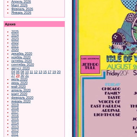
Апрель 2026
Март 2026
Февраль 2026
Январь 2026
Архив
2025
2024
2023
2022
2021
2020
декабрь 2020
ноябрь 2020
октябрь 2020
сентябрь 2020
август 2020
04
06
08
10
11
12
13
15
17
19
20
27
29
30
31
июль 2020
июнь 2020
май 2020
апрель 2020
март 2020
февраль 2020
январь 2020
2019
2018
2017
2016
2015
2014
2013
2012
2011