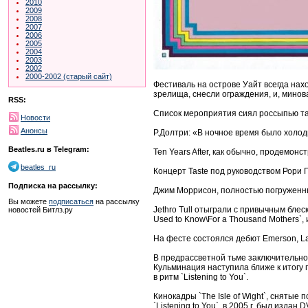
2010
2009
2008
2007
2006
2005
2004
2003
2002
2000-2002 (старый сайт)
Фестиваль на острове Уайт всегда нах
зрелища, снесли ограждения, и, минов
RSS:
Список мероприятия сиял россыпью талант
Новости
Анонсы
Р.Долтри: «В ночное время было холод
Beatles.ru в Telegram:
Ten Years After, как обычно, продемон
beatles_ru
Концерт Taste под руководством Рори 
Подписка на рассылку:
Джим Моррисон, полностью погруженны
Вы можете
подписаться
на рассылку
Jethro Tull отыграли с привычным блеск
новостей Битлз.ру
Used to Know\For a Thousand Mothers`,
На фесте состоялся дебют Emerson, La
В предрассветной тьме заключительног
Кульминация наступила ближе к итогу
в ритм `Listening to You`.
Кинокадры `The Isle of Wight`, сняты
`Listening to You`, в 2005 г. был изда