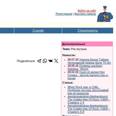
Войти на сайт
Регистрация
|
Выслать пароль
Ссылки
Спецпроекты
Дополнительно
Тема:
Рок-музыка
Новости:
09.07.26
Умерла Бонни Тайлер.
Поделиться:
Легендарной певице было 75 лет
18.05.26
Полвека альбому
Rainbow `Rising`
28.02.26
Ушел из жизни Нил
Седака - звезда раннего рок-н-
ролла
Статьи:
When Rock was a Child...
Подборка детских фотографий
рок-музыкантов
Awopbopaloobop Alopbamboom:
The Golden Age Of Rock (1969) -
Chapters 1-4
Awopbopaloobop Alopbamboom:
The Golden Age Of Rock (1969) -
Chapters 5-8