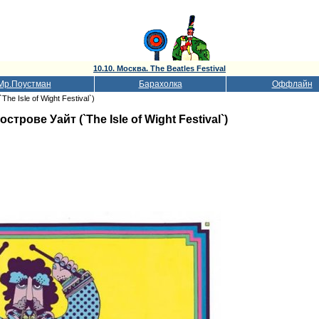
10.10. Москва. The Beatles Festival
Мр.Поустман
Барахолка
Оффлайн
e Isle of Wight Festival`)
рове Уайт (`The Isle of Wight Festival`)