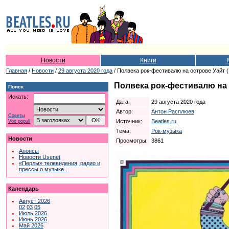
Новости
Книги
Главная
/
Новости
/
29 августа 2020 года
/ Полвека рок-фестивалю на острове Уайт (`Th
Полвека рок-фестивалю на ост
Поиск
Искать:
Дата:
29 августа 2020 года
Автор:
Антон Расплюев
Советы
Источник:
Beatles.ru
Vox populi
Тема:
Рок-музыка
Новости
Просмотры:
3861
Анонсы
Новости Usenet
«Перлы» телевидения, радио и
прессы о музыке…
Календарь
Август 2026
02
03
05
Июль 2026
Июнь 2026
Май 2026