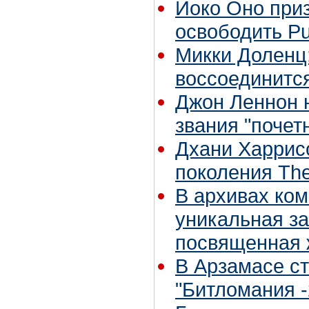
Йоко Оно при
освободить Pu
Микки Доленц:
воссоединитс
Джон Леннон 
звания "почет
Дхани Харрис
поколения The
В архивах ко
уникальная з
посвященная 
В Арзамасе с
"Битломания -