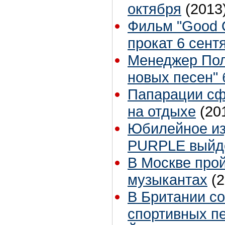
октября
(2013
Фильм "Good O
прокат 6 сент
Менеджер Пол
новых песен" 
Папарации сф
на отдыхе
(20
Юбилейное из
PURPLE выйде
В Москве про
музыкантах
(
В Британии с
спортивных п