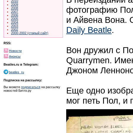
2010
2009
фотографию Пол
2008
2007
2006
и Айвена Вона. 
2005
2004
2003
Daily Beatle
.
2002
2000-2002 (старый сайт)
RSS:
Вон дружил с По
Новости
Анонсы
Quarrymen. Име
Beatles.ru в Telegram:
Джоном Леннон
beatles_ru
Подписка на рассылку:
Вы можете
подписаться
на рассылку
Еще одно изобр
новостей Битлз.ру
мог петь Пол, и