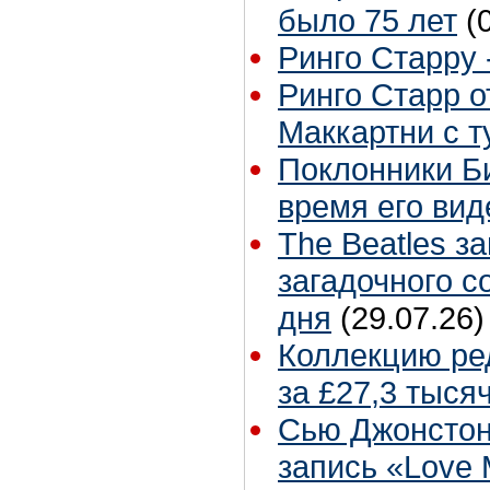
было 75 лет
(
Ринго Старру -
Ринго Старр о
Маккартни с т
Поклонники Б
время его вид
The Beatles з
загадочного 
дня
(29.07.26)
Коллекцию ре
за £27,3 тыся
Сью Джонстон
запись «Love