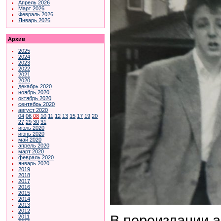
Апрель 2026
Март 2026
Февраль 2026
Январь 2026
Архив
2025
2024
2023
2022
2021
2020
декабрь 2020
ноябрь 2020
октябрь 2020
сентябрь 2020
август 2020
04
06
08
10
11
12
13
15
17
19
20
27
29
30
31
июль 2020
июнь 2020
май 2020
апрель 2020
март 2020
февраль 2020
январь 2020
2019
2018
2017
2016
2015
2014
2013
2012
В переиздании а
2011