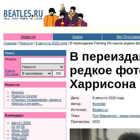
Новости
Книги
Мр.Поустма
Главная
/
Новости
/
8 августа 2020 года
/ В переиздании Flaming Pie нашли редкое ф
В переизда
Поиск
Искать:
редкое фот
Советы
Vox populi
Харрисона
Новости
Анонсы
Новости Usenet
Дата:
8 августа 2020 года
«Перлы» телевидения, радио и
прессы о музыке…
Автор:
thorkhild
Источник:
Beatles.ru
Календарь
Тема:
Пол Маккартни - ремастирова
Просмотры:
6222
Август 2026
02
03
05
Июль 2026
Июнь 2026
Май 2026