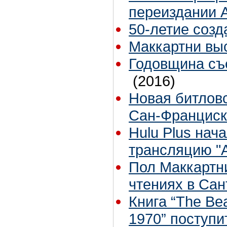
переиздании 
50-летие созд
Маккартни вы
Годовщина съ
(2016)
Новая битловс
Сан-Франциск
Hulu Plus на
трансляцию "A
Пол Маккартн
чтениях в Са
Книга “The Bea
1970” поступи