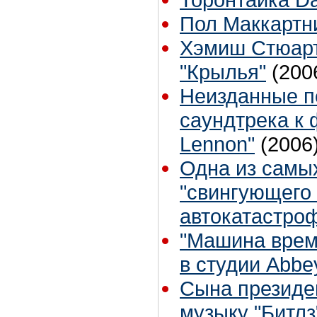
Пол Маккартни
Хэмиш Стюарт
"Крылья"
(200
Неизданные п
саундтрека к 
Lennon"
(2006
Одна из самы
"свингующего 
автокатастро
"Машина врем
в студии Abbe
Сына президе
музыку "Битлз