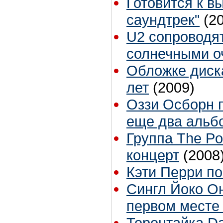
Готовится к в
саундтрек"
(2
U2 сопроводят
солнечными о
Обложке диск
лет
(2009)
Оззи Осборн 
еще два альб
Группа The Po
концерт
(2008
Кэти Перри по
Сингл Йоко Он
первом месте B
Торонтайка Dai