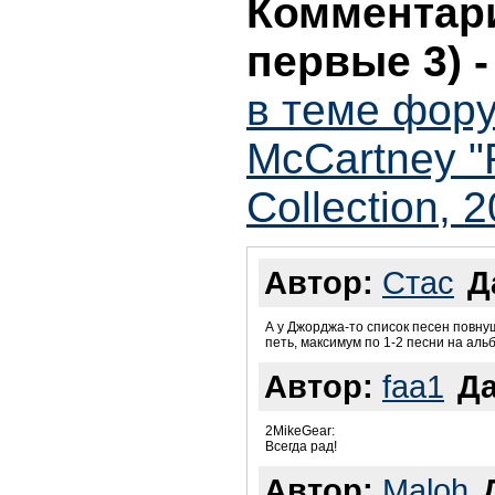
Комментари
первые 3)
в теме фор
McCartney "F
Collection, 2
Автор:
Стас
Д
А у Джорджа-то список песен повнуш
петь, максимум по 1-2 песни на аль
Автор:
faa1
Да
2MikeGear:
Всегда рад!
Автор:
Maloh