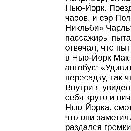
Нью-Йорк. Поезд
часов, и сэр По
Никльби» Чарльз
пассажиры пытал
отвечал, что пы
в Нью-Йорк Макк
автобус: «Удиви
пересадку, так 
Внутри я увидел
себя круто и ни
Нью-Йорка, смот
что они заметили
раздался громки