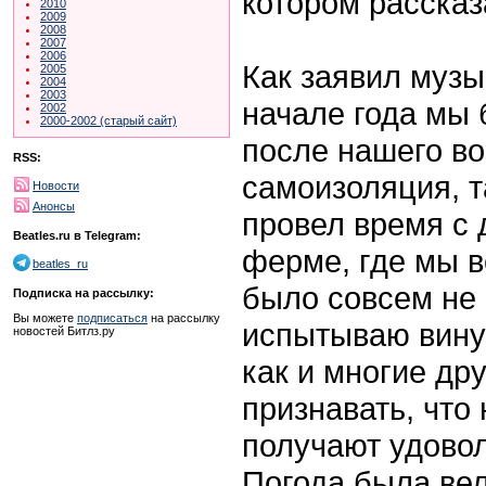
котором рассказ
2010
2009
2008
2007
2006
Как заявил музы
2005
2004
2003
начале года мы 
2002
2000-2002 (старый сайт)
после нашего в
RSS:
самоизоляция, т
Новости
Анонсы
провел время с 
Beatles.ru в Telegram:
ферме, где мы в
beatles_ru
было совсем не 
Подписка на рассылку:
Вы можете
подписаться
на рассылку
испытываю вину 
новостей Битлз.ру
как и многие др
признавать, что 
получают удовол
Погода была вел