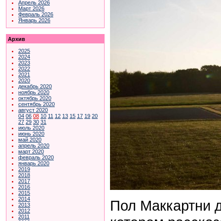
Апрель 2026
Март 2026
Февраль 2026
Январь 2026
Архив
2025
2024
2023
2022
2021
2020
декабрь 2020
ноябрь 2020
октябрь 2020
сентябрь 2020
август 2020
04
06
08
10
11
12
13
15
17
19
20
27
29
30
31
июль 2020
июнь 2020
май 2020
апрель 2020
март 2020
февраль 2020
январь 2020
2019
2018
2017
2016
2015
2014
Пол Маккартни 
2013
2012
2011