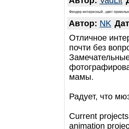
Автор:
VadLit
Фендер интересный...цвет прикольн
Автор:
NK
Дат
Отличное интер
почти без вопр
Замечательные
фотографирова
мамы.
Радует, что мю
Current projects
animation projec