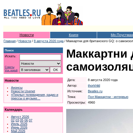
Новости
Книги
Мр.Поустма
Главная
/
Новости
/
8 августа 2020 года
/ Маккартни для британского GQ: о самоизол
Маккартни 
Поиск
Искать:
самоизоляц
Советы
Vox populi
Дата:
8 августа 2020 года
Новости
Автор:
thorkhild
Анонсы
Источник:
Beatles.ru
Новости Usenet
«Перлы» телевидения, радио и
Тема:
Пол Маккартни - интервью
прессы о музыке…
Просмотры:
4960
Календарь
Август 2026
02
03
05
06
07
Июль 2026
Июнь 2026
Май 2026