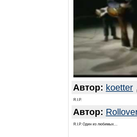
Автор:
koetter
R.I.P.
Автор:
Rollove
R.I.P. Один из любимых....