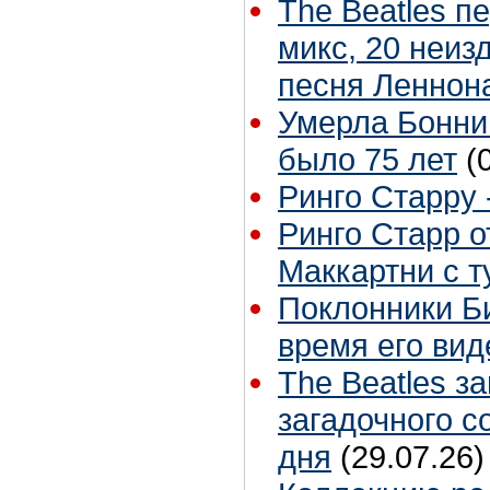
The Beatles п
микс, 20 неиз
песня Леннон
Умерла Бонни
было 75 лет
(
Ринго Старру -
Ринго Старр о
Маккартни с т
Поклонники Б
время его вид
The Beatles з
загадочного 
дня
(29.07.26)