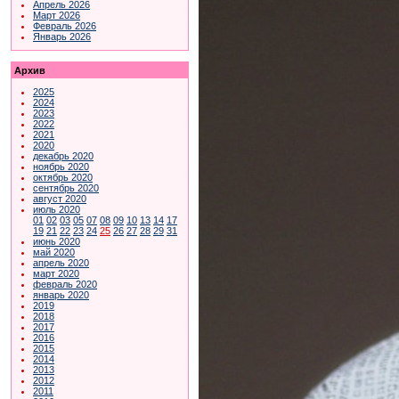
Апрель 2026
Март 2026
Февраль 2026
Январь 2026
Архив
2025
2024
2023
2022
2021
2020
декабрь 2020
ноябрь 2020
октябрь 2020
сентябрь 2020
август 2020
июль 2020
01
02
03
05
07
08
09
10
13
14
17
19
21
22
23
24
25
26
27
28
29
31
июнь 2020
май 2020
апрель 2020
март 2020
февраль 2020
январь 2020
2019
2018
2017
2016
2015
2014
2013
2012
2011