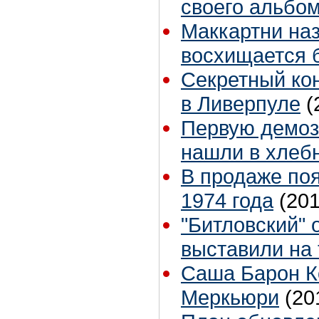
своего альбо
Маккартни на
восхищается 
Секретный ко
в Ливерпуле
(
Первую демоз
нашли в хлеб
В продаже по
1974 года
(201
"Битловский" 
выставили на 
Саша Барон К
Меркьюри
(20