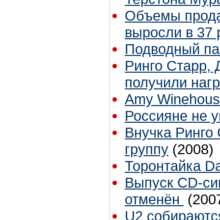
Объемы прода
выросли в 37 
Подводный па
Ринго Старр,
получили наг
Amy Winehouse 
Россияне не 
Внучка Ринго
группу
(2008)
Торонтайка Dai
Выпуск CD-син
отменён
(200
U2 собираютс