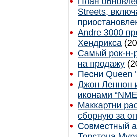
План обновле
Streets, вклю
приостановле
Andre 3000 пр
Хендрикса
(20
Cамый рок-н-
на продажу
(2
Песни Queen '
Джон Леннон и
иконами “NME
Маккартни ра
сборную за от
Совместный а
Терстона Мур