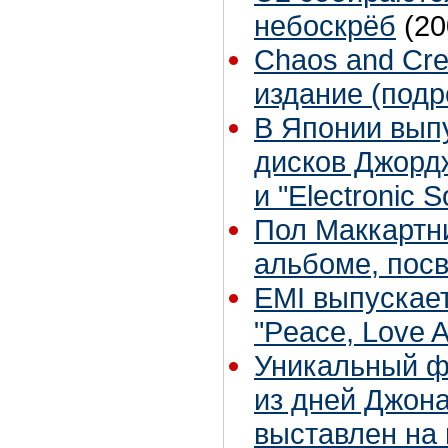
небоскрёб
(20
Chaos and Crea
издание (подр
В Японии вып
дисков Джордж
и "Electronic 
Пол Маккартни
альбоме, пос
EMI выпускае
"Peace, Love A
Уникальный ф
из дней Джона
выставлен на