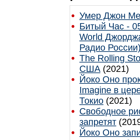
Умер Джон М
Битый Час - 05
World Джорджа
Радио России
The Rolling S
США
(2021)
Йоко Оно про
Imagine в це
Токио
(2021)
Свободное рис
запретят
(201
Йоко Оно зап