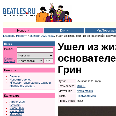
Новости
Книги
Мр.Поустма
Главная
/
Новости
/
25 июля 2020 года
/ Ушел из жизни один из основателей Fleetwo
Ушел из жи
Поиск
Искать:
основателе
Советы
Vox populi
Грин
Новости
Анонсы
Новости Usenet
Дата:
25 июля 2020 года
«Перлы» телевидения, радио и
прессы о музыке…
Разместил:
MikiFR
Источник:
News.mail.ru
Календарь
Тема:
Fleetwood Mac
Просмотры:
4562
Август 2026
02
03
05
Июль 2026
Июнь 2026
Май 2026