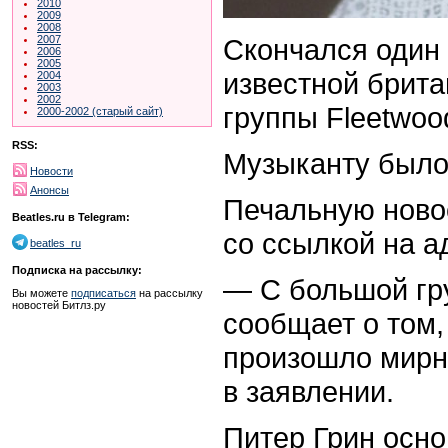
2010
2009
2008
Скончался один 
2007
2006
2005
известной брита
2004
2003
2002
группы Fleetwoo
2000-2002 (старый сайт)
RSS:
Музыканту было 
Новости
Анонсы
Печальную ново
Beatles.ru в Telegram:
со ссылкой на а
beatles_ru
Подписка на рассылку:
— С большой гр
Вы можете
подписаться
на рассылку
новостей Битлз.ру
сообщает о том,
произошло мирно
в заявлении.
Питер Грин осно