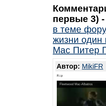
Комментари
первые 3)
в теме фору
жизни один 
Mac Питер 
Автор:
MikiFR
R.i.p
Fleetwood Mac-Albatros