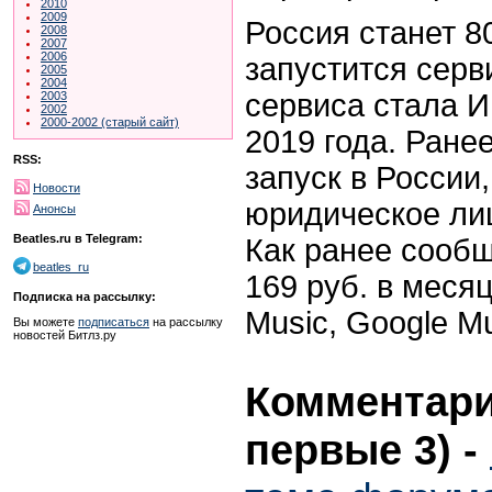
2010
2009
Россия станет 8
2008
2007
2006
запустится сер
2005
2004
сервиса стала И
2003
2002
2000-2002 (старый сайт)
2019 года. Ране
RSS:
запуск в России,
Новости
юридическое ли
Анонсы
Beatles.ru в Telegram:
Как ранее сообщ
beatles_ru
169 руб. в меся
Подписка на рассылку:
Music, Google M
Вы можете
подписаться
на рассылку
новостей Битлз.ру
Комментари
первые 3)
-