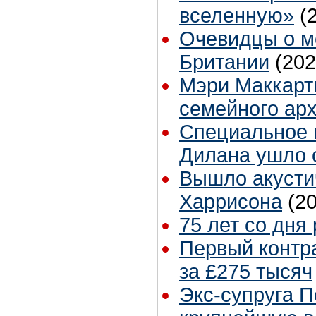
вселенную»
(
Очевидцы о м
Британии
(202
Мэри Маккарт
семейного ар
Специальное и
Дилана ушло с
Вышло акусти
Харрисона
(2
75 лет со дня
Первый контр
за £275 тысяч
Экс-супруга 