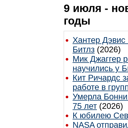
9 июля - но
годы
Хантер Дэвис 
Битлз
(2026)
Мик Джаггер р
научились у Б
Кит Ричардс з
работе в груп
Умерла Бонни
75 лет
(2026)
К юбилею Сев
NASA отправил