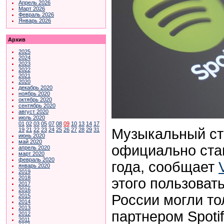
Апрель 2026
Март 2026
Февраль 2026
Январь 2026
Архив
2025
2024
2023
2022
2021
2020
декабрь 2020
ноябрь 2020
октябрь 2020
сентябрь 2020
август 2020
июль 2020
01
02
03
05
07
08
09
10
13
14
17
Музыкальный стр
19
21
22
23
24
25
26
27
28
29
31
июнь 2020
май 2020
официально стан
апрель 2020
март 2020
февраль 2020
года, сообщает
январь 2020
2019
2018
этого пользоват
2017
2016
России могли то
2015
2014
2013
партнером Spoti
2012
2011