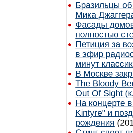
Бразильцы об
Мика Джаггер
Фасады домов
полностью сте
Петиция за в
в эфир радиос
минут классик
В Москве зак
The Bloody Bee
Out Of Sight (
На концерте в
Kintyre" и по
рождения
(20
Стинг споет п