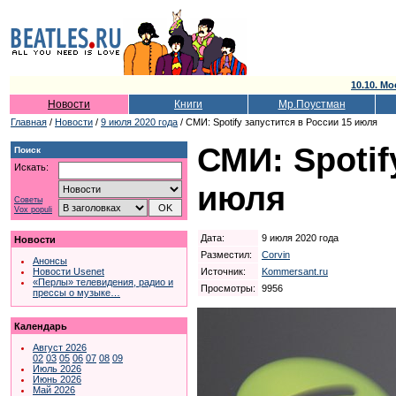
10.10. Мо
Новости
Книги
Мр.Поустман
Главная
/
Новости
/
9 июля 2020 года
/ СМИ: Spotify запустится в России 15 июля
СМИ: Spotif
Поиск
Искать:
июля
Советы
Vox populi
Дата:
9 июля 2020 года
Новости
Разместил:
Corvin
Анонсы
Источник:
Kommersant.ru
Новости Usenet
«Перлы» телевидения, радио и
Просмотры:
9956
прессы о музыке…
Календарь
Август 2026
02
03
05
06
07
08
09
Июль 2026
Июнь 2026
Май 2026