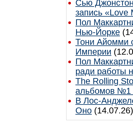
Сью Джонстон
запись «Love
Пол Маккартни
Нью-Йорке
(1
Тони Айомми 
Империи
(12.
Пол Маккартни
ради работы н
The Rolling S
альбомов №1 
В Лос-Анджел
Оно
(14.07.26