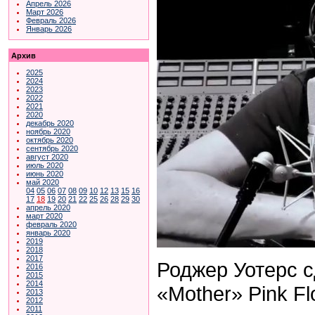
Апрель 2026
Март 2026
Февраль 2026
Январь 2026
Архив
2025
2024
2023
2022
2021
2020
декабрь 2020
ноябрь 2020
октябрь 2020
сентябрь 2020
август 2020
июль 2020
июнь 2020
май 2020
04
05
06
07
08
09
10
12
13
15
16
17
18
19
20
21
22
25
26
28
29
30
апрель 2020
март 2020
февраль 2020
январь 2020
2019
2018
2017
Роджер Уотерс 
2016
2015
2014
«Mother» Pink Fl
2013
2012
2011