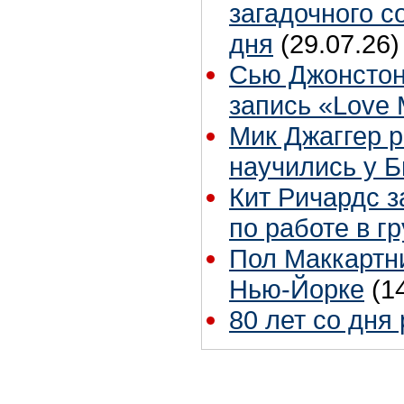
загадочного 
дня
(29.07.26)
Сью Джонстон
запись «Love
Мик Джаггер р
научились у Б
Кит Ричардс з
по работе в г
Пол Маккартни
Нью-Йорке
(1
80 лет со дня