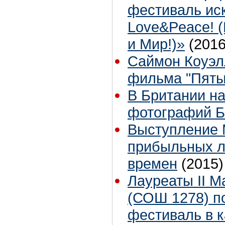
фестиваль иск
Love&Peace! (
и Мир!)»
(2016
Саймон Коуэл
фильма "Пяты
В Британии н
фотографий Б
Выступление 
прибыльных л
времен
(2015)
Лауреаты II М
(СОШ 1278) п
фестиваль в к