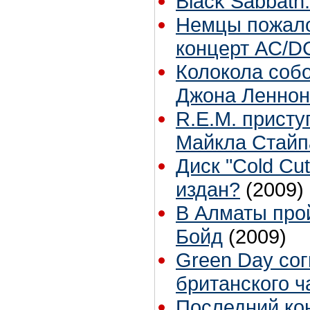
Black Sabbath
Немцы пожало
концерт AC/D
Колокола соб
Джона Леннона
R.E.M. присту
Майкла Стайп
Диск "Cold Cu
издан?
(2009)
В Алматы про
Бойд
(2009)
Green Day со
британского ч
Последний кон