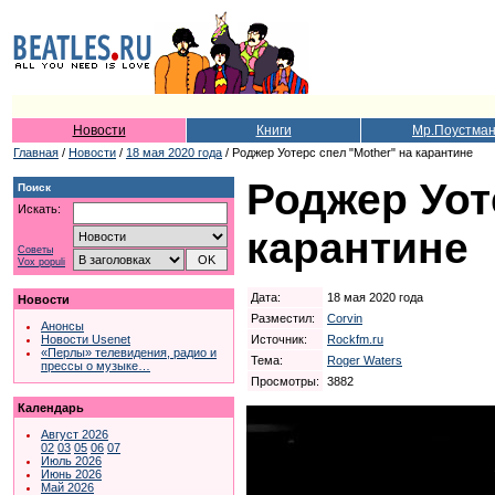
Новости
Книги
Мр.Поустма
Главная
/
Новости
/
18 мая 2020 года
/ Роджер Уотерс спел "Mother" на карантине
Роджер Уот
Поиск
Искать:
карантине
Советы
Vox populi
Дата:
18 мая 2020 года
Новости
Разместил:
Corvin
Анонсы
Источник:
Rockfm.ru
Новости Usenet
«Перлы» телевидения, радио и
Тема:
Roger Waters
прессы о музыке…
Просмотры:
3882
Календарь
Август 2026
02
03
05
06
07
Июль 2026
Июнь 2026
Май 2026