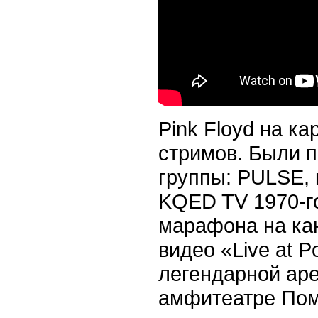
Pink Floyd на к
стримов. Были п
группы: PULSE, 
KQED TV 1970-го
марафона на ка
видео «Live at 
легендарной аре
амфитеатре Помп