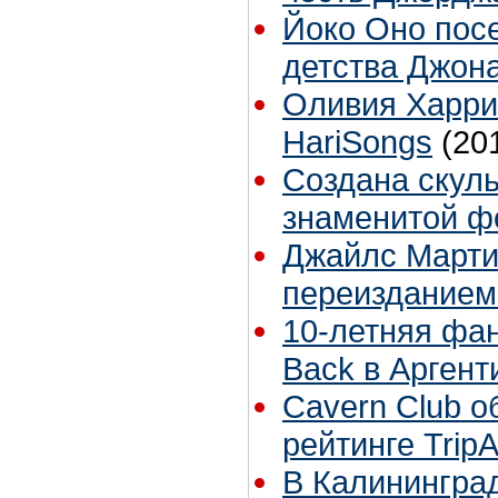
Йоко Оно посе
детства Джон
Оливия Харри
HariSongs
(20
Создана скуль
знаменитой ф
Джайлс Марти
переизданием 
10-летняя фан
Back в Аргент
Cavern Club о
рейтинге TripA
В Калининград