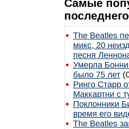
Самые поп
последнего
The Beatles п
микс, 20 неиз
песня Леннон
Умерла Бонни
было 75 лет
(
Ринго Старр о
Маккартни с т
Поклонники Б
время его вид
The Beatles з