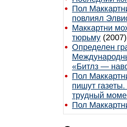
Пол Маккартн
повлиял Элви
Маккартни мож
тюрьму
(2007)
Определен гра
Международн
«Битлз — нав
Пол Маккартни
пишут газеты.
трудный моме
Пол Маккартни