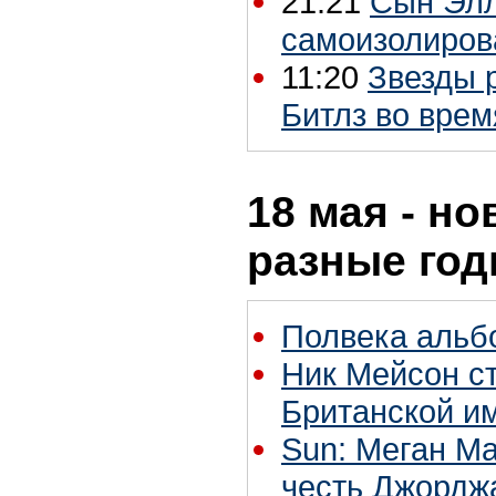
21:21
Сын Эл
самоизолиров
11:20
Звезды 
Битлз во врем
18 мая - но
разные го
Полвека альбо
Ник Мейсон с
Британской и
Sun: Меган Ма
честь Джордж