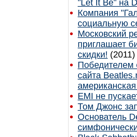
"Let It Be" на
Компания "Гал
социальную се
Московский р
приглашает б
скидки!
(2011)
Победителем 
сайта Beatles
американская 
EMI не пускае
Том Джонс за
Основатель De
симфонически