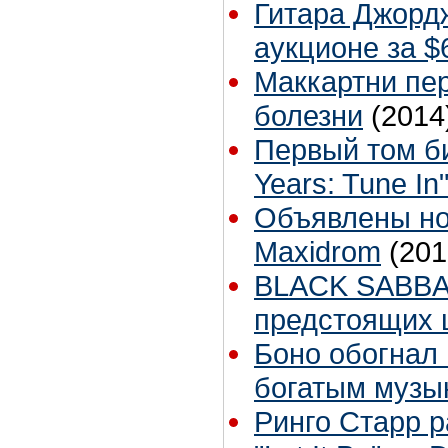
Гитара Джорд
аукционе за $
Маккартни пер
болезни
(2014
Первый том би
Years: Tune In
Объявлены но
Maxidrom
(201
BLACK SABBA
предстоящих
Боно обогнал
богатым музы
Ринго Старр р