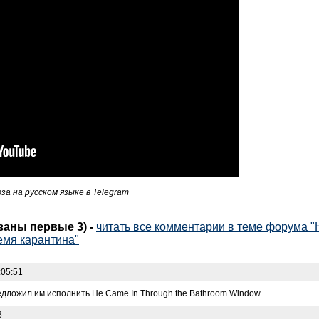
за на русском языке в Telegram
азаны первые 3)
-
читать все комментарии в теме форума "
емя карантина"
:05:51
едложил им исполнить He Came In Through the Bathroom Window...
3