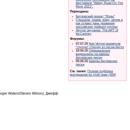
фестивале "Abbey Road On The
River 2021".
Периодика:
Битловский проект "Яллы"
Слышали, знаем: кому, зачем и
как отдают дань уважения
российские трибьют-группы
Другое звучание. The ART of
McCartney
Форумы:
07.07.26
Nan Vernon выкинула
"глупую" строчку из песни Битлз
18.06.26
Официальные
видеоклипы на каверы
битловских песен
09.06.26
Каверы битловских
песен
См. также:
Полная подборка
материалов по этой теме (509)
.
oger Waters/Steven Wilson), Джефф