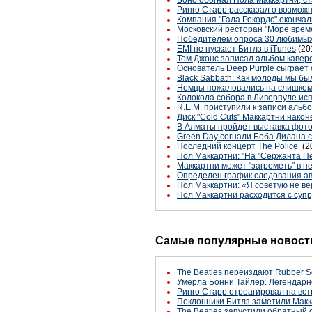
Боно обогнал Пола Маккартни, с
Ринго Старр рассказал о возможно
Компания "Гала Рекордс" окончал
Московский ресторан "Море врем
Победителем опроса 30 любимых в
EMI не пускает Битлз в iTunes
(20
Том Джонс записал альбом кавер
Основатель Deep Purple сыграет
Black Sabbath: Как молоды мы бы
Немцы пожаловались на слишком
Колокола собора в Ливерпуле ис
R.E.M. приступили к записи альб
Диск "Cold Cuts" Маккартни након
В Алматы пройдет выставка фот
Green Day согнали Боба Дилана 
Последний концерт The Police
(2
Пол Маккартни: "На "Сержанта П
Маккартни может "загреметь" в 
Определен график следования а
Пол Маккартни: «Я советую не ве
Пол Маккартни расходится с супр
Самые популярные новости
The Beatles переиздают Rubber S
Умерла Бонни Тайлер. Легендарн
Ринго Старр отреагировал на вст
Поклонники Битлз заметили Макк
The Beatles запустили обратный 