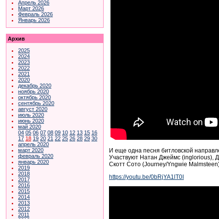
Апрель 2026
Март 2026
Февраль 2026
Январь 2026
Архив
2025
2024
2023
2022
2021
2020
декабрь 2020
ноябрь 2020
октябрь 2020
сентябрь 2020
август 2020
июль 2020
июнь 2020
май 2020
04
05
06
07
08
09
10
12
13
15
16
17
18
19
20
21
22
25
26
28
29
30
апрель 2020
И еще одна песня битловской направл
март 2020
февраль 2020
Участвуют Натан Джеймс (inglorious), 
январь 2020
Скотт Сото (Journey/Yngwie Malmsteen),
2019
2018
https://youtu.be/0bRjYA1lT0I
2017
2016
2015
2014
2013
2012
2011