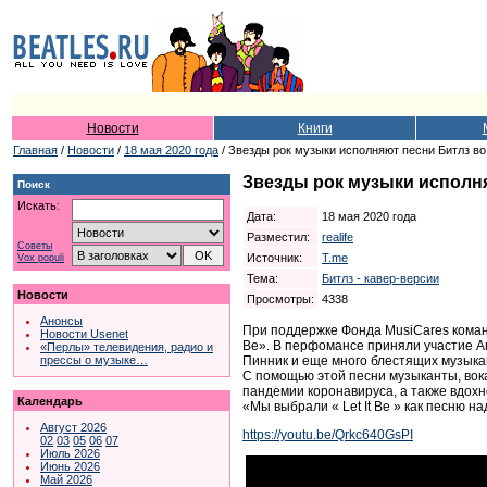
Новости
Книги
Главная
/
Новости
/
18 мая 2020 года
/ Звезды рок музыки исполняют песни Битлз во
Звезды рок музыки исполня
Поиск
Искать:
Дата:
18 мая 2020 года
Разместил:
realife
Советы
Источник:
T.me
Vox populi
Тема:
Битлз - кавер-версии
Новости
Просмотры:
4338
Анонсы
При поддержке Фонда MusiCares команд
Новости Usenet
Be». В перфомансе приняли участие Авр
«Перлы» телевидения, радио и
Пинник и еще много блестящих музыка
прессы о музыке…
С помощью этой песни музыканты, вок
пандемии коронавируса, а также вдохно
Календарь
«Мы выбрали « Let It Be » как песню 
Август 2026
https://youtu.be/Qrkc640GsPI
02
03
05
06
07
Июль 2026
Июнь 2026
Май 2026