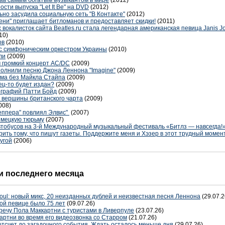
тав самым богатым музыкантом в мире
(2012)
сти выпуска "Let It Be" на DVD
(2012)
ьно засудила социальную сеть "В Контакте"
(2012)
ени" приглашает битломанов и предоставляет скидки!
(2011)
окалисток сайта Beatles.ru стала легендарная американская певица Janis Jo
10)
ов
(2010)
 с симфоническим оркестром Украины
(2010)
ли
(2009)
 громкий концерт AC/DC
(2009)
полнили песню Джона Леннона "Imagine"
(2009)
ома без Майкла Стайпа
(2009)
ец-то будет издан?
(2009)
ографий Патти Бойд
(2009)
с вершины британского чарта
(2009)
008)
еппера" повлиял Элвис"
(2007)
немецкую тюрьму
(2007)
втобусов на 3-й Международный музыкальный фестиваль «Битлз — навсегда
рить тому, что пишут газеты. Поддержите меня и Хэзер в этот трудный момен
угой
(2006)
 последнего месяца
oul: новый микс, 20 неизданных дублей и неизвестная песня Леннона
(29.07.2
ой певице было 75 лет
(09.07.26)
речу Пола Маккартни с туристами в Ливерпуле
(23.07.26)
артни во время его видеозвонка со Старром
(21.07.26)
отсчет до загадочного события. Ждать осталось меньше дня
(29.07.26)