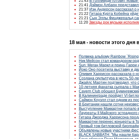
21:43
В Голливуде готовят новый
21:41
Дэймон Албарн представил
21:37
Иэн Андерсон рассказал о
21:22
Гитара Курта Кобейна уйде
21:21
Сын Эллы Фицджеральд сам
11:20
Звезды рок музыки исполня
18 мая - новости этого дня
Полвека альбому Rainbow `Rising
Ник Мейсон стал командором ор
Sun: Меган Маркл и принц Гарри
Йоко Оно посетила выставку и д
Оливия Харрисон рассказала о н
Создана скульптура в честь 50-
Джайлс Мартин подтвердил, что 
10-летняя фанатка сыграла с Мак
Cavern Club обошел Букингемский
В Калининграде пройдет VI битлом
Саймон Коуэлл стал одним из пр
В Британии нашли сотни неизве
Выступление Маккартни попало в
Лауреаты II Майского эстрадного
Гитара Джорджа Харрисона прода
Маккартни перенес концерты в То
Первый том битловской биографии 
Объявлены новые участники фес
BLACK SABBATH: "Мы нашли бар