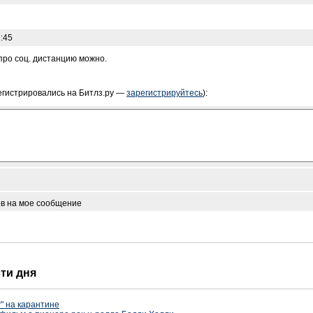
:45
 про соц. дистанцию можно.
егистрировались на Битлз.ру —
зарегистрируйтесь
):
ов на мое сообщение
сти дня
" на карантине