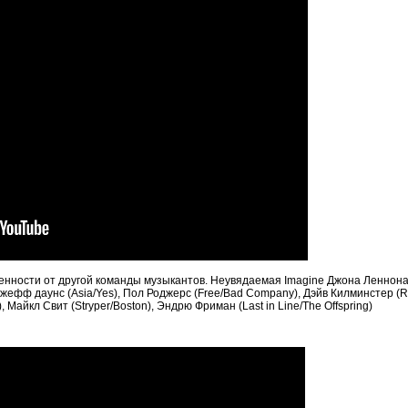
енности от другой команды музыкантов. Неувядаемая Imagine Джона Леннона
Джефф даунс (Asia/Yes), Пол Роджерс (Free/Bad Company), Дэйв Килминстер (R
 Майкл Свит (Stryper/Boston), Эндрю Фриман (Last in Line/The Offspring)