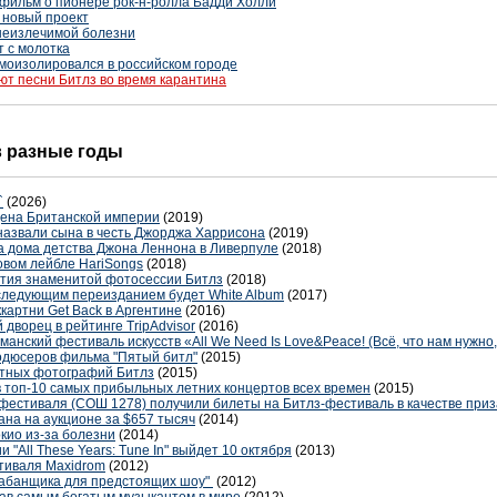
 фильм о пионере рок-н-ролла Бадди Холли
 новый проект
 неизлечимой болезни
т с молотка
оизолировался в российском городе
ют песни Битлз во время карантина
 в разные годы
`
(2026)
дена Британской империи
(2019)
 назвали сына в честь Джорджа Харрисона
(2019)
ва дома детства Джона Леннона в Ливерпуле
(2018)
овом лейбле HariSongs
(2018)
летия знаменитой фотосессии Битлз
(2018)
следующим переизданием будет White Album
(2017)
картни Get Back в Аргентине
(2016)
 дворец в рейтинге TripAdvisor
(2016)
анский фестиваль искусств «All We Need Is Love&Peace! (Всё, что нам нужно,
одюсеров фильма "Пятый битл"
(2015)
стных фотографий Битлз
(2015)
 топ-10 самых прибыльных летних концертов всех времен
(2015)
 фестиваля (СОШ 1278) получили билеты на Битлз-фестиваль в качестве приз
на на аукционе за $657 тысяч
(2014)
кио из-за болезни
(2014)
"All These Years: Tune In" выйдет 10 октября
(2013)
тиваля Maxidrom
(2012)
абанщика для предстоящих шоу"
(2012)