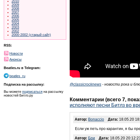
2010
2009
2008
2007
2006
2005
2004
2003
2002
2000-2002 (старый сайт)
RSS:
Новости
Анонсы
Beatles.ru в Telegram:
beatles_ru
@classicrocknews
- новости рока и блю
Подписка на рассылку:
Вы можете
подписаться
на рассылку
новостей Битлз.ру
Комментарии (всего 7, пок
исполняют песни Битлз во вр
Автор:
Bonaccio
Дата:
18.05.20 18
Если уж петь про карантин, я бы пр
Автор:
Бри
Дата:
18.05.20 20:12:2