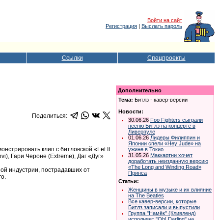
Войти на сайт
Регистрация
|
Выслать пароль
Ссылки
Спецпроекты
Дополнительно
Тема:
Битлз - кавер-версии
Новости:
Поделиться:
30.06.26
Foo Fighters сыграли
песню Битлз на концерте в
Ливерпуле
01.06.26
Лидеры Филиппин и
Японии спели «Hey Jude» на
нстрировать клип с битловской «Let It
ужине в Токио
31.05.26
Маккартни хочет
i), Гари Чероне (Extreme), Даг «Дуг»
доработать неизданную версию
«The Long and Winding Road»
ой индустрии, пострадавших от
Принса
о.
Статьи:
Женщины в музыке и их влияние
на The Beatles
Все кавер-версии, которые
Битлз записали и выпустили
Группа "Намёк" (Кливленд)
исполняет "Oh! Darling" на