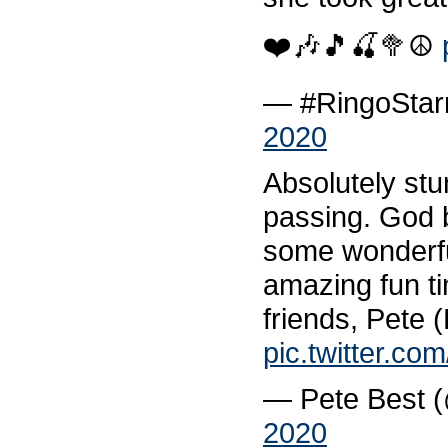
❤️🎶🎵🍒🥦☮️
— #RingoStarr
2020
Absolutely stu
passing. God 
some wonderf
amazing fun t
friends, Pete 
pic.twitter.c
— Pete Best 
2020