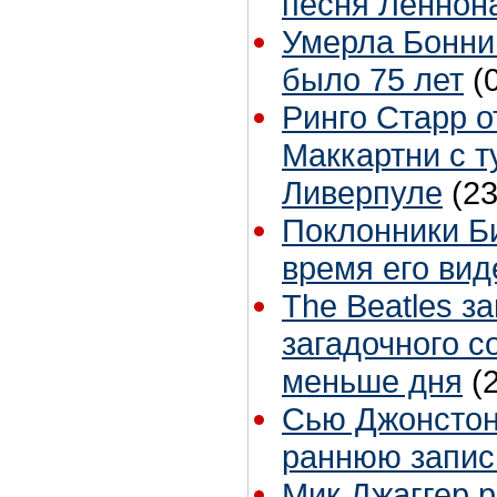
песня Леннон
Умерла Бонни
было 75 лет
(
Ринго Старр о
Маккартни с т
Ливерпуле
(23
Поклонники Б
время его вид
The Beatles з
загадочного с
меньше дня
(
Сью Джонстон 
раннюю запис
Мик Джаггер р