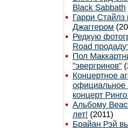
Black Sabbath
Гарри Стайлз
Джаггером
(20
Редкую фотог
Road продадут
Пол Маккартн
"эвергринов"
(
Концертное аг
официальное 
концерт Ринго
Альбому Beach
лет!
(2011)
Брайан Рэй вы