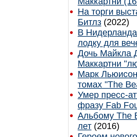
Маккартни (16
На торги выс
Битлз
(2022)
В Нидерланда
лодку для веч
Дочь Майкла 
Маккартни "л
Марк Льюисон 
томах "The Bea
Умер пресс-а
фразу Fab Fo
Альбому The B
лет
(2016)
Героем нового