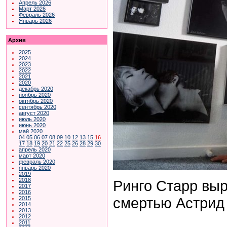
Апрель 2026
Март 2026
Февраль 2026
Январь 2026
Архив
2025
2024
2023
2022
2021
2020
декабрь 2020
ноябрь 2020
октябрь 2020
сентябрь 2020
август 2020
июль 2020
июнь 2020
май 2020
04
05
06
07
08
09
10
12
13
15
16
17
18
19
20
21
22
25
26
28
29
30
апрель 2020
март 2020
февраль 2020
январь 2020
2019
2018
Ринго Старр выр
2017
2016
смертью Астрид
2015
2014
2013
2012
2011