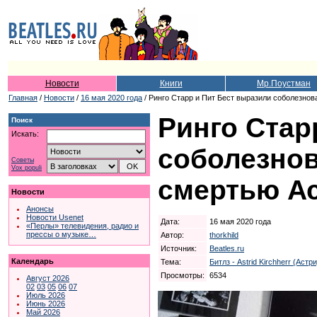
Новости
Книги
Мр.Поустман
Главная
/
Новости
/
16 мая 2020 года
/ Ринго Старр и Пит Бест выразили соболезнов
Ринго Стар
Поиск
Искать:
соболезнов
Советы
Vox populi
смертью А
Новости
Анонсы
Новости Usenet
Дата:
16 мая 2020 года
«Перлы» телевидения, радио и
прессы о музыке…
Автор:
thorkhild
Источник:
Beatles.ru
Календарь
Тема:
Битлз - Astrid Kirchherr (Астр
Просмотры:
6534
Август 2026
02
03
05
06
07
Июль 2026
Июнь 2026
Май 2026