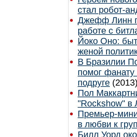
стал робот-а
Джефф Линн п
работе с битл
Йоко Оно: быт
женой полити
В Бразилии П
помог фанату
подруге
(2013
Пол Маккартн
"Rockshow" в 
Премьер-мини
в любви к груп
Билл Уорд око