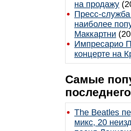
на продажу
(2
Пресс-служба
наиболее поп
Маккартни
(20
Импресарио П
концерте на 
Самые поп
последнего
The Beatles п
микс, 20 неиз