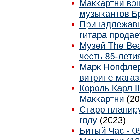
Маккартни во
музыкантов Б
Принадлежавш
гитара продае
Музей The Bea
честь 85-лети
Марк Нопфлер 
витрине магаз
Король Карл I
Маккартни
(20
Старр планиру
году
(2023)
Битый Час - 0