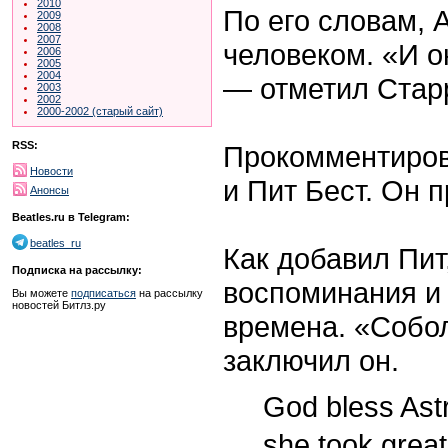
2010
По его словам,
2009
2008
2007
человеком. «И о
2006
2005
2004
— отметил Стар
2003
2002
2000-2002 (старый сайт)
RSS:
Прокомментиров
Новости
и Пит Бест. Он п
Анонсы
Beatles.ru в Telegram:
beatles_ru
Как добавил Пит
Подписка на рассылку:
воспоминания и
Вы можете
подписаться
на рассылку
новостей Битлз.ру
времена. «Собо
заключил он.
God bless Ast
she took grea