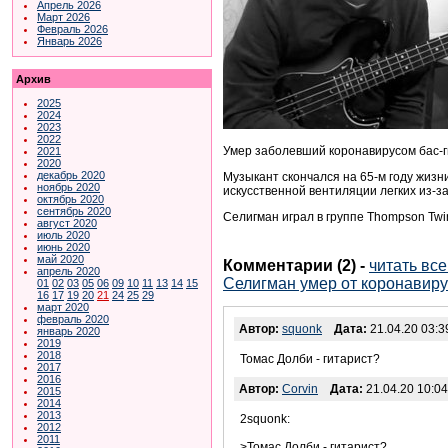
Апрель 2026
Март 2026
Февраль 2026
Январь 2026
Архив
2025
2024
2023
2022
Умер заболевший коронавирусом бас-г
2021
2020
декабрь 2020
Музыкант скончался на 65-м году жизн
ноябрь 2020
искусственной вентиляции легких из-з
октябрь 2020
сентябрь 2020
Селигман играл в группе Thompson Twin
август 2020
июль 2020
июнь 2020
май 2020
Комментарии (2)
-
читать вс
апрель 2020
Селигман умер от коронавиру
01
02
03
05
06
09
10
11
13
14
15
16
17
19
20
21
24
25
29
март 2020
февраль 2020
Автор:
squonk
Дата:
21.04.20 03:3
январь 2020
2019
2018
Томас Долби - гитарист?
2017
2016
Автор:
Corvin
Дата:
21.04.20 10:04
2015
2014
2013
2squonk:
2012
2011
>Томас Долби - гитарист?