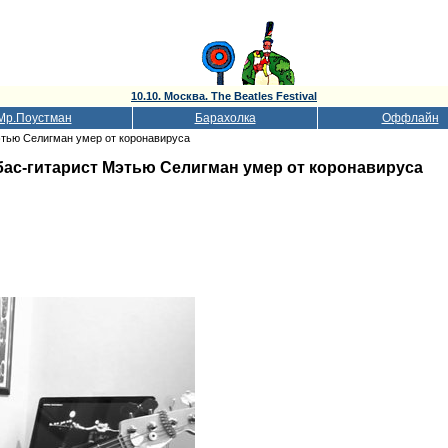
10.10. Москва. The Beatles Festival
Мр.Поустман
Барахолка
Оффлайн
этью Селигман умер от коронавируса
ас-гитарист Мэтью Селигман умер от коронавируса