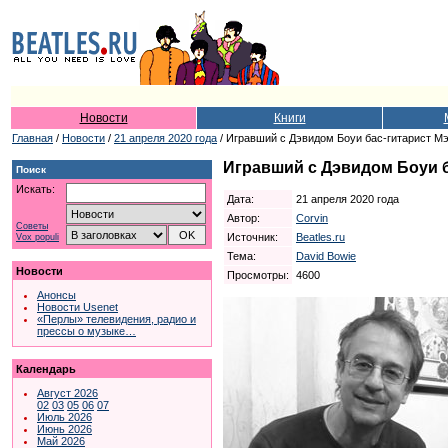
Новости
Книги
Главная
/
Новости
/
21 апреля 2020 года
/ Игравший с Дэвидом Боуи бас-гитарист М
Игравший с Дэвидом Боуи б
Поиск
Искать:
Дата:
21 апреля 2020 года
Автор:
Corvin
Советы
Источник:
Beatles.ru
Vox populi
Тема:
David Bowie
Новости
Просмотры:
4600
Анонсы
Новости Usenet
«Перлы» телевидения, радио и
прессы о музыке…
Календарь
Август 2026
02
03
05
06
07
Июль 2026
Июнь 2026
Май 2026