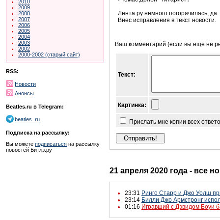
2010
2009
Лента.ру немного погорячилась, да.
2008
2007
Внес исправления в текст новости.
2006
2005
2004
2003
Ваш комментарий (если вы еще не р
2002
2000-2002 (старый сайт)
RSS:
Текст:
Новости
Анонсы
Картинка:
Beatles.ru в Telegram:
beatles_ru
Прислать мне копии всех ответ
Подписка на рассылку:
Вы можете
подписаться
на рассылку
новостей Битлз.ру
21 апреля 2020 года - все н
23:31
Ринго Старр и Джо Уолш пр
23:14
Билли Джо Армстронг испол
01:16
Игравший с Дэвидом Боуи б