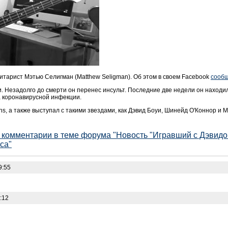
итарист Мэтью Селигман (Matthew Seligman). Об этом в своем Facebook
сооб
и. Незадолго до смерти он перенес инсульт. Последние две недели он находи
а коронавирусной инфекции.
s, а также выступал с такими звездами, как Дэвид Боуи, Шинейд О'Коннор и 
е комментарии в теме форума "Новость "Игравший с Дэвидо
са"
9:55
:12