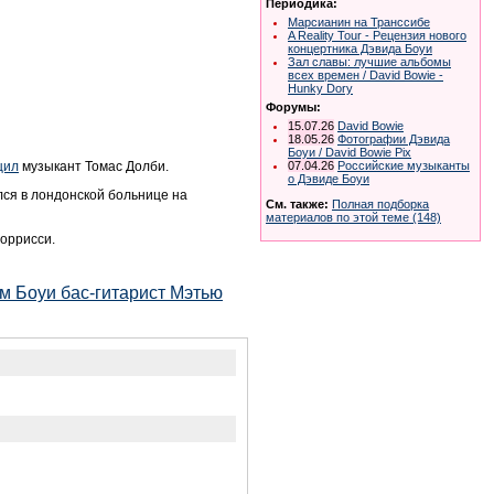
Периодика:
Марсианин на Транссибе
A Reality Tour - Рецензия нового
концертника Дэвида Боуи
Зал славы: лучшие альбомы
всех времен / David Bowie -
Hunky Dory
Форумы:
15.07.26
David Bowie
18.05.26
Фотографии Дэвида
Боуи / David Bowie Pix
щил
музыкант Томас Долби.
07.04.26
Российские музыканты
о Дэвиде Боуи
лся в лондонской больнице на
См. также:
Полная подборка
материалов по этой теме (148)
Моррисси.
м Боуи бас-гитарист Мэтью