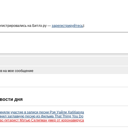
егистрировались на Битлз.ру —
зарегистрируйтесь
):
ов на мое сообщение
овости дня
иняли участие в записи песни Рэя Уайли Хаббарда
нил заглавную песню из фильма That Thing You Do
ас-гитарист Мэтью Селигман умер от коронавируса