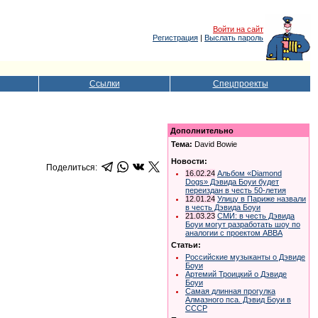
Войти на сайт
Регистрация
|
Выслать пароль
Ссылки
Спецпроекты
Дополнительно
Тема:
David Bowie
Новости:
Поделиться:
16.02.24
Альбом «Diamond
Dogs» Дэвида Боуи будет
переиздан в честь 50-летия
12.01.24
Улицу в Париже назвали
в честь Дэвида Боуи
21.03.23
СМИ: в честь Дэвида
Боуи могут разработать шоу по
аналогии с проектом АВВА
Статьи:
Российские музыканты о Дэвиде
Боуи
Артемий Троицкий о Дэвиде
Боуи
Самая длинная прогулка
Алмазного пса. Дэвид Боуи в
СССР