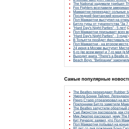
The National задумали трибьют Th
Foo Fighters возглавили американ
Маккартни переиздаст сольные з
Последний британский концерт N
Пол Маккартни выступил на открыт
Битлз-туры от турагентства "За 
"Hard Day's Night Parties" - 5 лет!
(
Пол Маккартни призывает всех вн
"Hard Day's Night Parties" - 3 года!
В Тольятти пройдет фестиваль п
Пол Маккартни - на втором мест
24 июня в Москве выступит Мисте
6-го (во всем мире) и 7-го мая (
Выходит книга "There's a Beatle in 
Beach Boys: "Вибрации" закончил
Самые популярные новости
The Beatles переиздают Rubber S
Умерла Бонни Тайлер. Легендарн
Ринго Старр отреагировал на вст
Поклонники Битлз заметили Макк
The Beatles запустили обратный 
Сью Джонстон рассказала, как с
Мик Джаггер рассказал, чему The 
Кит Ричардс заявил, что Пол Макк
Пол Маккартни побывал на конце
80 лет со дня рождения Бона Ско