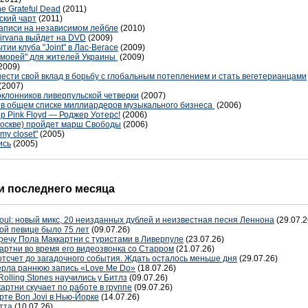
e Grateful Dead
(2011)
ский чарт
(2011)
аписи на независимом лейбле
(2010)
irvana выйдет на DVD
(2009)
ии клуба "Joint" в Лас-Вегасе
(2009)
7 морей" для жителей Украины
(2009)
2009)
ести свой вклад в борьбу с глобальным потеплением и стать вегетерианцами
(2007)
оклонников ливерпульской четверки
(2007)
е в общем списке миллиардеров музыкального бизнеса
(2006)
р Pink Floyd — Роджер Уотерс!
(2006)
в Москве) пройдет марш Свободы
(2006)
my closet"
(2005)
ись
(2005)
 последнего месяца
oul: новый микс, 20 неизданных дублей и неизвестная песня Леннона
(29.07.2
ой певице было 75 лет
(09.07.26)
речу Пола Маккартни с туристами в Ливерпуле
(23.07.26)
артни во время его видеозвонка со Старром
(21.07.26)
отсчет до загадочного события. Ждать осталось меньше дня
(29.07.26)
терла раннюю запись «Love Me Do»
(18.07.26)
Rolling Stones научились у Битлз
(09.07.26)
артни скучает по работе в группе
(09.07.26)
рте Bon Jovi в Нью-Йорке
(14.07.26)
тта
(10.07.26)