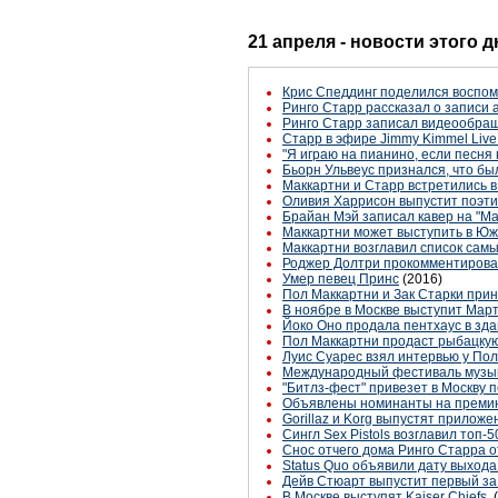
21 апреля - новости этого 
Крис Спеддинг поделился воспом
Ринго Старр рассказал о записи
Ринго Старр записал видеообращ
Старр в эфире Jimmy Kimmel Live
"Я играю на пианино, если песня
Бьорн Ульвеус признался, что был 
Маккартни и Старр встретились 
Оливия Харрисон выпустит поэти
Брайан Мэй записал кавер на "M
Маккартни может выступить в Ю
Маккартни возглавил список сам
Роджер Долтри прокомментировал 
Умер певец Принс
(2016)
Пол Маккартни и Зак Старки прин
В ноябре в Москве выступит Мар
Йоко Оно продала пентхаус в з
Пол Маккартни продаст рыбацкую
Луис Суарес взял интервью у По
Международный фестиваль музыки
"Битлз-фест" привезет в Москву 
Объявлены номинанты на премию 
Gorillaz и Korg выпустят приложе
Сингл Sex Pistols возглавил топ
Снос отчего дома Ринго Старра о
Status Quo объявили дату выхода
Дейв Стюарт выпустит первый за
В Москве выступят Kaiser Chiefs