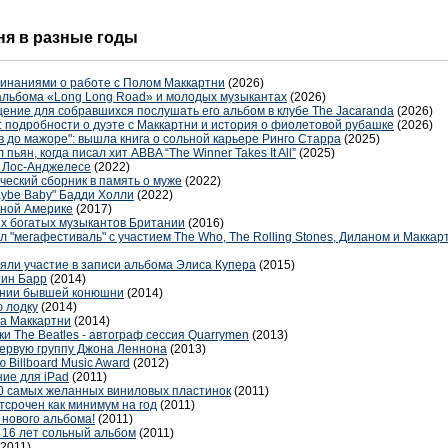
дня в разные годы
инаниями о работе с Полом Маккартни
(2026)
 альбома «Long Long Road» и молодых музыкантах
(2026)
ение для собравшихся послушать его альбом в клубе The Jacaranda
(2026)
: подробности о дуэте с Маккартни и история о фиолетовой рубашке
(2026)
 в до мажоре": вышла книга о сольной карьере Ринго Старра
(2025)
пьян, когда писал хит ABBA “The Winner Takes It All”
(2025)
в Лос-Анджелесе
(2022)
ческий сборник в память о муже
(2022)
aybe Baby" Бадди Холли
(2022)
жной Америке
(2017)
ых богатых музыкантов Британии
(2016)
"мегафестиваль" с участием The Who, The Rolling Stones, Диланом и Маккар
яли участие в записи альбома Элиса Купера
(2015)
тин Барр
(2014)
дании бывшей конюшни
(2014)
 лодку
(2014)
ла Маккартни
(2014)
 The Beatles - автограф сессия Quarrymen
(2013)
первую группу Джона Леннона
(2013)
Billboard Music Award
(2012)
ние для iPad
(2011)
-50 самых желанных виниловых пластинок
(2011)
тсрочен как минимум на год
(2011)
 нового альбома!
(2011)
 16 лет сольный альбом
(2011)
(2011)