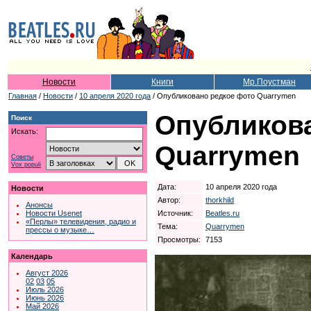
Новости
Книги
Мр.Поустман
Главная
/
Новости
/
10 апреля 2020 года
/ Опубликовано редкое фото Quarrymen
Опубликова
Поиск
Искать:
Quarrymen
Советы
Vox populi
Дата:
10 апреля 2020 года
Новости
Автор:
thorkhild
Анонсы
Источник:
Beatles.ru
Новости Usenet
«Перлы» телевидения, радио и
Тема:
Quarrymen
прессы о музыке…
Просмотры:
7153
Календарь
Август 2026
02
03
05
Июль 2026
Июнь 2026
Май 2026