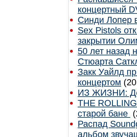
концертный 
Синди Лопер 
Sex Pistols о
закрытии Оли
50 лет назад н
Стюарта Сат
Закк Уайлд пр
концертом
(20
ИЗ ЖИЗНИ: Де
THE ROLLING 
старой бане
(
Распад Sound
альбом звуча