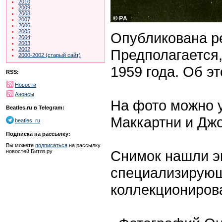
2010
2009
2008
2007
2006
2005
Опубликована р
2004
2003
2002
Предполагается,
2000-2002 (старый сайт)
1959 года. Об э
RSS:
Новости
Анонсы
На фото можно 
Beatles.ru в Telegram:
Маккартни и Дж
beatles_ru
Подписка на рассылку:
Вы можете
подписаться
на рассылку
Снимок нашли эк
новостей Битлз.ру
специализирующ
коллекционирова