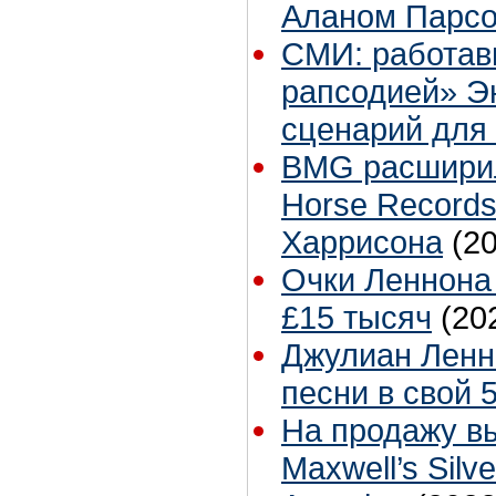
Аланом Парсо
СМИ: работав
рапсодией» Э
сценарий для
BMG расширил
Horse Record
Харрисона
(2
Очки Леннона
£15 тысяч
(20
Джулиан Ленн
песни в свой 
На продажу в
Maxwell’s Sil