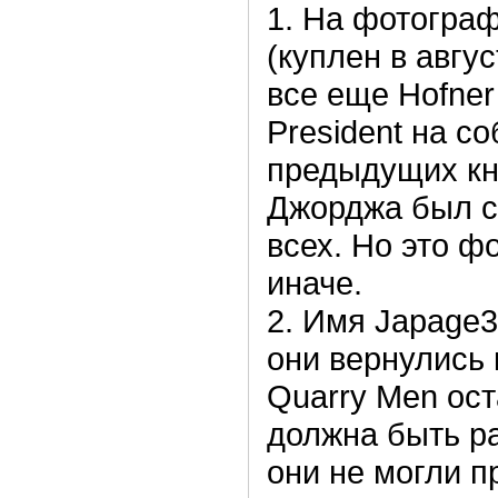
1. На фотограф
(куплен в авгу
все еще Hofner
President на со
предыдущих кни
Джорджа был св
всех. Но это ф
иначе.
2. Имя Japage
они вернулись 
Quarry Men ост
должна быть ра
они не могли п