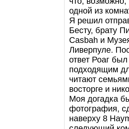
что, возможно
одной из комнат
Я решил отпра
Бесту, брату П
Casbah и Музея
Ливерпуле. По
ответ Роаг был
подходящим дл
читают семьями
восторге и ник
Моя догадка б
фотография, сд
наверху 8 Haym
следующий ком