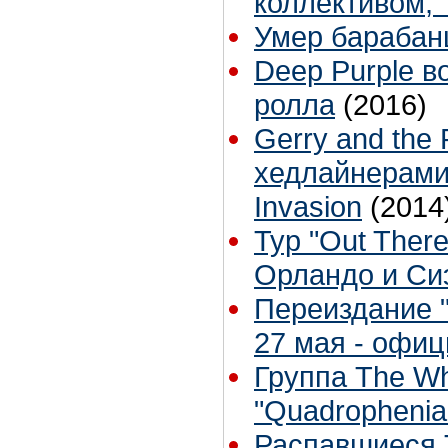
коллективом, 
Умер барабан
Deep Purple в
ролла
(2016)
Gerry and the
хедлайнерами 
Invasion
(2014
Тур "Out Ther
Орландо и Си
Переиздание "
27 мая - офи
Группа The W
"Quadrophenia
Распавшиеся T