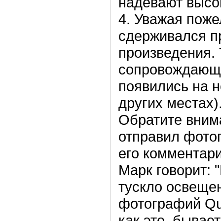
надевают высок
4. Уважая поже
сдерживался п
произведения.
сопровождающа
появились на н
других местах)
Обратите вним
отправил фото
его комментари
Марк говорит: 
тускло освещен
фотографий Qua
как это, бывае