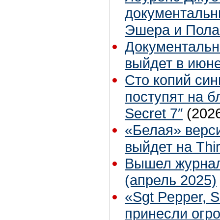
документальн
Эшера и Пола
Документальн
выйдет в июн
Сто копий син
поступят на б
Secret 7″
(202
«Белая» верс
выйдет на Thi
Вышел журнал
(апрель 2025)
«Sgt Pepper, 
принесли огр