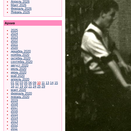
Апрель 2026
Март 2026
Февраль 2026
Январь 2026
Архив
2025
2024
2023
2022
2021
2020
декабрь 2020
ноябрь 2020
октябрь 2020
сентябрь 2020
август 2020
июль 2020
июнь 2020
май 2020
апрель 2020
01
02
03
05
06
09
10
11
13
14
15
16
17
19
20
21
24
25
29
март 2020
февраль 2020
январь 2020
2019
2018
2017
2016
2015
2014
2013
2012
2011