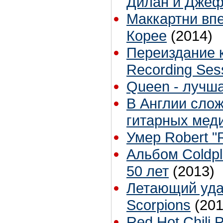
Дилан и Дже
Маккартни вп
Корее
(2014)
Переиздание к
Recording Ses
Queen - лучш
В Англии сло
гитарных мед
Умер Robert "R
Альбом Coldp
50 лет
(2013)
Летающий уда
Scorpions
(201
Red Hot Chili