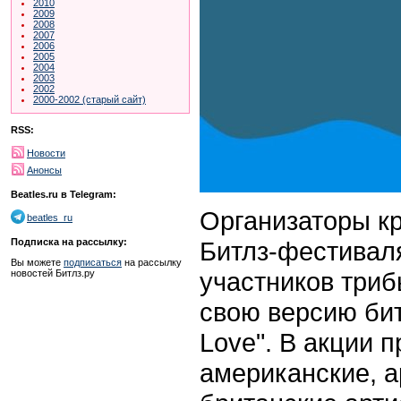
2010
2009
2008
2007
2006
2005
2004
2003
2002
2000-2002 (старый сайт)
RSS:
Новости
Анонсы
Beatles.ru в Telegram:
Организаторы к
beatles_ru
Битлз-фестиваля
Подписка на рассылку:
Вы можете
подписаться
на рассылку
участников триб
новостей Битлз.ру
свою версию битл
Love". В акции 
американские, а