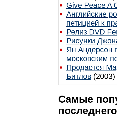
Give Peace A 
Английские р
петицией к пр
Релиз DVD Fen
Рисунки Джон
Ян Андерсон 
московским по
Продается Мар
Битлов
(2003)
Самые поп
последнего