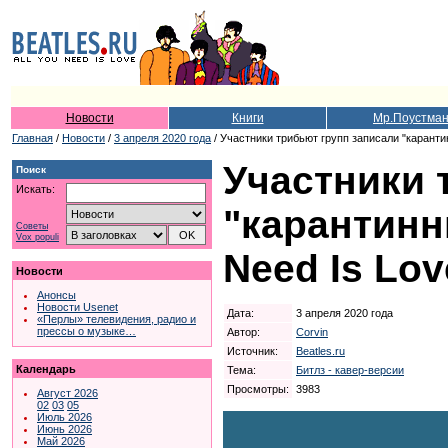
Новости
Книги
Мр.Поустма
Главная
/
Новости
/
3 апреля 2020 года
/ Участники трибьют групп записали "карантин
Участники 
Поиск
Искать:
"карантинн
Советы
Vox populi
Need Is Lov
Новости
Анонсы
Новости Usenet
Дата:
3 апреля 2020 года
«Перлы» телевидения, радио и
прессы о музыке…
Автор:
Corvin
Источник:
Beatles.ru
Календарь
Тема:
Битлз - кавер-версии
Просмотры:
3983
Август 2026
02
03
05
Июль 2026
Июнь 2026
Май 2026