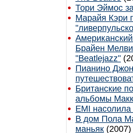
Тори Эймос з
Марайя Кэри г
"ливерпульско
Американский
Брайен Мелви
"Beatlejazz"
(2
Пианино Джон
путешествова
Британские по
альбомы Макк
EMI насолила
В дом Пола М
маньяк
(2007)