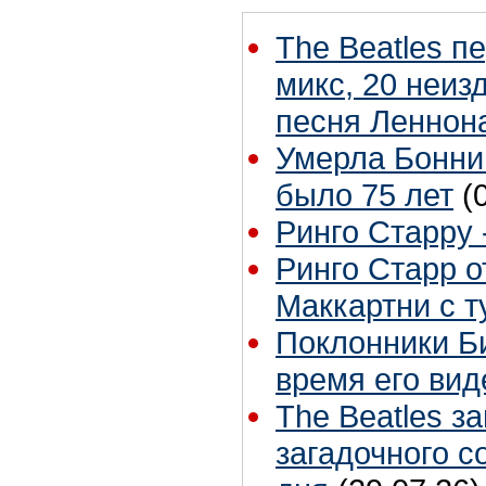
The Beatles п
микс, 20 неиз
песня Леннон
Умерла Бонни
было 75 лет
(
Ринго Старру -
Ринго Старр о
Маккартни с т
Поклонники Б
время его вид
The Beatles з
загадочного 