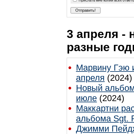
Прислать мне копии всех ответ
3 апреля - 
разные го
Марвину Гэю 
апреля
(2024)
Новый альбом
июле
(2024)
Маккартни рас
альбома Sgt. 
Джимми Пейдж