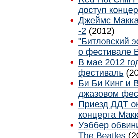
доступ конце
Джеймс Маккар
-2
(2012)
"Битловский 
о фестивале Be
В мае 2012 го
фестиваль
(2
Би Би Кинг и 
джазовом фес
Приезд ДДТ о
концерта Мак
Уэббер обвини
The Beatles
(2