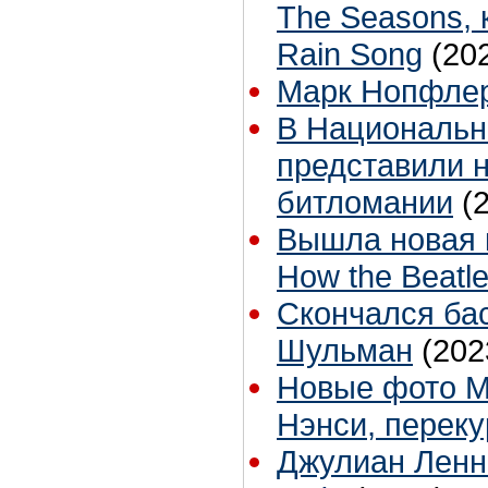
The Seasons, 
Rain Song
(20
Марк Нопфлер
В Национальн
представили 
битломании
(
Вышла новая 
How the Beatle
Cкончался бас
Шульман
(202
Новые фото Ма
Нэнси, перек
Джулиан Ленн