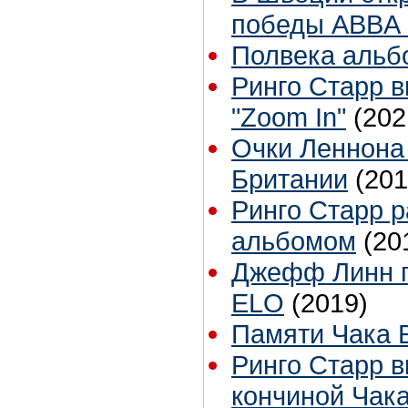
победы ABBA 
Полвека альбо
Ринго Старр 
"Zoom In"
(202
Очки Леннона 
Британии
(201
Ринго Старр 
альбомом
(20
Джефф Линн п
ELO
(2019)
Памяти Чака 
Ринго Старр в
кончиной Чак