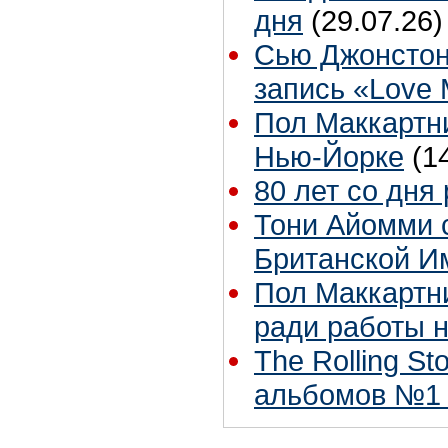
дня
(29.07.26)
Сью Джонстон
запись «Love
Пол Маккартни
Нью-Йорке
(1
80 лет со дня
Тони Айомми 
Британской И
Пол Маккартни
ради работы н
The Rolling S
альбомов №1 