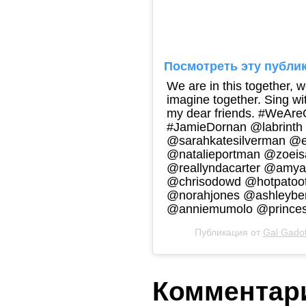
Посмотреть эту публик
We are in this together, we
imagine together. Sing wi
my dear friends. #WeAreOn
#JamieDornan @labrint
@sarahkatesilverman @e
@natalieportman @zoeisa
@reallyndacarter @amya
@chrisodowd @hotpatooti
@norahjones @ashleybe
@anniemumolo @princes
Публикация от
Gal Gado
Комментари