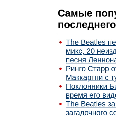
Самые поп
последнего
The Beatles п
микс, 20 неиз
песня Леннон
Ринго Старр о
Маккартни с т
Поклонники Б
время его вид
The Beatles з
загадочного 