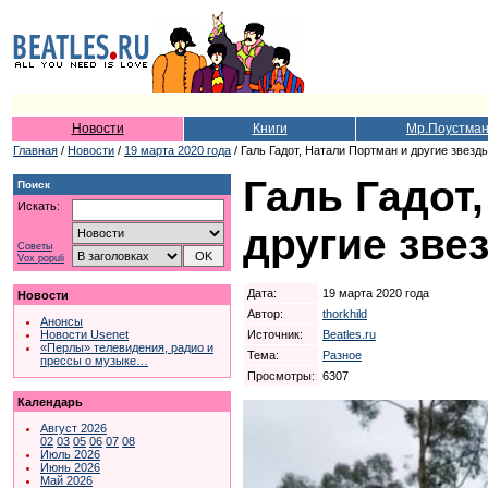
Новости
Книги
Мр.Поустма
Главная
/
Новости
/
19 марта 2020 года
/ Галь Гадот, Натали Портман и другие звезд
Галь Гадот
Поиск
Искать:
другие зве
Советы
Vox populi
Дата:
19 марта 2020 года
Новости
Автор:
thorkhild
Анонсы
Источник:
Beatles.ru
Новости Usenet
«Перлы» телевидения, радио и
Тема:
Разное
прессы о музыке…
Просмотры:
6307
Календарь
Август 2026
02
03
05
06
07
08
Июль 2026
Июнь 2026
Май 2026