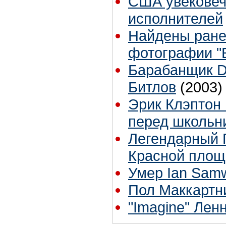
США увековеч
исполнителей
Найдены ране
фотографии "
Барабанщик D
Битлов
(2003)
Эрик Клэптон 
перед школьн
Легендарный 
Красной площ
Умер Ian Samw
Пол Маккартн
"Imagine" Лен