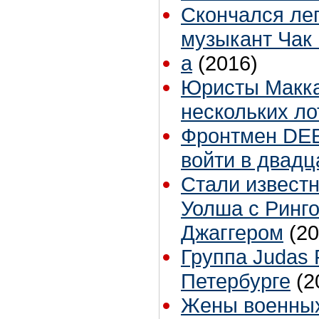
Cкончался ле
музыкант Чак
а
(2016)
Юристы Макка
нескольких ло
Фронтмен DEE
войти в двадц
Стали извест
Уолша с Ринг
Джаггером
(20
Группа Judas 
Петербурге
(2
Жены военных