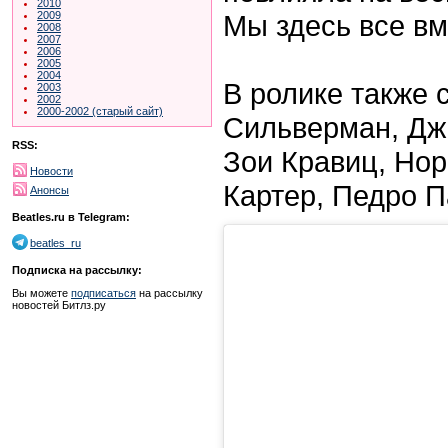
2010
Мы здесь все вм
2009
2008
2007
2006
2005
2004
В ролике также 
2003
2002
2000-2002 (старый сайт)
Сильверман, Дж
RSS:
Зои Кравиц, Но
Новости
Картер, Педро П
Анонсы
Beatles.ru в Telegram:
beatles_ru
Подписка на рассылку:
Вы можете
подписаться
на рассылку
новостей Битлз.ру