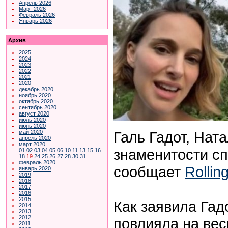
Апрель 2026
Март 2026
Февраль 2026
Январь 2026
Архив
2025
2024
2023
2022
2021
2020
декабрь 2020
ноябрь 2020
октябрь 2020
сентябрь 2020
август 2020
июль 2020
июнь 2020
Галь Гадот, Нат
май 2020
апрель 2020
март 2020
знаменитости сп
01
02
03
04
05
06
10
11
13
15
16
18
19
24
25
26
27
28
30
31
февраль 2020
сообщает
Rollin
январь 2020
2019
2018
2017
2016
2015
Как заявила Гад
2014
2013
2012
повлияла на вес
2011