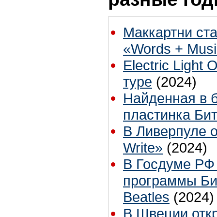
Маккартни ст
«Words + Musi
Electric Ligh
туре
(2024)
Найденная в 
пластинка Бит
В Ливерпуле о
Write»
(2024)
В Госдуме РФ
программы Би
Beatles
(2024)
В Швеции откр