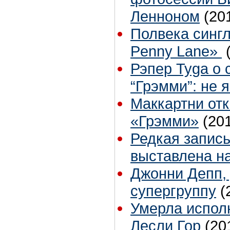
Ленноном
(20
Полвека синглу
Penny Lane»
Рэпер Tyga о 
“Грэмми”: не 
Маккартни отк
«Грэмми»
(20
Редкая запись
выставлена на
Джонни Депп,
супергруппу
(
Умерла исполн
Лесли Гор
(20