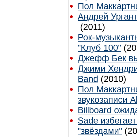
Пол Маккартн
Андрей Ургант
(2011)
Рок-музыкант
"Клуб 100"
(20
Джефф Бек вы
Джими Хендри
Band
(2010)
Пол Маккартн
звукозаписи 
Billboard ожи
Sade избегает
"звёздами"
(2