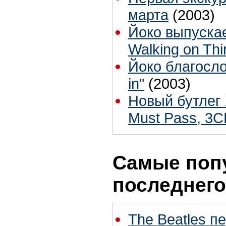
марта
(2003)
Йоко выпуска
Walking on Thi
Йоко благосло
in"
(2003)
Новый бутлег 
Must Pass, 3
Самые поп
последнего
The Beatles п