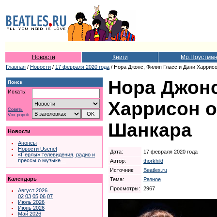
Новости
Книги
Мр.Поустма
Главная
/
Новости
/
17 февраля 2020 года
/ Нора Джонс, Филип Гласс и Дани Харрис
Нора Джонс
Поиск
Искать:
Харрисон о
Советы
Vox populi
Шанкара
Новости
Анонсы
Новости Usenet
Дата:
17 февраля 2020 года
«Перлы» телевидения, радио и
прессы о музыке…
Автор:
thorkhild
Источник:
Beatles.ru
Календарь
Тема:
Разное
Просмотры:
2967
Август 2026
02
03
05
06
07
Июль 2026
Июнь 2026
Май 2026