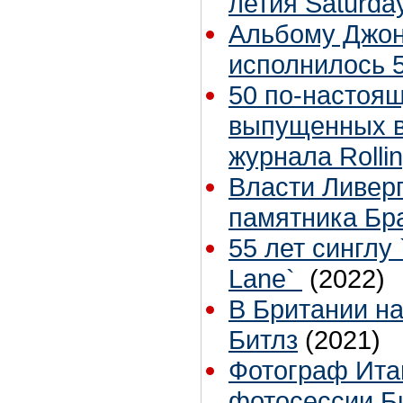
летия Saturday
Альбому Джона
исполнилось 5
50 по-настоя
выпущенных в
журнала Rolli
Власти Ливер
памятника Бр
55 лет синглу 
Lane`
(2022)
В Британии н
Битлз
(2021)
Фотограф Ита
фотосессии Б