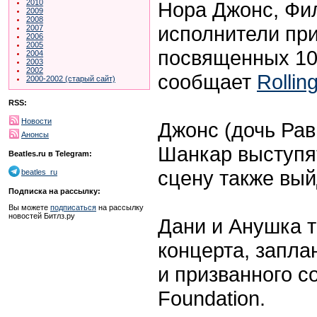
Нора Джонс, Фил
2010
2009
2008
исполнители при
2007
2006
2005
посвященных 10
2004
2003
2002
сообщает
Rollin
2000-2002 (старый сайт)
RSS:
Новости
Джонс (дочь Рав
Анонсы
Шанкар выступя
Beatles.ru в Telegram:
сцену также вый
beatles_ru
Подписка на рассылку:
Вы можете
подписаться
на рассылку
новостей Битлз.ру
Дани и Анушка т
концерта, запла
и призванного с
Foundation.