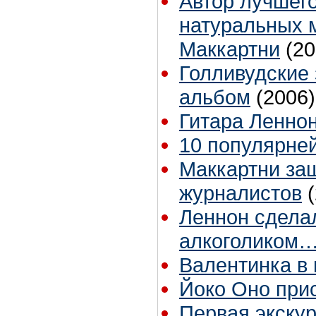
Автор лучшего
натуральных м
Маккартни
(20
Голливудские
альбом
(2006)
Гитара Леннон
10 популярне
Маккартни за
журналистов
Леннон сдела
алкоголиком
Валентинка в 
Йоко Оно прис
Первая экскур