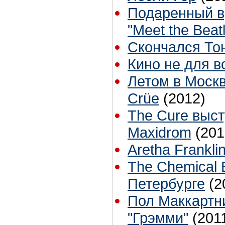
Подаренный в
"Meet the Beat
Скончался То
Кино не для в
Летом в Москв
Crüe
(2012)
The Cure выс
Maxidrom
(201
Aretha Frankli
The Chemical 
Петербурге
(2
Пол Маккартн
"Грэмми"
(201