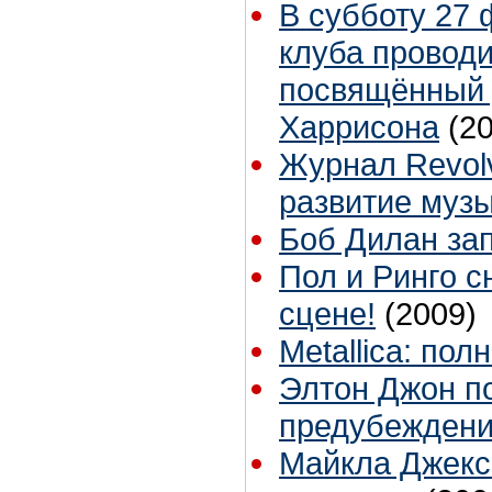
В субботу 27 
клуба провод
посвящённый
Харрисона
(2
Журнал Revolv
развитие муз
Боб Дилан за
Пол и Ринго с
сцене!
(2009)
Metallica: по
Элтон Джон п
предубежден
Майкла Джекс