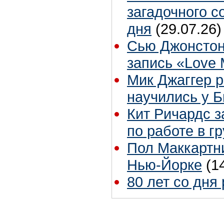
загадочного 
дня
(29.07.26)
Сью Джонстон
запись «Love
Мик Джаггер р
научились у Б
Кит Ричардс з
по работе в г
Пол Маккартни
Нью-Йорке
(1
80 лет со дня