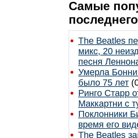
Самые поп
последнего
The Beatles п
микс, 20 неиз
песня Леннон
Умерла Бонни
было 75 лет
(
Ринго Старр о
Маккартни с т
Поклонники Б
время его вид
The Beatles з