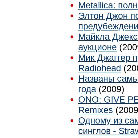
Metallica: по
Элтон Джон п
предубежден
Майкла Джекс
аукционе
(200
Мик Джаггер п
Radiohead
(20
Названы самы
года
(2009)
ONO: GIVE PE
Remixes
(2009
Одному из са
синглов - Stra