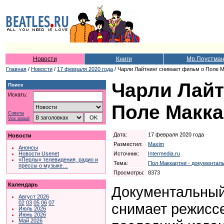
Новости
Книги
Мр.Поустма
Главная
/
Новости
/
17 февраля 2020 года
/ Чарли Лайтнинг снимает фильм о Поле 
Чарли Лайт
Поиск
Искать:
Поле Макка
Советы
Vox populi
Дата:
17 февраля 2020 года
Новости
Разместил:
Maxim
Анонсы
Источник:
Intermedia.ru
Новости Usenet
«Перлы» телевидения, радио и
Тема:
Пол Маккартни - документал
прессы о музыке…
Просмотры:
8373
Календарь
Документальны
Август 2026
02
03
05
06
07
снимает режиссе
Июль 2026
Июнь 2026
Май 2026