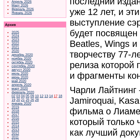
последний изда
Апрель 2026
Март 2026
уже 12 лет, и э
Февраль 2026
Январь 2026
выступление сэ
Архив
будет посвящен 
2025
2024
2023
Beatles, Wings 
2022
2021
творчеству 77-ле
2020
декабрь 2020
ноябрь 2020
релиза которой 
октябрь 2020
сентябрь 2020
август 2020
и фрагменты ко
июль 2020
июнь 2020
май 2020
апрель 2020
Чарли Лайтнинг 
март 2020
февраль 2020
02
03
04
05
09
10
12
13
14
17
18
Jamiroquai, Kasa
19
20
21
25
26
28
январь 2020
2019
фильма о Лиаме 
2018
2017
который только 
2016
2015
2014
как лучший доку
2013
2012
2011