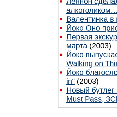
Леннон сдела
алкоголиком
Валентинка в 
Йоко Оно прис
Первая экскур
марта
(2003)
Йоко выпуска
Walking on Thi
Йоко благосло
in"
(2003)
Новый бутлег 
Must Pass, 3