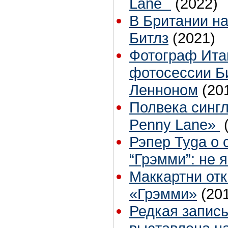
Lane`
(2022)
В Британии н
Битлз
(2021)
Фотограф Ита
фотосессии Б
Ленноном
(20
Полвека синглу
Penny Lane»
Рэпер Tyga о 
“Грэмми”: не 
Маккартни отк
«Грэмми»
(20
Редкая запись