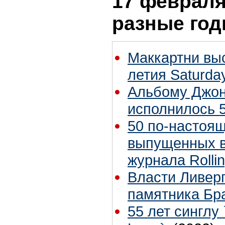
17 февраля 
разные го
Маккартни выс
летия Saturday
Альбому Джона
исполнилось 5
50 по-настоя
выпущенных в
журнала Rolli
Власти Ливер
памятника Бр
55 лет синглу 