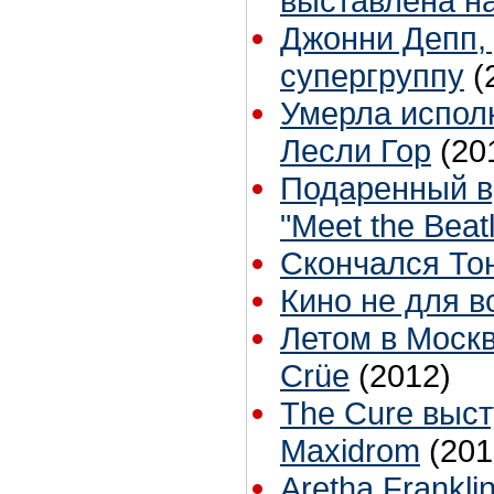
выставлена на
Джонни Депп,
супергруппу
(
Умерла исполн
Лесли Гор
(20
Подаренный в
"Meet the Beat
Скончался То
Кино не для в
Летом в Москв
Crüe
(2012)
The Cure выс
Maxidrom
(201
Aretha Frankli