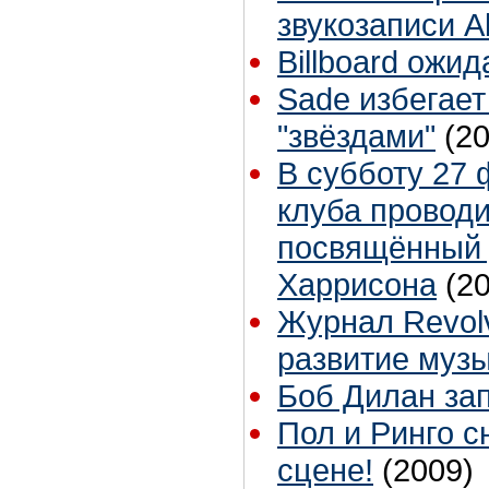
звукозаписи 
Billboard ожи
Sade избегает
"звёздами"
(2
В субботу 27 
клуба провод
посвящённый
Харрисона
(2
Журнал Revolv
развитие муз
Боб Дилан за
Пол и Ринго с
сцене!
(2009)