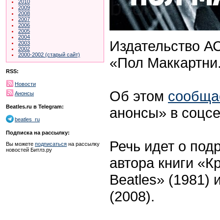
2010
2009
2008
2007
2006
2005
2004
Издательство А
2003
2002
2000-2002 (старый сайт)
«Пол Маккартни.
RSS:
Новости
Об этом
сообща
Анонсы
Beatles.ru в Telegram:
анонсы» в соцсе
beatles_ru
Подписка на рассылку:
Речь идет о под
Вы можете
подписаться
на рассылку
новостей Битлз.ру
автора книги «К
Beatles» (1981)
(2008).