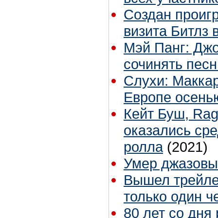
Создан проигр
визита Битлз
Мэй Панг: Дж
сочинять пес
Слухи: Маккар
Европе осень
Кейт Буш, Rag
оказались сре
ролла
(2021)
Умер джазовы
Вышел трейле
только один ч
80 лет со дня