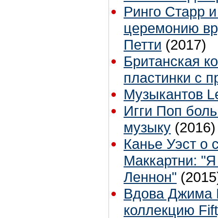
Ринго Старр 
церемонию вр
Петти
(2017)
Британская к
пластинки с п
Музыкантов Le
Игги Поп боль
музыку
(2016)
Канье Уэст о 
Маккартни: "Я
Леннон"
(2015
Вдова Джима 
коллекцию Fift