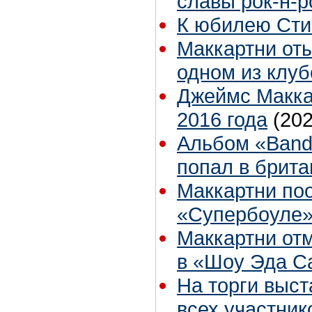
славы рок-н-
К юбилею Сти
Маккартни оты
одном из клу
Джеймс Макка
2016 года
(202
Альбом «Band 
попал в брита
Маккартни по
«Супербоуле
Маккартни отм
в «Шоу Эда С
На торги выст
всех участник