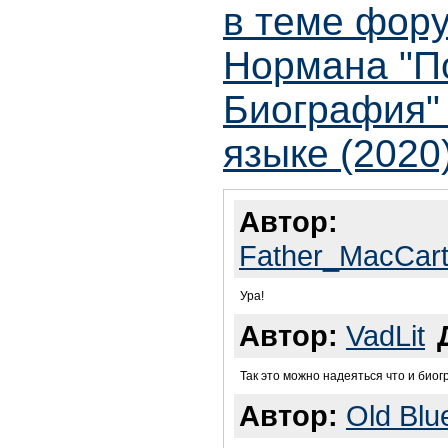
в теме фор
Нормана "П
Биография" 
языке (2020
Автор:
Father_MacCar
Ура!
Автор:
VadLit
Так это можно надеяться что и биог
Автор:
Old Bl