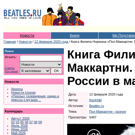
Новости
Книги
Мр.Поустма
Главная
/
Новости
/
12 февраля 2020 года
/ Книга Филипа Нормана «Пол Маккартни. 
Книга Фил
Поиск
Искать:
Маккартни.
Советы
Vox populi
России в м
Новости
Анонсы
Новости Usenet
Дата:
12 февраля 2020 года
«Перлы» телевидения, радио и
прессы о музыке…
Автор:
thorkhild
Источник:
Beatles.ru
Календарь
Тема:
Пол Маккартни - разное
Просмотры:
5487
Август 2026
02
03
05
06
07
08
09
Июль 2026
Июнь 2026
Май 2026