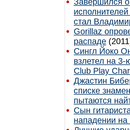
Завершился о
исполнителей 
стал Владими
Gorillaz опро
распаде
(2011
Сингл Йоко Он
взлетел на 3-ю
Club Play Char
Джастин Бибе
списке знамен
пытаются найт
Сын гитариста
нападении на 
Лучшие ударн