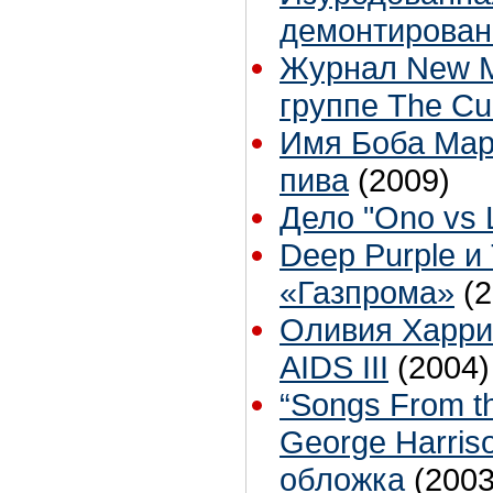
демонтирован
Журнал New M
группе The Cu
Имя Боба Мар
пива
(2009)
Дело "Ono vs 
Deep Purple и
«Газпрома»
(
Оливия Харрис
AIDS III
(2004)
“Songs From the
George Harris
обложка
(2003