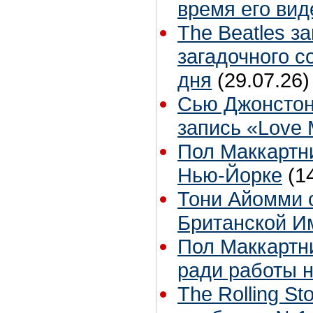
время его вид
The Beatles з
загадочного 
дня
(29.07.26)
Сью Джонстон
запись «Love
Пол Маккартни
Нью-Йорке
(1
Тони Айомми 
Британской И
Пол Маккартни
ради работы н
The Rolling S