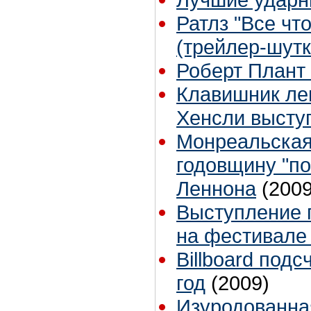
Ратлз "Все что
(трейлер-шутк
Роберт Плант
Клавишник ле
Хенсли выступ
Монреальская
годовщину "п
Леннона
(2009
Выступление гр
на фестивале "
Billboard под
год
(2009)
Изуродованна