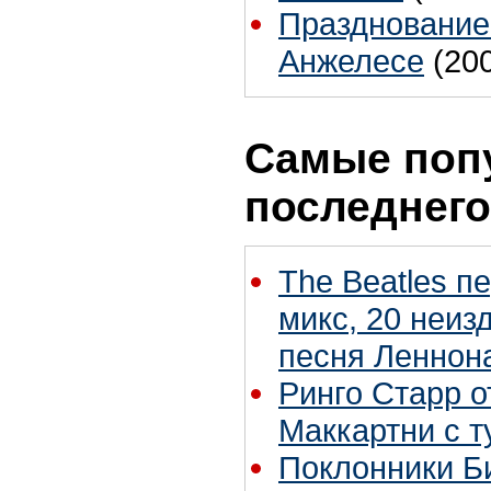
Празднование
Анжелесе
(20
Самые поп
последнего
The Beatles п
микс, 20 неиз
песня Леннон
Ринго Старр о
Маккартни с т
Поклонники Б